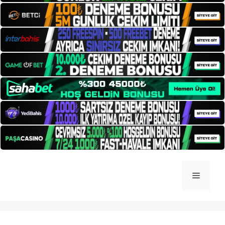
İçeriğe
atla
Menü