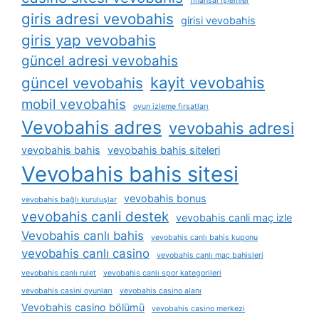
finansal işlemler
giris adresi vevobahis
girisi vevobahis
giris yap vevobahis
güncel adresi vevobahis
kayit vevobahis
güncel vevobahis
mobil vevobahis
oyun izleme fırsatları
Vevobahis adres
vevobahis adresi
vevobahis bahis
vevobahis bahis siteleri
Vevobahis bahis sitesi
vevobahis bonus
vevobahis bağlı kuruluşlar
vevobahis canli destek
vevobahis canli maç izle
Vevobahis canlı bahis
vevobahis canlı bahis kuponu
vevobahis canlı casino
vevobahis canlı maç bahisleri
vevobahis canlı rulet
vevobahis canlı spor kategorileri
vevobahis casini oyunları
vevobahis casino alanı
Vevobahis casino bölümü
vevobahis casino merkezi