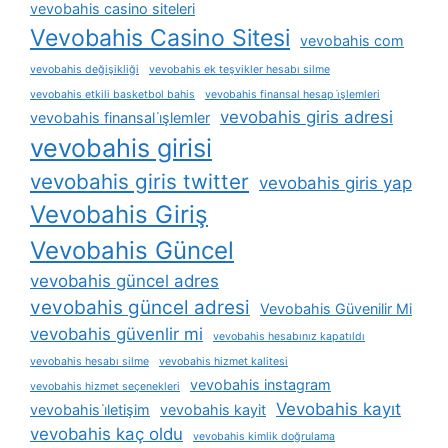
vevobahis casino siteleri
Vevobahis Casino Sitesi
vevobahis com
vevobahis değişikliği
vevobahis ek teşvikler hesabı silme
vevobahis etkili basketbol bahis
vevobahis finansal hesap i̇şlemleri
vevobahis giris adresi
vevobahis finansal i̇şlemler
vevobahis girisi
vevobahis giris twitter
vevobahis giris yap
Vevobahis Giriş
Vevobahis Güncel
vevobahis güncel adres
vevobahis güncel adresi
Vevobahis Güvenilir Mi
vevobahis güvenlir mi
vevobahis hesabınız kapatıldı
vevobahis hesabı silme
vevobahis hizmet kalitesi
vevobahis instagram
vevobahis hizmet seçenekleri
Vevobahis kayıt
vevobahis i̇letişim
vevobahis kayit
vevobahis kaç oldu
vevobahis kimlik doğrulama