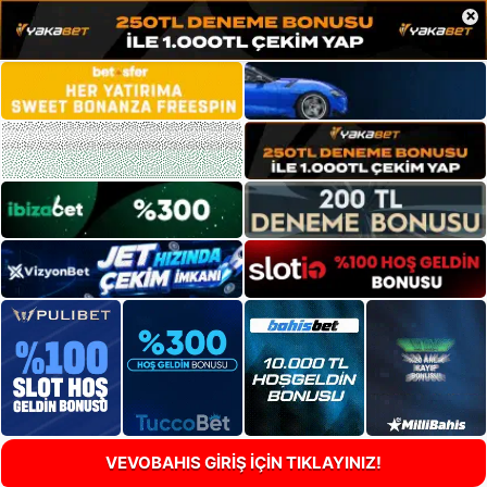
×
VEVOBAHIS GİRİŞ İÇİN TIKLAYINIZ!