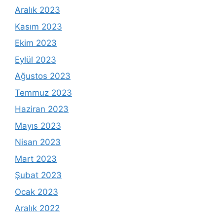
Aralık 2023
Kasım 2023
Ekim 2023
Eylül 2023
Ağustos 2023
Temmuz 2023
Haziran 2023
Mayıs 2023
Nisan 2023
Mart 2023
Şubat 2023
Ocak 2023
Aralık 2022