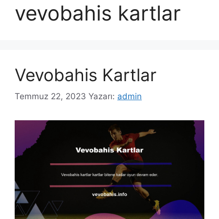
vevobahis kartlar
Vevobahis Kartlar
Temmuz 22, 2023
Yazarı:
admin