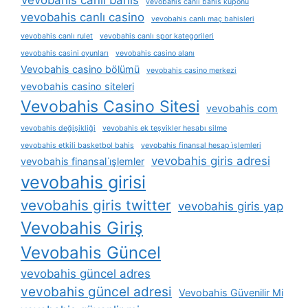
Vevobahis canlı bahis
vevobahis canlı bahis kuponu
vevobahis canlı casino
vevobahis canlı maç bahisleri
vevobahis canlı rulet
vevobahis canlı spor kategorileri
vevobahis casini oyunları
vevobahis casino alanı
Vevobahis casino bölümü
vevobahis casino merkezi
vevobahis casino siteleri
Vevobahis Casino Sitesi
vevobahis com
vevobahis değişikliği
vevobahis ek teşvikler hesabı silme
vevobahis etkili basketbol bahis
vevobahis finansal hesap i̇şlemleri
vevobahis giris adresi
vevobahis finansal i̇şlemler
vevobahis girisi
vevobahis giris twitter
vevobahis giris yap
Vevobahis Giriş
Vevobahis Güncel
vevobahis güncel adres
vevobahis güncel adresi
Vevobahis Güvenilir Mi