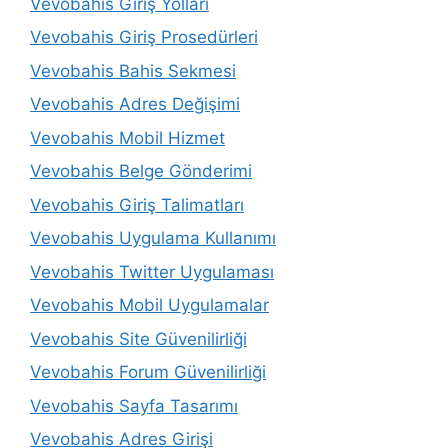
Vevobahis Giriş Yolları
Vevobahis Giriş Prosedürleri
Vevobahis Bahis Sekmesi
Vevobahis Adres Değişimi
Vevobahis Mobil Hizmet
Vevobahis Belge Gönderimi
Vevobahis Giriş Talimatları
Vevobahis Uygulama Kullanımı
Vevobahis Twitter Uygulaması
Vevobahis Mobil Uygulamalar
Vevobahis Site Güvenilirliği
Vevobahis Forum Güvenilirliği
Vevobahis Sayfa Tasarımı
Vevobahis Adres Girişi