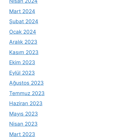
Nisan 2024
Mart 2024
Şubat 2024
Ocak 2024
Aralık 2023
Kasım 2023
Ekim 2023
Eylül 2023
Ağustos 2023
Temmuz 2023
Haziran 2023
Mayıs 2023
Nisan 2023
Mart 2023