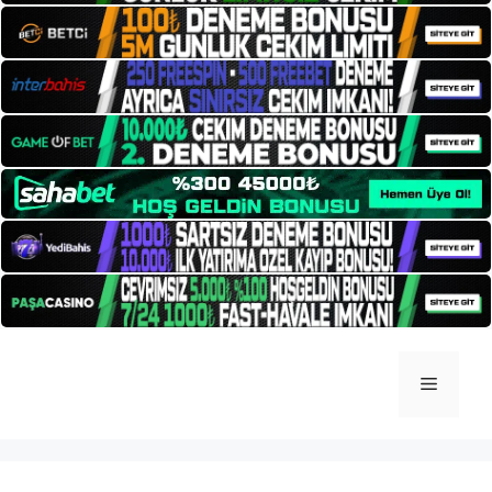
İçeriğe
atla
Menü