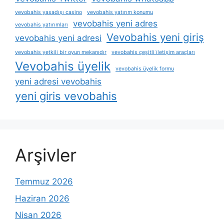
vevobahis yasadışı casino
vevobahis yatırım konumu
vevobahis yeni adres
vevobahis yatırımları
Vevobahis yeni giriş
vevobahis yeni adresi
vevobahis yetkili bir oyun mekanıdır
vevobahis çeşitli i̇letişim araçları
Vevobahis üyelik
vevobahis üyelik formu
yeni adresi vevobahis
yeni giris vevobahis
Arşivler
Temmuz 2026
Haziran 2026
Nisan 2026