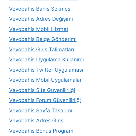
Vevobahis Bahis Sekmesi
Vevobahis Adres Değişimi
Vevobahis Mobil Hizmet
Vevobahis Belge Gönderimi
Vevobahis Giriş Talimatları
Vevobahis Uygulama Kullanımı
Vevobahis Twitter Uygulaması
Vevobahis Mobil Uygulamalar
Vevobahis Site Güvenilirliği
Vevobahis Forum Güvenilirliği
Vevobahis Sayfa Tasarımı
Vevobahis Adres Girişi
Vevobahis Bonus Programı