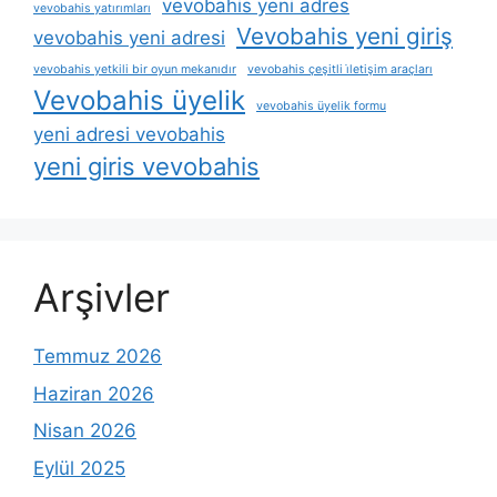
vevobahis yeni adres
vevobahis yatırımları
Vevobahis yeni giriş
vevobahis yeni adresi
vevobahis yetkili bir oyun mekanıdır
vevobahis çeşitli i̇letişim araçları
Vevobahis üyelik
vevobahis üyelik formu
yeni adresi vevobahis
yeni giris vevobahis
Arşivler
Temmuz 2026
Haziran 2026
Nisan 2026
Eylül 2025