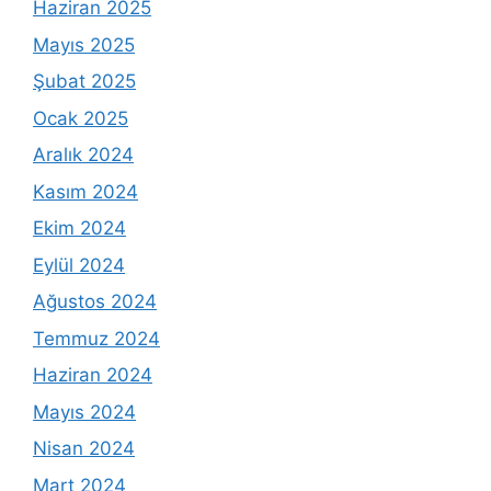
Haziran 2025
Mayıs 2025
Şubat 2025
Ocak 2025
Aralık 2024
Kasım 2024
Ekim 2024
Eylül 2024
Ağustos 2024
Temmuz 2024
Haziran 2024
Mayıs 2024
Nisan 2024
Mart 2024