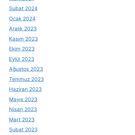
Şubat 2024
Ocak 2024
Aralık 2023
Kasım 2023
Ekim 2023
Eylül 2023
Ağustos 2023
Temmuz 2023
Haziran 2023
Mayıs 2023
Nisan 2023
Mart 2023
Şubat 2023