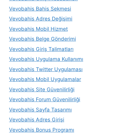
Vevobahis Bahis Sekmesi
Vevobahis Adres Değişimi
Vevobahis Mobil Hizmet
Vevobahis Belge Gönderimi
Vevobahis Giriş Talimatları
Vevobahis Uygulama Kullanımı
Vevobahis Twitter Uygulaması
Vevobahis Mobil Uygulamalar
Vevobahis Site Güvenilirliği
Vevobahis Forum Güvenilirliği
Vevobahis Sayfa Tasarımı
Vevobahis Adres Girişi
Vevobahis Bonus Programı