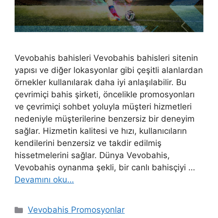
Vevobahis bahisleri Vevobahis bahisleri sitenin
yapısı ve diğer lokasyonlar gibi çeşitli alanlardan
örnekler kullanılarak daha iyi anlaşılabilir. Bu
çevrimiçi bahis şirketi, öncelikle promosyonları
ve çevrimiçi sohbet yoluyla müşteri hizmetleri
nedeniyle müşterilerine benzersiz bir deneyim
sağlar. Hizmetin kalitesi ve hızı, kullanıcıların
kendilerini benzersiz ve takdir edilmiş
hissetmelerini sağlar. Dünya Vevobahis,
Vevobahis oynanma şekli, bir canlı bahisçiyi …
Devamını oku…
Kategoriler
Vevobahis Promosyonlar