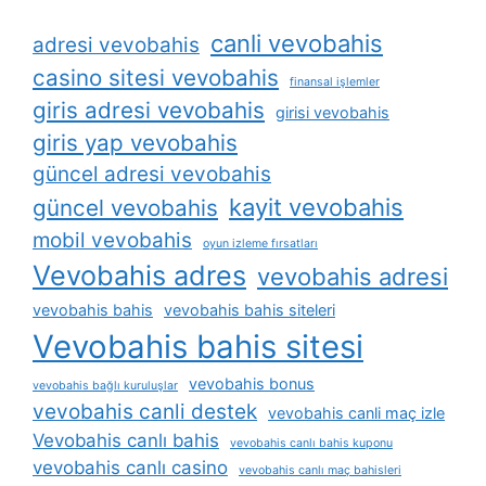
canli vevobahis
adresi vevobahis
casino sitesi vevobahis
finansal işlemler
giris adresi vevobahis
girisi vevobahis
giris yap vevobahis
güncel adresi vevobahis
kayit vevobahis
güncel vevobahis
mobil vevobahis
oyun izleme fırsatları
Vevobahis adres
vevobahis adresi
vevobahis bahis
vevobahis bahis siteleri
Vevobahis bahis sitesi
vevobahis bonus
vevobahis bağlı kuruluşlar
vevobahis canli destek
vevobahis canli maç izle
Vevobahis canlı bahis
vevobahis canlı bahis kuponu
vevobahis canlı casino
vevobahis canlı maç bahisleri