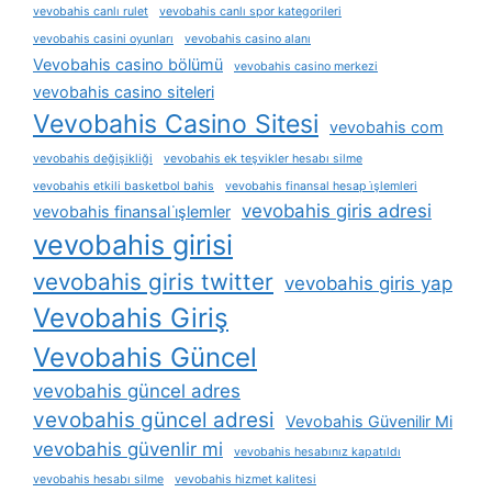
vevobahis canlı rulet
vevobahis canlı spor kategorileri
vevobahis casini oyunları
vevobahis casino alanı
Vevobahis casino bölümü
vevobahis casino merkezi
vevobahis casino siteleri
Vevobahis Casino Sitesi
vevobahis com
vevobahis değişikliği
vevobahis ek teşvikler hesabı silme
vevobahis etkili basketbol bahis
vevobahis finansal hesap i̇şlemleri
vevobahis giris adresi
vevobahis finansal i̇şlemler
vevobahis girisi
vevobahis giris twitter
vevobahis giris yap
Vevobahis Giriş
Vevobahis Güncel
vevobahis güncel adres
vevobahis güncel adresi
Vevobahis Güvenilir Mi
vevobahis güvenlir mi
vevobahis hesabınız kapatıldı
vevobahis hesabı silme
vevobahis hizmet kalitesi