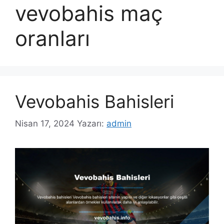
vevobahis maç
oranları
Vevobahis Bahisleri
Nisan 17, 2024
Yazarı:
admin