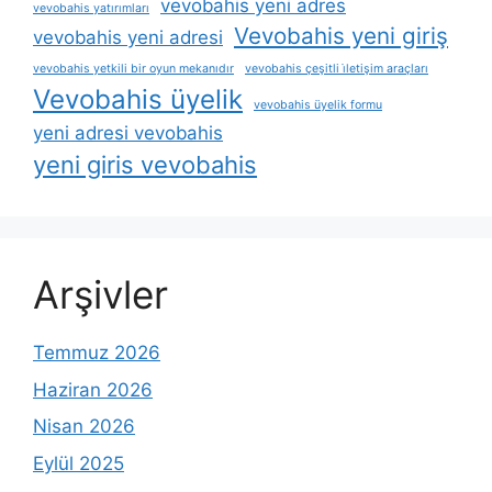
vevobahis yeni adres
vevobahis yatırımları
Vevobahis yeni giriş
vevobahis yeni adresi
vevobahis yetkili bir oyun mekanıdır
vevobahis çeşitli i̇letişim araçları
Vevobahis üyelik
vevobahis üyelik formu
yeni adresi vevobahis
yeni giris vevobahis
Arşivler
Temmuz 2026
Haziran 2026
Nisan 2026
Eylül 2025