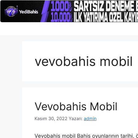
İçeriğe
atla
vevobahis mobil
Vevobahis Mobil
Kasım 30, 2022
Yazarı:
admin
Vevobahis mobil Bahis oyunlarının tarihi, 