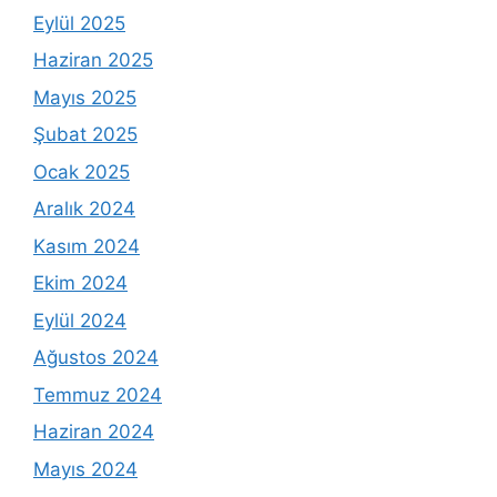
Eylül 2025
Haziran 2025
Mayıs 2025
Şubat 2025
Ocak 2025
Aralık 2024
Kasım 2024
Ekim 2024
Eylül 2024
Ağustos 2024
Temmuz 2024
Haziran 2024
Mayıs 2024