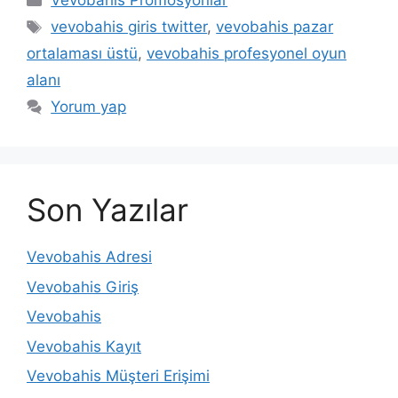
Vevobahis Promosyonlar
Etiketler
vevobahis giris twitter
,
vevobahis pazar
ortalaması üstü
,
vevobahis profesyonel oyun
alanı
Yorum yap
Son Yazılar
Vevobahis Adresi
Vevobahis Giriş
Vevobahis
Vevobahis Kayıt
Vevobahis Müşteri Erişimi