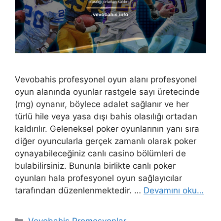
Vevobahis profesyonel oyun alanı profesyonel
oyun alanında oyunlar rastgele sayı üretecinde
(rng) oynanır, böylece adalet sağlanır ve her
türlü hile veya yasa dışı bahis olasılığı ortadan
kaldırılır. Geleneksel poker oyunlarının yanı sıra
diğer oyuncularla gerçek zamanlı olarak poker
oynayabileceğiniz canlı casino bölümleri de
bulabilirsiniz. Bununla birlikte canlı poker
oyunları hala profesyonel oyun sağlayıcılar
tarafından düzenlenmektedir. …
Devamını oku…
Kategoriler