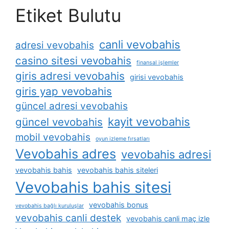
Etiket Bulutu
canli vevobahis
adresi vevobahis
casino sitesi vevobahis
finansal işlemler
giris adresi vevobahis
girisi vevobahis
giris yap vevobahis
güncel adresi vevobahis
kayit vevobahis
güncel vevobahis
mobil vevobahis
oyun izleme fırsatları
Vevobahis adres
vevobahis adresi
vevobahis bahis
vevobahis bahis siteleri
Vevobahis bahis sitesi
vevobahis bonus
vevobahis bağlı kuruluşlar
vevobahis canli destek
vevobahis canli maç izle