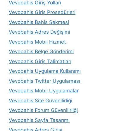
Vevobahis Giriş Yolları
Vevobahis Giriş Prosedürleri
Vevobahis Bahis Sekmesi
Vevobahis Adres Değişimi
Vevobahis Mobil Hizmet
Vevobahis Belge Gönderimi
Vevobahis Giriş Talimatları
Vevobahis Uygulama Kullanımı
Vevobahis Twitter Uygulaması
Vevobahis Mobil Uygulamalar
Vevobahis Site Güvenilirliği
Vevobahis Forum Güvenilirliği
Vevobahis Sayfa Tasarımı
Vevobahis Adres Girişi