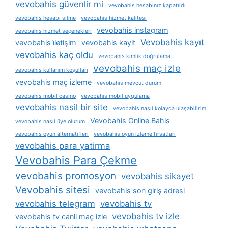
vevobahis güvenlir mi
vevobahis hesabınız kapatıldı
vevobahis hesabı silme
vevobahis hizmet kalitesi
vevobahis instagram
vevobahis hizmet seçenekleri
Vevobahis kayıt
vevobahis i̇letişim
vevobahis kayit
vevobahis kaç oldu
vevobahis kimlik doğrulama
vevobahis maç izle
vevobahis kullanım koşulları
vevobahis maç izleme
vevobahis mevcut durum
vevobahis mobil casino
vevobahis mobil uygulama
vevobahis nasil bir site
vevobahis nasıl kolayca ulaşabilirim
Vevobahis Online Bahis
vevobahis nasıl üye olurum
vevobahis oyun alternatifleri
vevobahis oyun i̇zleme fırsatları
vevobahis para yatirma
Vevobahis Para Çekme
vevobahis promosyon
vevobahis sikayet
Vevobahis sitesi
vevobahis son giriş adresi
vevobahis telegram
vevobahis tv
vevobahis tv izle
vevobahis tv canli maç izle