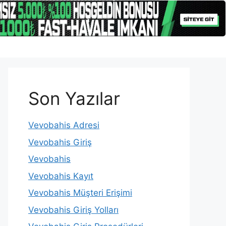
Son Yazılar
Vevobahis Adresi
Vevobahis Giriş
Vevobahis
Vevobahis Kayıt
Vevobahis Müşteri Erişimi
Vevobahis Giriş Yolları