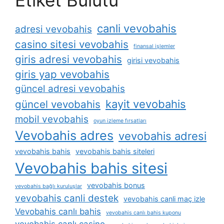
Etiket Bulutu
canli vevobahis
adresi vevobahis
casino sitesi vevobahis
finansal işlemler
giris adresi vevobahis
girisi vevobahis
giris yap vevobahis
güncel adresi vevobahis
kayit vevobahis
güncel vevobahis
mobil vevobahis
oyun izleme fırsatları
Vevobahis adres
vevobahis adresi
vevobahis bahis
vevobahis bahis siteleri
Vevobahis bahis sitesi
vevobahis bonus
vevobahis bağlı kuruluşlar
vevobahis canli destek
vevobahis canli maç izle
Vevobahis canlı bahis
vevobahis canlı bahis kuponu