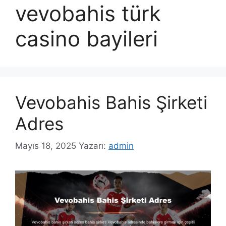
vevobahis türk
casino bayileri
Vevobahis Bahis Şirketi
Adres
Mayıs 18, 2025
Yazarı:
admin