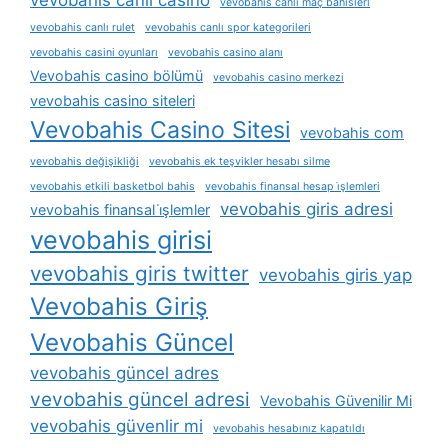
vevobahis canlı casino
vevobahis canlı maç bahisleri
vevobahis canlı rulet
vevobahis canlı spor kategorileri
vevobahis casini oyunları
vevobahis casino alanı
Vevobahis casino bölümü
vevobahis casino merkezi
vevobahis casino siteleri
Vevobahis Casino Sitesi
vevobahis com
vevobahis değişikliği
vevobahis ek teşvikler hesabı silme
vevobahis etkili basketbol bahis
vevobahis finansal hesap i̇şlemleri
vevobahis giris adresi
vevobahis finansal i̇şlemler
vevobahis girisi
vevobahis giris twitter
vevobahis giris yap
Vevobahis Giriş
Vevobahis Güncel
vevobahis güncel adres
vevobahis güncel adresi
Vevobahis Güvenilir Mi
vevobahis güvenlir mi
vevobahis hesabınız kapatıldı