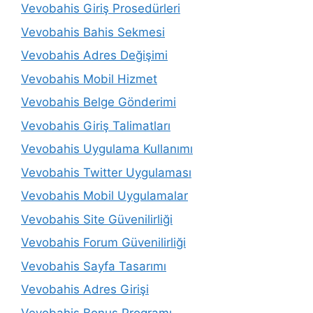
Vevobahis Giriş Prosedürleri
Vevobahis Bahis Sekmesi
Vevobahis Adres Değişimi
Vevobahis Mobil Hizmet
Vevobahis Belge Gönderimi
Vevobahis Giriş Talimatları
Vevobahis Uygulama Kullanımı
Vevobahis Twitter Uygulaması
Vevobahis Mobil Uygulamalar
Vevobahis Site Güvenilirliği
Vevobahis Forum Güvenilirliği
Vevobahis Sayfa Tasarımı
Vevobahis Adres Girişi
Vevobahis Bonus Programı