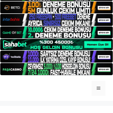
İçeriğe
atla
Menü