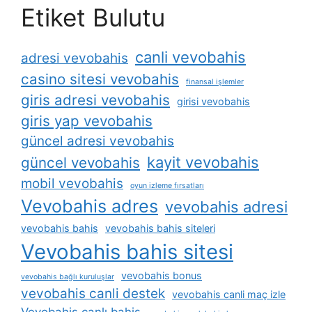
Etiket Bulutu
canli vevobahis
adresi vevobahis
casino sitesi vevobahis
finansal işlemler
giris adresi vevobahis
girisi vevobahis
giris yap vevobahis
güncel adresi vevobahis
kayit vevobahis
güncel vevobahis
mobil vevobahis
oyun izleme fırsatları
Vevobahis adres
vevobahis adresi
vevobahis bahis
vevobahis bahis siteleri
Vevobahis bahis sitesi
vevobahis bonus
vevobahis bağlı kuruluşlar
vevobahis canli destek
vevobahis canli maç izle