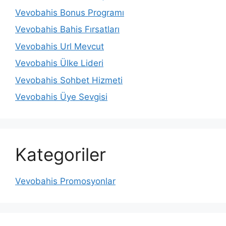
Vevobahis Bonus Programı
Vevobahis Bahis Fırsatları
Vevobahis Url Mevcut
Vevobahis Ülke Lideri
Vevobahis Sohbet Hizmeti
Vevobahis Üye Sevgisi
Kategoriler
Vevobahis Promosyonlar