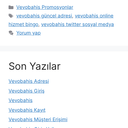
Kategoriler
Vevobahis Promosyonlar
Etiketler
vevobahis güncel adresi
,
vevobahis online
hizmet bingo
,
vevobahis twitter sosyal medya
Yorum yap
Son Yazılar
Vevobahis Adresi
Vevobahis Giriş
Vevobahis
Vevobahis Kayıt
Vevobahis Müşteri Erişimi