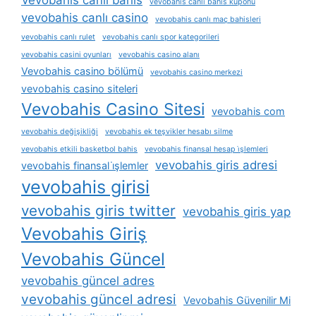
Vevobahis canlı bahis
vevobahis canlı bahis kuponu
vevobahis canlı casino
vevobahis canlı maç bahisleri
vevobahis canlı rulet
vevobahis canlı spor kategorileri
vevobahis casini oyunları
vevobahis casino alanı
Vevobahis casino bölümü
vevobahis casino merkezi
vevobahis casino siteleri
Vevobahis Casino Sitesi
vevobahis com
vevobahis değişikliği
vevobahis ek teşvikler hesabı silme
vevobahis etkili basketbol bahis
vevobahis finansal hesap i̇şlemleri
vevobahis giris adresi
vevobahis finansal i̇şlemler
vevobahis girisi
vevobahis giris twitter
vevobahis giris yap
Vevobahis Giriş
Vevobahis Güncel
vevobahis güncel adres
vevobahis güncel adresi
Vevobahis Güvenilir Mi