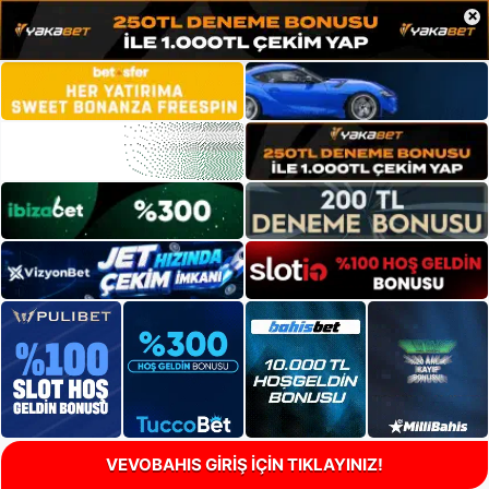
×
VEVOBAHIS GİRİŞ İÇİN TIKLAYINIZ!