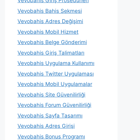
Vevobahis Giriş Prosedürleri
Vevobahis Bahis Sekmesi
Vevobahis Adres Değişimi
Vevobahis Mobil Hizmet
Vevobahis Belge Gönderimi
Vevobahis Giriş Talimatları
Vevobahis Uygulama Kullanımı
Vevobahis Twitter Uygulaması
Vevobahis Mobil Uygulamalar
Vevobahis Site Güvenilirliği
Vevobahis Forum Güvenilirliği
Vevobahis Sayfa Tasarımı
Vevobahis Adres Girişi
Vevobahis Bonus Programı