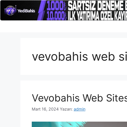
İçeriğe
atla
vevobahis web si
Vevobahis Web Sites
Mart 16, 2024
Yazarı:
admin