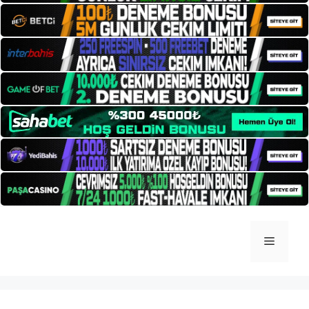
İçeriğe
atla
Menü