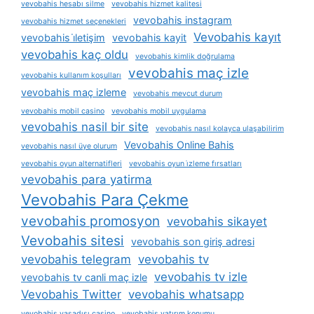
vevobahis hesabı silme
vevobahis hizmet kalitesi
vevobahis instagram
vevobahis hizmet seçenekleri
Vevobahis kayıt
vevobahis i̇letişim
vevobahis kayit
vevobahis kaç oldu
vevobahis kimlik doğrulama
vevobahis maç izle
vevobahis kullanım koşulları
vevobahis maç izleme
vevobahis mevcut durum
vevobahis mobil casino
vevobahis mobil uygulama
vevobahis nasil bir site
vevobahis nasıl kolayca ulaşabilirim
Vevobahis Online Bahis
vevobahis nasıl üye olurum
vevobahis oyun alternatifleri
vevobahis oyun i̇zleme fırsatları
vevobahis para yatirma
Vevobahis Para Çekme
vevobahis promosyon
vevobahis sikayet
Vevobahis sitesi
vevobahis son giriş adresi
vevobahis telegram
vevobahis tv
vevobahis tv izle
vevobahis tv canli maç izle
Vevobahis Twitter
vevobahis whatsapp
vevobahis yasadışı casino
vevobahis yatırım konumu