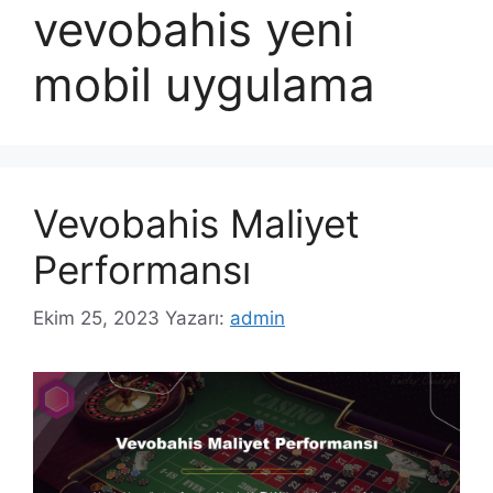
vevobahis yeni
mobil uygulama
Vevobahis Maliyet
Performansı
Ekim 25, 2023
Yazarı:
admin