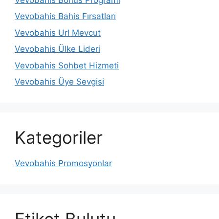
Vevobahis Bahis Fırsatları
Vevobahis Url Mevcut
Vevobahis Ülke Lideri
Vevobahis Sohbet Hizmeti
Vevobahis Üye Sevgisi
Kategoriler
Vevobahis Promosyonlar