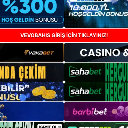
VEVOBAHIS GİRİŞ İÇİN TIKLAYINIZ!