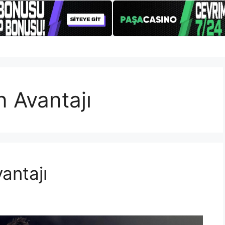
 Avantajı
antajı