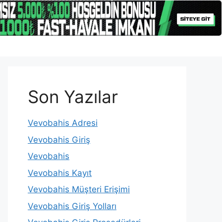
Son Yazılar
Vevobahis Adresi
Vevobahis Giriş
Vevobahis
Vevobahis Kayıt
Vevobahis Müşteri Erişimi
Vevobahis Giriş Yolları