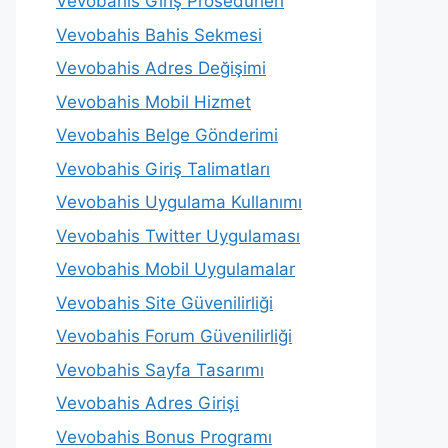
Vevobahis Giriş Prosedürleri
Vevobahis Bahis Sekmesi
Vevobahis Adres Değişimi
Vevobahis Mobil Hizmet
Vevobahis Belge Gönderimi
Vevobahis Giriş Talimatları
Vevobahis Uygulama Kullanımı
Vevobahis Twitter Uygulaması
Vevobahis Mobil Uygulamalar
Vevobahis Site Güvenilirliği
Vevobahis Forum Güvenilirliği
Vevobahis Sayfa Tasarımı
Vevobahis Adres Girişi
Vevobahis Bonus Programı