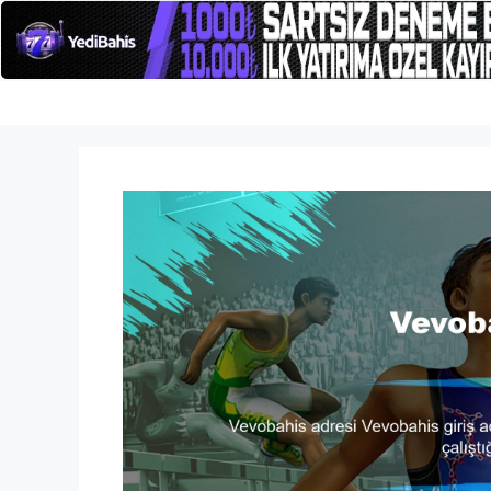
İçeriğe
atla