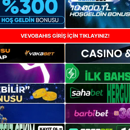
VEVOBAHIS GİRİŞ İÇİN TIKLAYINIZ!