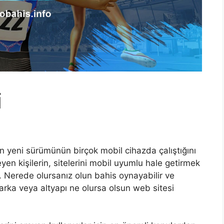
i
n yeni sürümünün birçok mobil cihazda çalıştığını
en kişilerin, sitelerini mobil uyumlu hale getirmek
. Nerede olursanız olun bahis oynayabilir ve
Marka veya altyapı ne olursa olsun web sitesi