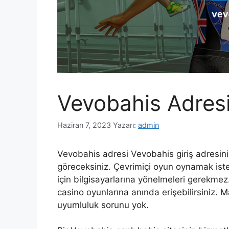
Vevobahis Adres
Haziran 7, 2023
Yazarı:
admin
Vevobahis adresi Vevobahis giriş adresini
göreceksiniz. Çevrimiçi oyun oynamak istey
için bilgisayarlarına yönelmeleri gerekmez
casino oyunlarına anında erişebilirsiniz. 
uyumluluk sorunu yok.