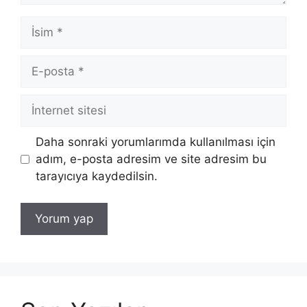
İsim
E-
posta
İnternet
sitesi
Daha sonraki yorumlarımda kullanılması için
adım, e-posta adresim ve site adresim bu
tarayıcıya kaydedilsin.