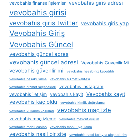
vevobahis giris adresi
vevobahis finansal i̇şlemler
vevobahis girisi
vevobahis giris twitter
vevobahis giris yap
Vevobahis Giriş
Vevobahis Güncel
vevobahis güncel adres
vevobahis güncel adresi
Vevobahis Güvenilir Mi
vevobahis güvenlir mi
vevobahis hesabınız kapatıldı
vevobahis hesabı silme
vevobahis hizmet kalitesi
vevobahis instagram
vevobahis hizmet seçenekleri
Vevobahis kayıt
vevobahis i̇letişim
vevobahis kayit
vevobahis kaç oldu
vevobahis kimlik doğrulama
vevobahis maç izle
vevobahis kullanım koşulları
vevobahis maç izleme
vevobahis mevcut durum
vevobahis mobil casino
vevobahis mobil uygulama
vevobahis nasil bir site
vevobahis nasıl kolayca ulaşabilirim