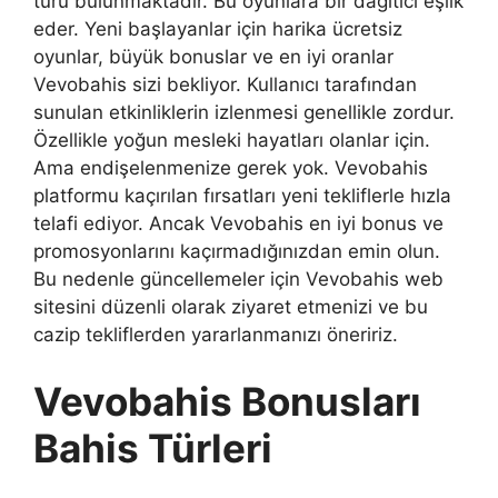
türü bulunmaktadır. Bu oyunlara bir dağıtıcı eşlik
eder. Yeni başlayanlar için harika ücretsiz
oyunlar, büyük bonuslar ve en iyi oranlar
Vevobahis sizi bekliyor. Kullanıcı tarafından
sunulan etkinliklerin izlenmesi genellikle zordur.
Özellikle yoğun mesleki hayatları olanlar için.
Ama endişelenmenize gerek yok. Vevobahis
platformu kaçırılan fırsatları yeni tekliflerle hızla
telafi ediyor. Ancak Vevobahis en iyi bonus ve
promosyonlarını kaçırmadığınızdan emin olun.
Bu nedenle güncellemeler için Vevobahis web
sitesini düzenli olarak ziyaret etmenizi ve bu
cazip tekliflerden yararlanmanızı öneririz.
Vevobahis Bonusları
Bahis Türleri