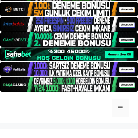
İçeriğe
atla
Menü