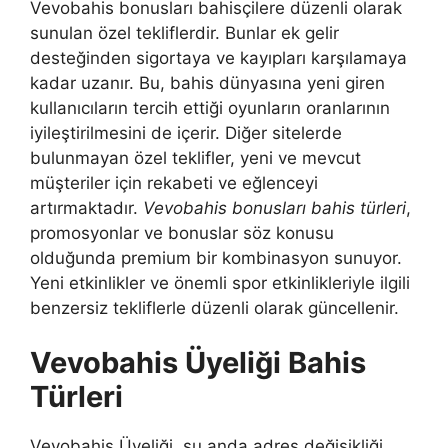
Vevobahis bonusları bahisçilere düzenli olarak
sunulan özel tekliflerdir. Bunlar ek gelir
desteğinden sigortaya ve kayıpları karşılamaya
kadar uzanır. Bu, bahis dünyasına yeni giren
kullanıcıların tercih ettiği oyunların oranlarının
iyileştirilmesini de içerir. Diğer sitelerde
bulunmayan özel teklifler, yeni ve mevcut
müşteriler için rekabeti ve eğlenceyi
artırmaktadır.
Vevobahis bonusları bahis türleri
,
promosyonlar ve bonuslar söz konusu
olduğunda premium bir kombinasyon sunuyor.
Yeni etkinlikler ve önemli spor etkinlikleriyle ilgili
benzersiz tekliflerle düzenli olarak güncellenir.
Vevobahis Üyeliği Bahis
Türleri
Vevobahis Üyeliği, şu anda adres değişikliği