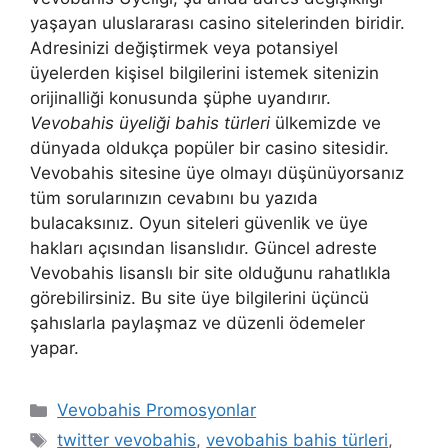
yaşayan uluslararası casino sitelerinden biridir.
Adresinizi değiştirmek veya potansiyel
üyelerden kişisel bilgilerini istemek sitenizin
orijinalliği konusunda şüphe uyandırır.
Vevobahis üyeliği bahis türleri
ülkemizde ve
dünyada oldukça popüler bir casino sitesidir.
Vevobahis sitesine üye olmayı düşünüyorsanız
tüm sorularınızın cevabını bu yazıda
bulacaksınız. Oyun siteleri güvenlik ve üye
hakları açısından lisanslıdır. Güncel adreste
Vevobahis lisanslı bir site olduğunu rahatlıkla
görebilirsiniz. Bu site üye bilgilerini üçüncü
şahıslarla paylaşmaz ve düzenli ödemeler
yapar.
Kategoriler
Vevobahis Promosyonlar
Etiketler
twitter vevobahis
,
vevobahis bahis türleri
,