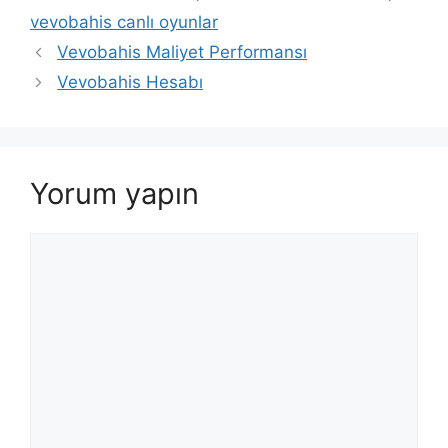
vevobahis canlı oyunlar
Vevobahis Maliyet Performansı
Vevobahis Hesabı
Yorum yapın
Yorum