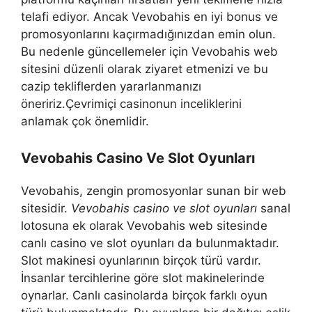
telafi ediyor. Ancak Vevobahis en iyi bonus ve
promosyonlarını kaçırmadığınızdan emin olun.
Bu nedenle güncellemeler için Vevobahis web
sitesini düzenli olarak ziyaret etmenizi ve bu
cazip tekliflerden yararlanmanızı
öneririz.Çevrimiçi casinonun inceliklerini
anlamak çok önemlidir.
Vevobahis Casino Ve Slot Oyunları
Vevobahis, zengin promosyonlar sunan bir web
sitesidir.
Vevobahis casino ve slot oyunları
sanal
lotosuna ek olarak Vevobahis web sitesinde
canlı casino ve slot oyunları da bulunmaktadır.
Slot makinesi oyunlarının birçok türü vardır.
İnsanlar tercihlerine göre slot makinelerinde
oynarlar. Canlı casinolarda birçok farklı oyun