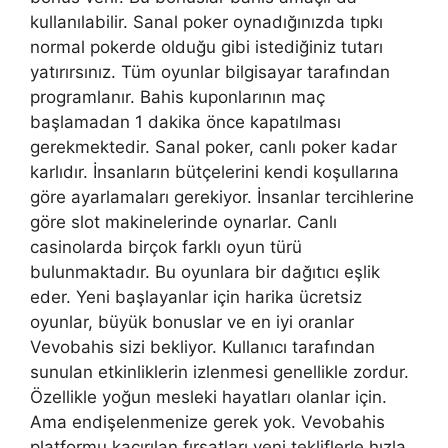
kullanılabilir. Sanal poker oynadığınızda tıpkı
normal pokerde olduğu gibi istediğiniz tutarı
yatırırsınız. Tüm oyunlar bilgisayar tarafından
programlanır. Bahis kuponlarının maç
başlamadan 1 dakika önce kapatılması
gerekmektedir. Sanal poker, canlı poker kadar
karlıdır. İnsanların bütçelerini kendi koşullarına
göre ayarlamaları gerekiyor. İnsanlar tercihlerine
göre slot makinelerinde oynarlar. Canlı
casinolarda birçok farklı oyun türü
bulunmaktadır. Bu oyunlara bir dağıtıcı eşlik
eder. Yeni başlayanlar için harika ücretsiz
oyunlar, büyük bonuslar ve en iyi oranlar
Vevobahis sizi bekliyor. Kullanıcı tarafından
sunulan etkinliklerin izlenmesi genellikle zordur.
Özellikle yoğun mesleki hayatları olanlar için.
Ama endişelenmenize gerek yok. Vevobahis
platformu kaçırılan fırsatları yeni tekliflerle hızla