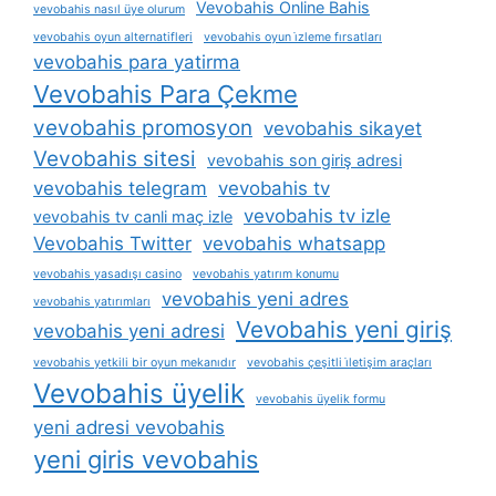
Vevobahis Online Bahis
vevobahis nasıl üye olurum
vevobahis oyun alternatifleri
vevobahis oyun i̇zleme fırsatları
vevobahis para yatirma
Vevobahis Para Çekme
vevobahis promosyon
vevobahis sikayet
Vevobahis sitesi
vevobahis son giriş adresi
vevobahis telegram
vevobahis tv
vevobahis tv izle
vevobahis tv canli maç izle
Vevobahis Twitter
vevobahis whatsapp
vevobahis yasadışı casino
vevobahis yatırım konumu
vevobahis yeni adres
vevobahis yatırımları
Vevobahis yeni giriş
vevobahis yeni adresi
vevobahis yetkili bir oyun mekanıdır
vevobahis çeşitli i̇letişim araçları
Vevobahis üyelik
vevobahis üyelik formu
yeni adresi vevobahis
yeni giris vevobahis