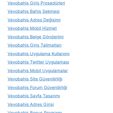
Vevobahis Giriş Prosedürleri
Vevobahis Bahis Sekmesi
Vevobahis Adres Değişimi
Vevobahis Mobil Hizmet
Vevobahis Belge Gönderimi
Vevobahis Giriş Talimatları
Vevobahis Uygulama Kullanımı
Vevobahis Twitter Uygulaması
Vevobahis Mobil Uygulamalar
Vevobahis Site Güvenilirliği
Vevobahis Forum Güvenilirliği
Vevobahis Sayfa Tasarımı
Vevobahis Adres Girişi
Vevobahis Bonus Programı