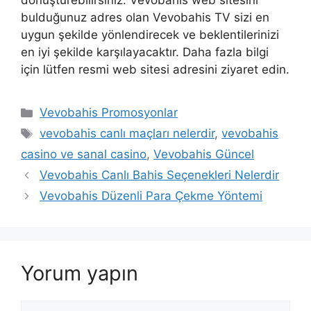
dönüştürebilirsiniz. Vevobahis web sitesini
bulduğunuz adres olan Vevobahis TV sizi en
uygun şekilde yönlendirecek ve beklentilerinizi
en iyi şekilde karşılayacaktır. Daha fazla bilgi
için lütfen resmi web sitesi adresini ziyaret edin.
Kategoriler
Vevobahis Promosyonlar
Etiketler
vevobahis canlı maçları nelerdir
,
vevobahis
casino ve sanal casino
,
Vevobahis Güncel
Vevobahis Canlı Bahis Seçenekleri Nelerdir
Vevobahis Düzenli Para Çekme Yöntemi
Yorum yapın
Yorum