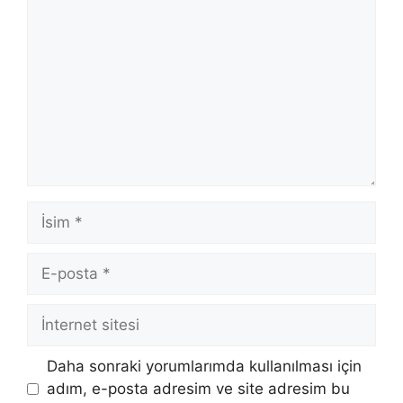
İsim
E-
posta
İnternet
sitesi
Daha sonraki yorumlarımda kullanılması için
adım, e-posta adresim ve site adresim bu