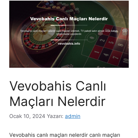
Vevobahis Canlı
Maçları Nelerdir
Ocak 10, 2024
Yazarı:
admin
Vevobahis canlı maçları nelerdir canlı maçları