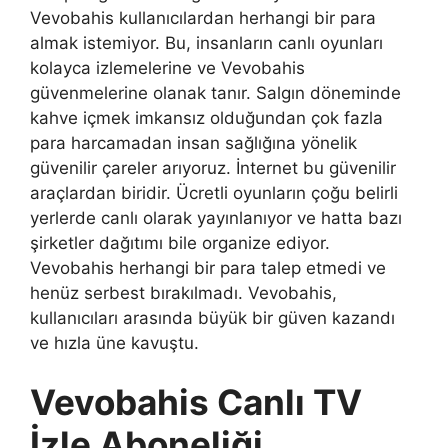
Vevobahis kullanıcılardan herhangi bir para
almak istemiyor. Bu, insanların canlı oyunları
kolayca izlemelerine ve Vevobahis
güvenmelerine olanak tanır. Salgın döneminde
kahve içmek imkansız olduğundan çok fazla
para harcamadan insan sağlığına yönelik
güvenilir çareler arıyoruz. İnternet bu güvenilir
araçlardan biridir. Ücretli oyunların çoğu belirli
yerlerde canlı olarak yayınlanıyor ve hatta bazı
şirketler dağıtımı bile organize ediyor.
Vevobahis herhangi bir para talep etmedi ve
henüz serbest bırakılmadı. Vevobahis,
kullanıcıları arasında büyük bir güven kazandı
ve hızla üne kavuştu.
Vevobahis Canlı TV
İzle Aboneliği