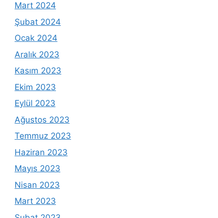
Mart 2024
Şubat 2024
Ocak 2024
Aralık 2023
Kasım 2023
Ekim 2023
Eylül 2023
Ağustos 2023
Temmuz 2023
Haziran 2023
Mayıs 2023
Nisan 2023
Mart 2023
Şubat 2023