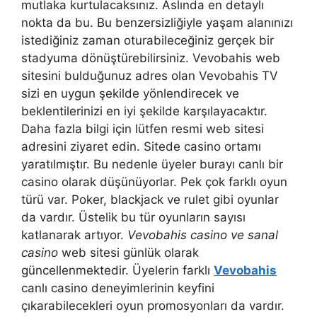
mutlaka kurtulacaksınız. Aslında en detaylı
nokta da bu. Bu benzersizliğiyle yaşam alanınızı
istediğiniz zaman oturabileceğiniz gerçek bir
stadyuma dönüştürebilirsiniz. Vevobahis web
sitesini bulduğunuz adres olan Vevobahis TV
sizi en uygun şekilde yönlendirecek ve
beklentilerinizi en iyi şekilde karşılayacaktır.
Daha fazla bilgi için lütfen resmi web sitesi
adresini ziyaret edin. Sitede casino ortamı
yaratılmıştır. Bu nedenle üyeler burayı canlı bir
casino olarak düşünüyorlar. Pek çok farklı oyun
türü var. Poker, blackjack ve rulet gibi oyunlar
da vardır. Üstelik bu tür oyunların sayısı
katlanarak artıyor.
Vevobahis casino ve sanal
casino
web sitesi günlük olarak
güncellenmektedir. Üyelerin farklı
Vevobahis
canlı casino deneyimlerinin keyfini
çıkarabilecekleri oyun promosyonları da vardır.