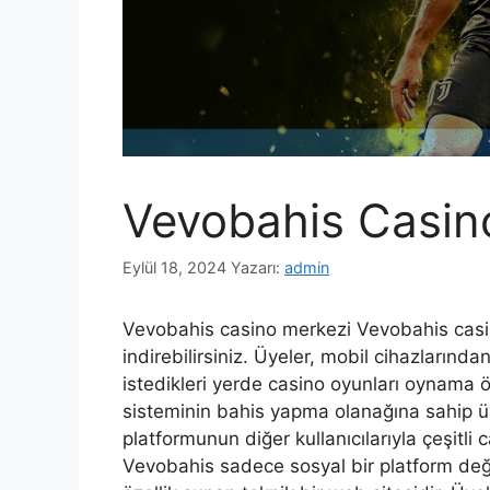
Vevobahis Casin
Eylül 18, 2024
Yazarı:
admin
Vevobahis casino merkezi Vevobahis casin
indirebilirsiniz. Üyeler, mobil cihazların
istedikleri yerde casino oyunları oynama 
sisteminin bahis yapma olanağına sahip üy
platformunun diğer kullanıcılarıyla çeşitli
Vevobahis sadece sosyal bir platform deği