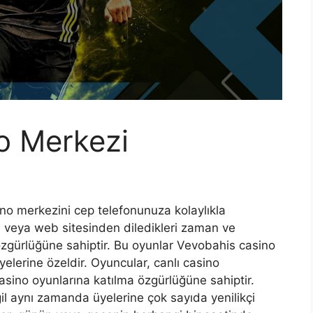
o Merkezi
o merkezini cep telefonunuza kolaylıkla
dan veya web sitesinden diledikleri zaman ve
özgürlüğüne sahiptir. Bu oyunlar Vevobahis casino
elerine özeldir. Oyuncular, canlı casino
 casino oyunlarına katılma özgürlüğüne sahiptir.
l aynı zamanda üyelerine çok sayıda yenilikçi