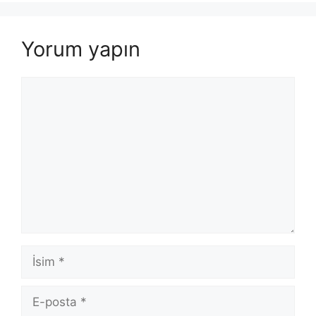
Yorum yapın
Yorum
İsim
E-
posta