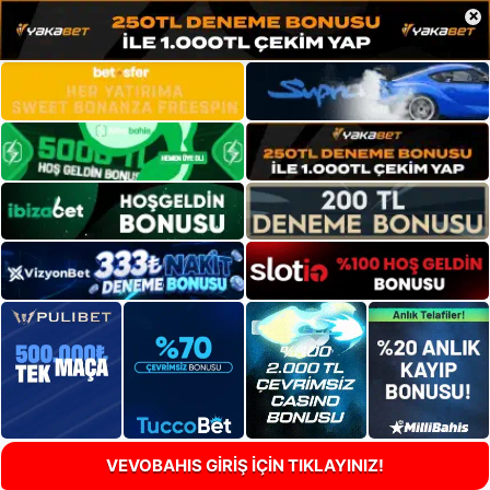
×
VEVOBAHIS GİRİŞ İÇİN TIKLAYINIZ!