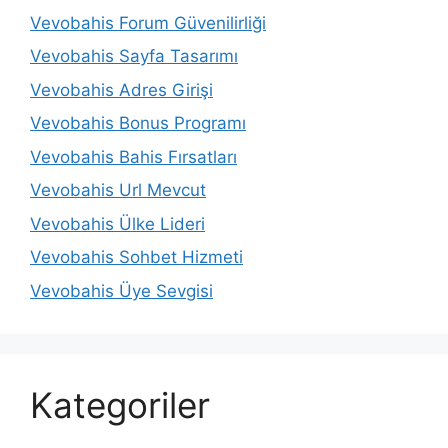
Vevobahis Forum Güvenilirliği
Vevobahis Sayfa Tasarımı
Vevobahis Adres Girişi
Vevobahis Bonus Programı
Vevobahis Bahis Fırsatları
Vevobahis Url Mevcut
Vevobahis Ülke Lideri
Vevobahis Sohbet Hizmeti
Vevobahis Üye Sevgisi
Kategoriler