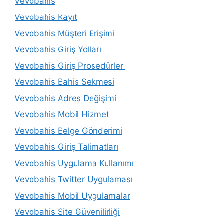
Vevobahis
Vevobahis Kayıt
Vevobahis Müşteri Erişimi
Vevobahis Giriş Yolları
Vevobahis Giriş Prosedürleri
Vevobahis Bahis Sekmesi
Vevobahis Adres Değişimi
Vevobahis Mobil Hizmet
Vevobahis Belge Gönderimi
Vevobahis Giriş Talimatları
Vevobahis Uygulama Kullanımı
Vevobahis Twitter Uygulaması
Vevobahis Mobil Uygulamalar
Vevobahis Site Güvenilirliği