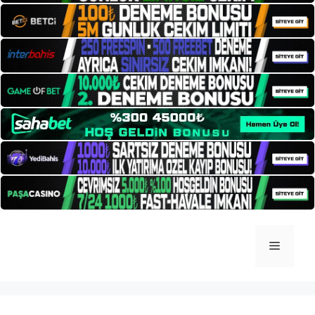
İçeriğe
atla
Menü