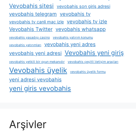
Vevobahis sitesi
vevobahis son giriş adresi
vevobahis telegram
vevobahis tv
vevobahis tv izle
vevobahis tv canli maç izle
Vevobahis Twitter
vevobahis whatsapp
vevobahis yasadışı casino
vevobahis yatırım konumu
vevobahis yeni adres
vevobahis yatırımları
Vevobahis yeni giriş
vevobahis yeni adresi
vevobahis yetkili bir oyun mekanıdır
vevobahis çeşitli i̇letişim araçları
Vevobahis üyelik
vevobahis üyelik formu
yeni adresi vevobahis
yeni giris vevobahis
Arşivler