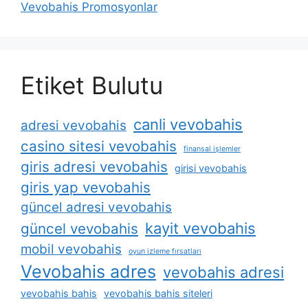
Vevobahis Promosyonlar
Etiket Bulutu
canli vevobahis
adresi vevobahis
casino sitesi vevobahis
finansal işlemler
giris adresi vevobahis
girisi vevobahis
giris yap vevobahis
güncel adresi vevobahis
kayit vevobahis
güncel vevobahis
mobil vevobahis
oyun izleme fırsatları
Vevobahis adres
vevobahis adresi
vevobahis bahis
vevobahis bahis siteleri