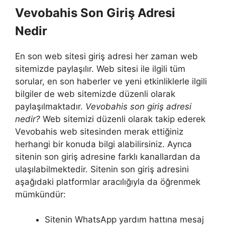
Vevobahis Son Giriş Adresi
Nedir
En son web sitesi giriş adresi her zaman web
sitemizde paylaşılır. Web sitesi ile ilgili tüm
sorular, en son haberler ve yeni etkinliklerle ilgili
bilgiler de web sitemizde düzenli olarak
paylaşılmaktadır.
Vevobahis son giriş adresi
nedir?
Web sitemizi düzenli olarak takip ederek
Vevobahis web sitesinden merak ettiğiniz
herhangi bir konuda bilgi alabilirsiniz. Ayrıca
sitenin son giriş adresine farklı kanallardan da
ulaşılabilmektedir. Sitenin son giriş adresini
aşağıdaki platformlar aracılığıyla da öğrenmek
mümkündür:
Sitenin WhatsApp yardım hattına mesaj