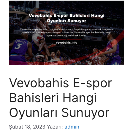
Vevobahis E-spor
Bahisleri Hangi
Oyunları Sunuyor
Şubat 18, 2023
Yazarı:
admin