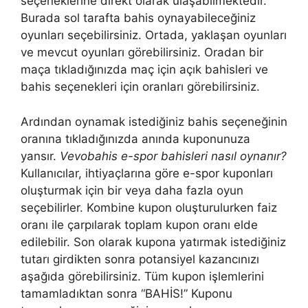
seçeneklerine direkt olarak ulaşabilmektedir.
Burada sol tarafta bahis oynayabileceğiniz
oyunları seçebilirsiniz. Ortada, yaklaşan oyunları
ve mevcut oyunları görebilirsiniz. Oradan bir
maça tıkladığınızda maç için açık bahisleri ve
bahis seçenekleri için oranları görebilirsiniz.
Ardından oynamak istediğiniz bahis seçeneğinin
oranına tıkladığınızda anında kuponunuza
yansır.
Vevobahis e-spor bahisleri nasıl oynanır?
Kullanıcılar, ihtiyaçlarına göre e-spor kuponları
oluşturmak için bir veya daha fazla oyun
seçebilirler. Kombine kupon oluşturulurken faiz
oranı ile çarpılarak toplam kupon oranı elde
edilebilir. Son olarak kupona yatırmak istediğiniz
tutarı girdikten sonra potansiyel kazancınızı
aşağıda görebilirsiniz. Tüm kupon işlemlerini
tamamladıktan sonra “BAHİS!” Kuponu