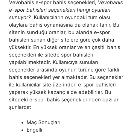
Vevobahis e-spor bahis seçenekleri,
Vevobahis
e-spor bahisleri seçenekleri hangi oyunları
sunuyor?
Kullanıcıların oyundaki tüm olası
olaylara bahis oynamasına da olanak tanır. Bu
sitenin sunduğu oranlar, bu alanda e-spor
bahisleri sunan diğer sitelere göre çok daha
yüksektir. En yüksek oranlar ve en çeşitli bahis
seçenekleri ile sitede spor bahisleri
yapılabilmektedir. Kullanıcıya sunulan
seçenekler arasında oyunun türüne göre farklı
bahis seçenekleri yer almaktadır. Bu seçenekler
ile kullanıcılar site üzerinden e-spor bahisleri
yaparak yüksek kazanç elde edebilirler. Bu
sitedeki e-spor bahis seçeneklerinden bazıları
şunlardır:
Maç Sonuçları
Engelli