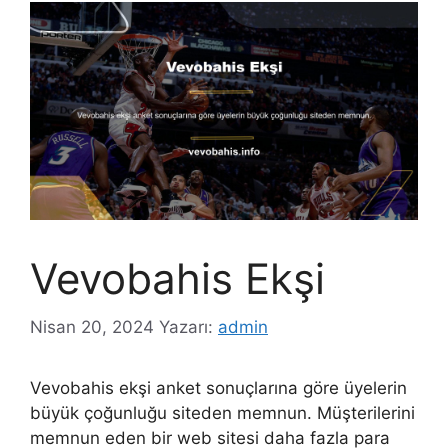
Vevobahis Ekşi
Nisan 20, 2024
Yazarı:
admin
Vevobahis ekşi anket sonuçlarına göre üyelerin
büyük çoğunluğu siteden memnun. Müşterilerini
memnun eden bir web sitesi daha fazla para