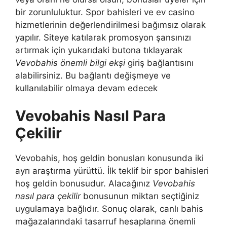
bir zorunluluktur. Spor bahisleri ve ev casino
hizmetlerinin değerlendirilmesi bağımsız olarak
yapılır. Siteye katılarak promosyon şansınızı
artırmak için yukarıdaki butona tıklayarak
Vevobahis önemli bilgi ekşi
giriş bağlantısını
alabilirsiniz. Bu bağlantı değişmeye ve
kullanılabilir olmaya devam edecek
Vevobahis Nasıl Para
Çekilir
Vevobahis, hoş geldin bonusları konusunda iki
ayrı araştırma yürüttü. İlk teklif bir spor bahisleri
hoş geldin bonusudur. Alacağınız
Vevobahis
nasıl para çekilir
bonusunun miktarı seçtiğiniz
uygulamaya bağlıdır. Sonuç olarak, canlı bahis
mağazalarındaki tasarruf hesaplarına önemli