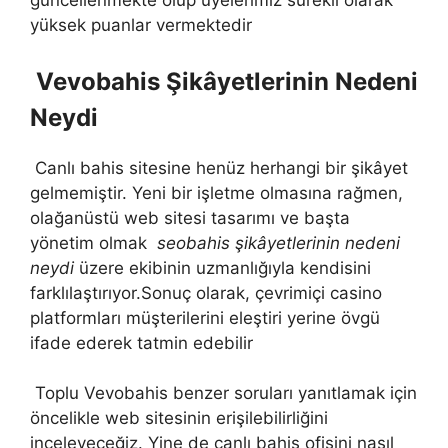
güncellenmekte olup üyelerimiz sürekli olarak
yüksek puanlar vermektedir
Vevobahis Şikâyetlerinin Nedeni
Neydi
Canlı bahis sitesine henüz herhangi bir şikâyet
gelmemiştir. Yeni bir işletme olmasına rağmen,
olağanüstü web sitesi tasarımı ve başta
yönetim olmak
seobahis şikâyetlerinin nedeni
neydi
üzere ekibinin uzmanlığıyla kendisini
farklılaştırıyor.Sonuç olarak, çevrimiçi casino
platformları müşterilerini eleştiri yerine övgü
ifade ederek tatmin edebilir
Toplu Vevobahis benzer soruları yanıtlamak için
öncelikle web sitesinin erişilebilirliğini
inceleyeceğiz. Yine de canlı bahis ofisini nasıl