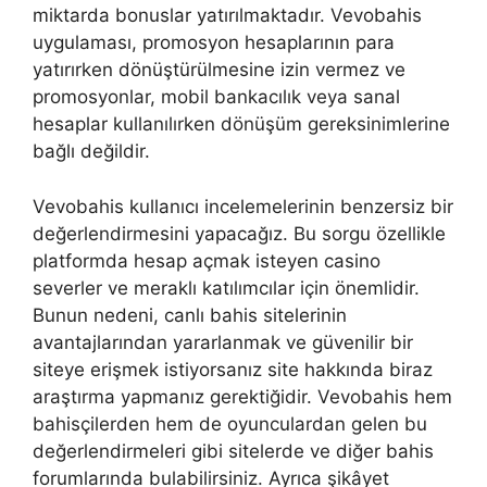
miktarda bonuslar yatırılmaktadır. Vevobahis
uygulaması, promosyon hesaplarının para
yatırırken dönüştürülmesine izin vermez ve
promosyonlar, mobil bankacılık veya sanal
hesaplar kullanılırken dönüşüm gereksinimlerine
bağlı değildir.
Vevobahis kullanıcı incelemelerinin benzersiz bir
değerlendirmesini yapacağız. Bu sorgu özellikle
platformda hesap açmak isteyen casino
severler ve meraklı katılımcılar için önemlidir.
Bunun nedeni, canlı bahis sitelerinin
avantajlarından yararlanmak ve güvenilir bir
siteye erişmek istiyorsanız site hakkında biraz
araştırma yapmanız gerektiğidir. Vevobahis hem
bahisçilerden hem de oyunculardan gelen bu
değerlendirmeleri gibi sitelerde ve diğer bahis
forumlarında bulabilirsiniz. Ayrıca şikâyet