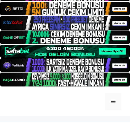
İçeriğe
atla
Menü