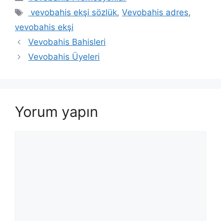
Etiketler
vevobahis ekşi sözlük
,
Vevobahis adres
,
vevobahis ekşi
Vevobahis Bahisleri
Vevobahis Üyeleri
Yorum yapın
Yorum