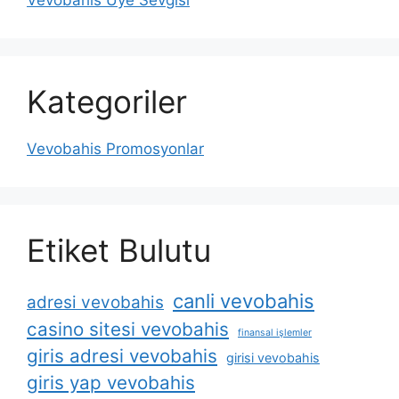
Kategoriler
Vevobahis Promosyonlar
Etiket Bulutu
canli vevobahis
adresi vevobahis
casino sitesi vevobahis
finansal işlemler
giris adresi vevobahis
girisi vevobahis
giris yap vevobahis