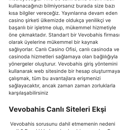
kullanacağınızı bilmiyorsanız burada size bazı
kısa bilgiler vereceğiz. Yayınlarına devam eden
casino şirketi ülkemizde oldukça yenilikçi ve
başarılı bir işletme olup, mükemmel hizmetiyle
öne çıkmaktadır. Standart bir Vevobahis firması
olarak üyelerine mükemmel bir kaynak
sağlıyorlar. Canlı Casino Ofisi, canlı casinoda ve
casinoda hizmetleri sağlamaya olan bağlılığıyla
yönergeler oluşturur. Vevobahis giriş yöntemini
kullanarak web sitesinde bir hesap oluşturmaya
çalışmak, tüm bu avantajlara erişmenizi
sağlayacaktır, ancak zaman zaman zorluklarla
karşılaşabilirsiniz
Vevobahis Canlı Siteleri Ekşi
Vevobahis sorusunu dahil etmemenin nedeni