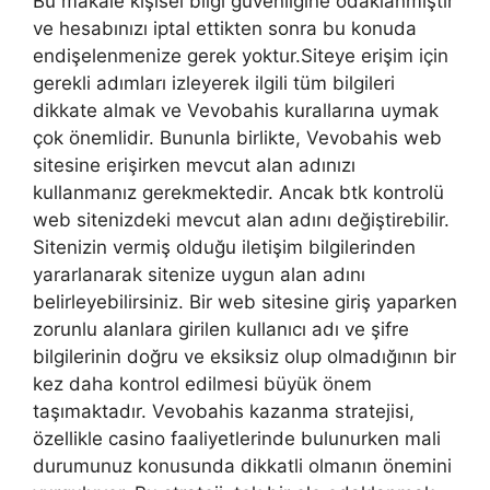
Bu makale kişisel bilgi güvenliğine odaklanmıştır
ve hesabınızı iptal ettikten sonra bu konuda
endişelenmenize gerek yoktur.Siteye erişim için
gerekli adımları izleyerek ilgili tüm bilgileri
dikkate almak ve Vevobahis kurallarına uymak
çok önemlidir. Bununla birlikte, Vevobahis web
sitesine erişirken mevcut alan adınızı
kullanmanız gerekmektedir. Ancak btk kontrolü
web sitenizdeki mevcut alan adını değiştirebilir.
Sitenizin vermiş olduğu iletişim bilgilerinden
yararlanarak sitenize uygun alan adını
belirleyebilirsiniz. Bir web sitesine giriş yaparken
zorunlu alanlara girilen kullanıcı adı ve şifre
bilgilerinin doğru ve eksiksiz olup olmadığının bir
kez daha kontrol edilmesi büyük önem
taşımaktadır. Vevobahis kazanma stratejisi,
özellikle casino faaliyetlerinde bulunurken mali
durumunuz konusunda dikkatli olmanın önemini