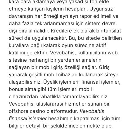
kara para aklamaya veya yasadışı fon elde
etmeye karışan kişilerin hesapları. Uygunsuz
davranışın her örneği ayrı ayrı rapor edilmeli ve
daha fazla tekrarlanmaması için sistem devre
dışı bırakılmalıdır. Kredilere ek olarak bir tahsilat
süreci de uygulanacaktır. Bu, bu sitede belirtilen
kurallara bağlı kalarak oyun sürecine aktif
katılımı gerektirir. Vevobahis, kullanıcıların web
sitesine herhangi bir yerden erişmelerini
sağlayan bir mobil giriş özelliği sağlar. Giriş
yaparak çeşitli mobil cihazları kullanarak siteye
ulaşabilirsiniz. Üyelik işlemleri, finansal işlemler,
bonus alma gibi tüm işlemleri mobil
cihazınızdan rahatlıkla tamamlayabilirsiniz.
Vevobahis, uluslararası hizmetler sunan bir
offshore casino platformudur.
Vevobahis
finansal i̇şlemler
hesabımın kapatılması için tüm
bilgiler detaylı bir şekilde incelenmekte olup,