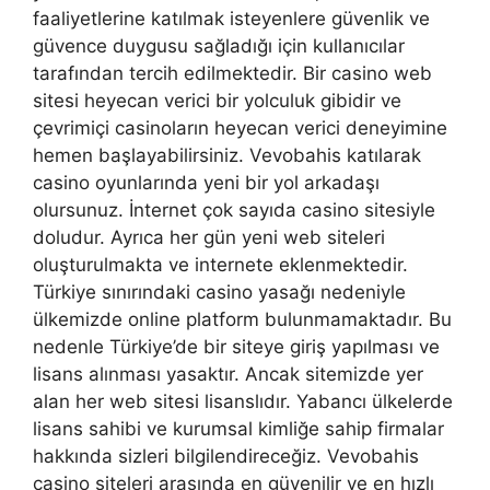
faaliyetlerine katılmak isteyenlere güvenlik ve
güvence duygusu sağladığı için kullanıcılar
tarafından tercih edilmektedir. Bir casino web
sitesi heyecan verici bir yolculuk gibidir ve
çevrimiçi casinoların heyecan verici deneyimine
hemen başlayabilirsiniz. Vevobahis katılarak
casino oyunlarında yeni bir yol arkadaşı
olursunuz. İnternet çok sayıda casino sitesiyle
doludur. Ayrıca her gün yeni web siteleri
oluşturulmakta ve internete eklenmektedir.
Türkiye sınırındaki casino yasağı nedeniyle
ülkemizde online platform bulunmamaktadır. Bu
nedenle Türkiye’de bir siteye giriş yapılması ve
lisans alınması yasaktır. Ancak sitemizde yer
alan her web sitesi lisanslıdır. Yabancı ülkelerde
lisans sahibi ve kurumsal kimliğe sahip firmalar
hakkında sizleri bilgilendireceğiz. Vevobahis
casino siteleri arasında en güvenilir ve en hızlı