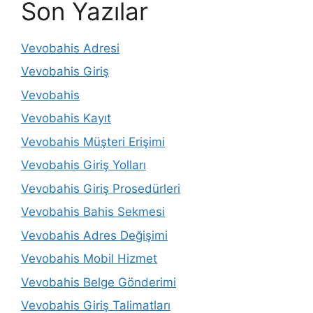
Son Yazılar
Vevobahis Adresi
Vevobahis Giriş
Vevobahis
Vevobahis Kayıt
Vevobahis Müşteri Erişimi
Vevobahis Giriş Yolları
Vevobahis Giriş Prosedürleri
Vevobahis Bahis Sekmesi
Vevobahis Adres Değişimi
Vevobahis Mobil Hizmet
Vevobahis Belge Gönderimi
Vevobahis Giriş Talimatları