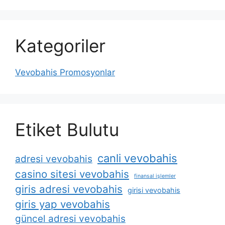
Kategoriler
Vevobahis Promosyonlar
Etiket Bulutu
canli vevobahis
adresi vevobahis
casino sitesi vevobahis
finansal işlemler
giris adresi vevobahis
girisi vevobahis
giris yap vevobahis
güncel adresi vevobahis