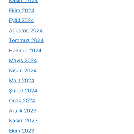
Kasım 2024
Ekim 2024
Eylül 2024
Ağustos 2024
Temmuz 2024
Haziran 2024
Mayıs 2024
Nisan 2024
Mart 2024
Şubat 2024
Ocak 2024
Aralık 2023
Kasım 2023
Ekim 2023