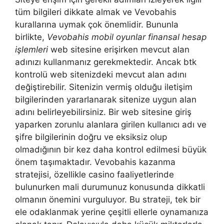
tüm bilgileri dikkate almak ve Vevobahis
kurallarına uymak çok önemlidir. Bununla
birlikte,
Vevobahis mobil oyunlar finansal hesap
işlemleri
web sitesine erişirken mevcut alan
adınızı kullanmanız gerekmektedir. Ancak btk
kontrolü web sitenizdeki mevcut alan adını
değiştirebilir. Sitenizin vermiş olduğu iletişim
bilgilerinden yararlanarak sitenize uygun alan
adını belirleyebilirsiniz. Bir web sitesine giriş
yaparken zorunlu alanlara girilen kullanıcı adı ve
şifre bilgilerinin doğru ve eksiksiz olup
olmadığının bir kez daha kontrol edilmesi büyük
önem taşımaktadır. Vevobahis kazanma
stratejisi, özellikle casino faaliyetlerinde
bulunurken mali durumunuz konusunda dikkatli
olmanın önemini vurguluyor. Bu strateji, tek bir
ele odaklanmak yerine çeşitli ellerle oynamanıza