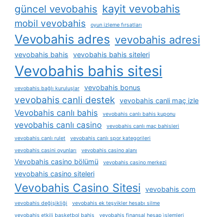
kayit vevobahis
güncel vevobahis
mobil vevobahis
oyun izleme fırsatları
Vevobahis adres
vevobahis adresi
vevobahis bahis
vevobahis bahis siteleri
Vevobahis bahis sitesi
vevobahis bonus
vevobahis bağlı kuruluşlar
vevobahis canli destek
vevobahis canli maç izle
Vevobahis canlı bahis
vevobahis canlı bahis kuponu
vevobahis canlı casino
vevobahis canlı maç bahisleri
vevobahis canlı rulet
vevobahis canlı spor kategorileri
vevobahis casini oyunları
vevobahis casino alanı
Vevobahis casino bölümü
vevobahis casino merkezi
vevobahis casino siteleri
Vevobahis Casino Sitesi
vevobahis com
vevobahis değişikliği
vevobahis ek teşvikler hesabı silme
vevobahis etkili basketbol bahis
vevobahis finansal hesap i̇şlemleri