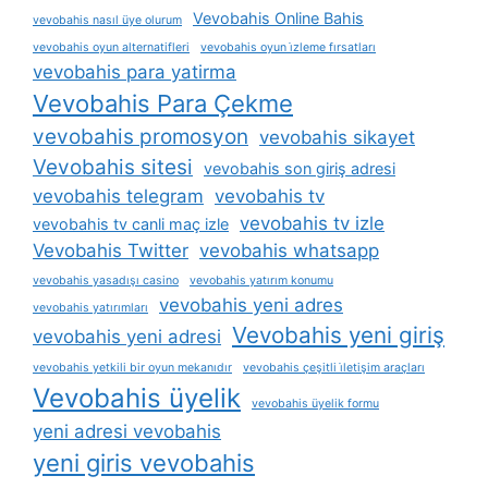
Vevobahis Online Bahis
vevobahis nasıl üye olurum
vevobahis oyun alternatifleri
vevobahis oyun i̇zleme fırsatları
vevobahis para yatirma
Vevobahis Para Çekme
vevobahis promosyon
vevobahis sikayet
Vevobahis sitesi
vevobahis son giriş adresi
vevobahis telegram
vevobahis tv
vevobahis tv izle
vevobahis tv canli maç izle
Vevobahis Twitter
vevobahis whatsapp
vevobahis yasadışı casino
vevobahis yatırım konumu
vevobahis yeni adres
vevobahis yatırımları
Vevobahis yeni giriş
vevobahis yeni adresi
vevobahis yetkili bir oyun mekanıdır
vevobahis çeşitli i̇letişim araçları
Vevobahis üyelik
vevobahis üyelik formu
yeni adresi vevobahis
yeni giris vevobahis