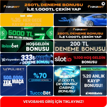
×
VEVOBAHIS GİRİŞ İÇİN TIKLAYINIZ!