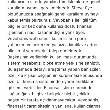
kullanıcının sitede yapılan tüm işlemlerde genel
kurallara uyması gerekmektedir. Siteye üye
olduğunuzda aşağıdaki genel kurallara uymayı
kabul etmiş olursunuz. Vevobahis ile ilgili tüm
bilgiler bir kez daha kullanıcı dostu finansal
işlemlerin nasıl tasarlandığını yansıtıyor.
Vevobahis web sitesi, kullanıcıların para
yatırırken ve çekerken yalnızca kimlik ve adres
bilgilerini vermelerini talep etmektedir.
Başkasının verilerinin kullanılması durumunda
sistem hesabınızı bloke etme yetkisine sahiptir.
Bu aşamada detaylı araştırma yapan bahisçiler,
özellikle kişisel bilgilerinin korunması konusunda
özel bir koruma sisteminden yararlandıklarını
gözlemleyebilirler. Finansal işlem sürecinde
sağladığınız bilgi ve belgeler hiçbir şekilde
başka bir tarafa açıklanmayacaktır. Vevobahis,
finansal ticaret sitesinin yanı sıra, kullanıcılarına