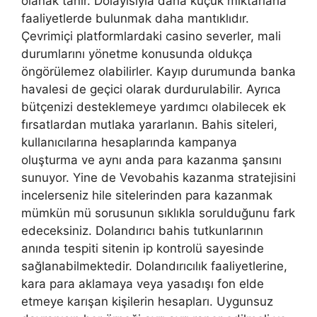
olanak tanır. Dolayısıyla daha küçük miktarlarla
faaliyetlerde bulunmak daha mantıklıdır.
Çevrimiçi platformlardaki casino severler, mali
durumlarını yönetme konusunda oldukça
öngörülemez olabilirler. Kayıp durumunda banka
havalesi de geçici olarak durdurulabilir. Ayrıca
bütçenizi desteklemeye yardımcı olabilecek ek
fırsatlardan mutlaka yararlanın. Bahis siteleri,
kullanıcılarına hesaplarında kampanya
oluşturma ve aynı anda para kazanma şansını
sunuyor. Yine de Vevobahis kazanma stratejisini
incelerseniz hile sitelerinden para kazanmak
mümkün mü sorusunun sıklıkla sorulduğunu fark
edeceksiniz. Dolandırıcı bahis tutkunlarının
anında tespiti sitenin ip kontrolü sayesinde
sağlanabilmektedir. Dolandırıcılık faaliyetlerine,
kara para aklamaya veya yasadışı fon elde
etmeye karışan kişilerin hesapları. Uygunsuz