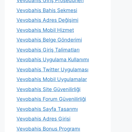
Vevobahis Giriş Prosedürleri
Vevobahis Bahis Sekmesi
Vevobahis Adres Değişimi
Vevobahis Mobil Hizmet
Vevobahis Belge Gönderimi
Vevobahis Giriş Talimatları
Vevobahis Uygulama Kullanımı
Vevobahis Twitter Uygulaması
Vevobahis Mobil Uygulamalar
Vevobahis Site Güvenilirliği
Vevobahis Forum Güvenilirliği
Vevobahis Sayfa Tasarımı
Vevobahis Adres Girişi
Vevobahis Bonus Programı