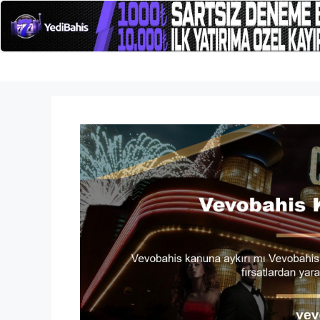
İçeriğe
atla