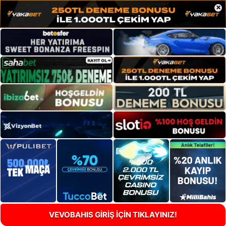
×
VEVOBAHIS GİRİŞ İÇİN TIKLAYINIZ!