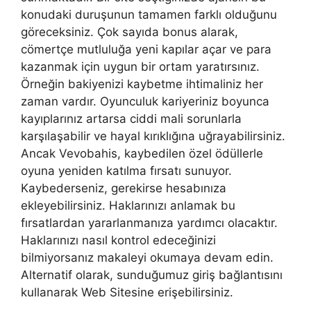
konudaki duruşunun tamamen farklı olduğunu
göreceksiniz. Çok sayıda bonus alarak,
cömertçe mutluluğa yeni kapılar açar ve para
kazanmak için uygun bir ortam yaratırsınız.
Örneğin bakiyenizi kaybetme ihtimaliniz her
zaman vardır. Oyunculuk kariyeriniz boyunca
kayıplarınız artarsa ​​ciddi mali sorunlarla
karşılaşabilir ve hayal kırıklığına uğrayabilirsiniz.
Ancak Vevobahis, kaybedilen özel ödüllerle
oyuna yeniden katılma fırsatı sunuyor.
Kaybederseniz, gerekirse hesabınıza
ekleyebilirsiniz. Haklarınızı anlamak bu
fırsatlardan yararlanmanıza yardımcı olacaktır.
Haklarınızı nasıl kontrol edeceğinizi
bilmiyorsanız makaleyi okumaya devam edin.
Alternatif olarak, sunduğumuz giriş bağlantısını
kullanarak Web Sitesine erişebilirsiniz.