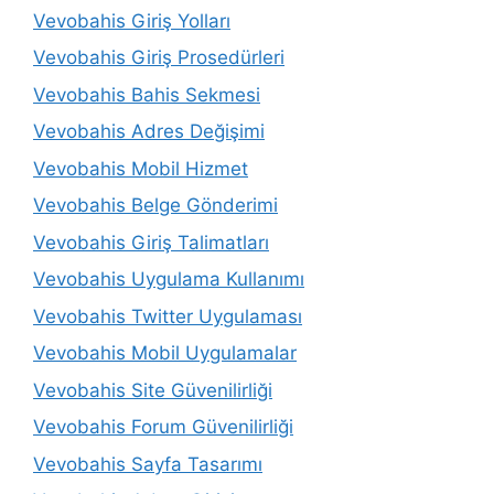
Vevobahis Giriş Yolları
Vevobahis Giriş Prosedürleri
Vevobahis Bahis Sekmesi
Vevobahis Adres Değişimi
Vevobahis Mobil Hizmet
Vevobahis Belge Gönderimi
Vevobahis Giriş Talimatları
Vevobahis Uygulama Kullanımı
Vevobahis Twitter Uygulaması
Vevobahis Mobil Uygulamalar
Vevobahis Site Güvenilirliği
Vevobahis Forum Güvenilirliği
Vevobahis Sayfa Tasarımı