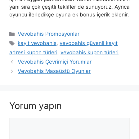
yanı sıra çok çeşitli teklifler de sunuyoruz. Ayrıca
oyuncu ilerledikçe oyuna ek bonus içerik eklenir.
Kategoriler
Vevobahis Promosyonlar
Etiketler
kayit vevobahis
,
vevobahis güvenli kayıt
adresi kupon türleri
,
vevobahis kupon türleri
Vevobahis Çevrimiçi Yorumlar
Vevobahis Masaüstü Oyunlar
Yorum yapın
Yorum