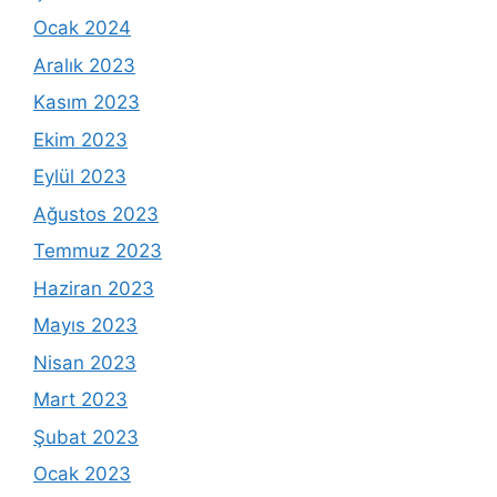
Ocak 2024
Aralık 2023
Kasım 2023
Ekim 2023
Eylül 2023
Ağustos 2023
Temmuz 2023
Haziran 2023
Mayıs 2023
Nisan 2023
Mart 2023
Şubat 2023
Ocak 2023