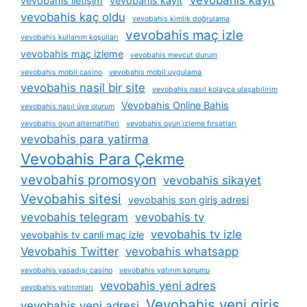
vevobahis i̇letişim
vevobahis kayit
vevobahis kaç oldu
vevobahis kimlik doğrulama
vevobahis maç izle
vevobahis kullanım koşulları
vevobahis maç izleme
vevobahis mevcut durum
vevobahis mobil casino
vevobahis mobil uygulama
vevobahis nasil bir site
vevobahis nasıl kolayca ulaşabilirim
Vevobahis Online Bahis
vevobahis nasıl üye olurum
vevobahis oyun alternatifleri
vevobahis oyun i̇zleme fırsatları
vevobahis para yatirma
Vevobahis Para Çekme
vevobahis promosyon
vevobahis sikayet
Vevobahis sitesi
vevobahis son giriş adresi
vevobahis telegram
vevobahis tv
vevobahis tv izle
vevobahis tv canli maç izle
Vevobahis Twitter
vevobahis whatsapp
vevobahis yasadışı casino
vevobahis yatırım konumu
vevobahis yeni adres
vevobahis yatırımları
Vevobahis yeni giriş
vevobahis yeni adresi