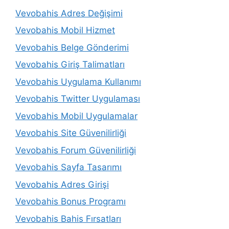
Vevobahis Adres Değişimi
Vevobahis Mobil Hizmet
Vevobahis Belge Gönderimi
Vevobahis Giriş Talimatları
Vevobahis Uygulama Kullanımı
Vevobahis Twitter Uygulaması
Vevobahis Mobil Uygulamalar
Vevobahis Site Güvenilirliği
Vevobahis Forum Güvenilirliği
Vevobahis Sayfa Tasarımı
Vevobahis Adres Girişi
Vevobahis Bonus Programı
Vevobahis Bahis Fırsatları