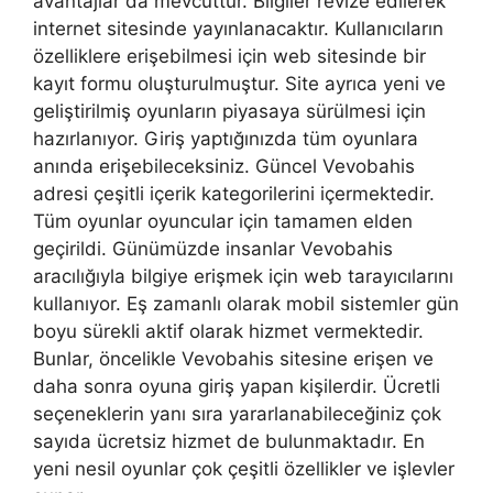
avantajlar da mevcuttur. Bilgiler revize edilerek
internet sitesinde yayınlanacaktır. Kullanıcıların
özelliklere erişebilmesi için web sitesinde bir
kayıt formu oluşturulmuştur. Site ayrıca yeni ve
geliştirilmiş oyunların piyasaya sürülmesi için
hazırlanıyor. Giriş yaptığınızda tüm oyunlara
anında erişebileceksiniz. Güncel Vevobahis
adresi çeşitli içerik kategorilerini içermektedir.
Tüm oyunlar oyuncular için tamamen elden
geçirildi. Günümüzde insanlar Vevobahis
aracılığıyla bilgiye erişmek için web tarayıcılarını
kullanıyor. Eş zamanlı olarak mobil sistemler gün
boyu sürekli aktif olarak hizmet vermektedir.
Bunlar, öncelikle Vevobahis sitesine erişen ve
daha sonra oyuna giriş yapan kişilerdir. Ücretli
seçeneklerin yanı sıra yararlanabileceğiniz çok
sayıda ücretsiz hizmet de bulunmaktadır. En
yeni nesil oyunlar çok çeşitli özellikler ve işlevler