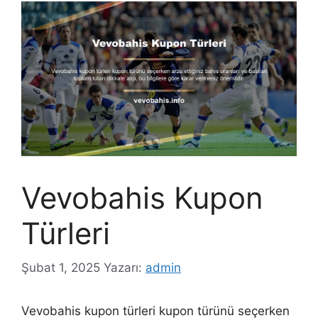
Vevobahis Kupon
Türleri
Şubat 1, 2025
Yazarı:
admin
Vevobahis kupon türleri kupon türünü seçerken