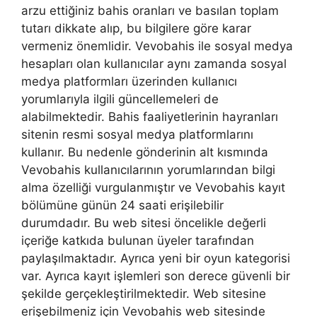
arzu ettiğiniz bahis oranları ve basılan toplam
tutarı dikkate alıp, bu bilgilere göre karar
vermeniz önemlidir. Vevobahis ile sosyal medya
hesapları olan kullanıcılar aynı zamanda sosyal
medya platformları üzerinden kullanıcı
yorumlarıyla ilgili güncellemeleri de
alabilmektedir. Bahis faaliyetlerinin hayranları
sitenin resmi sosyal medya platformlarını
kullanır. Bu nedenle gönderinin alt kısmında
Vevobahis kullanıcılarının yorumlarından bilgi
alma özelliği vurgulanmıştır ve Vevobahis kayıt
bölümüne günün 24 saati erişilebilir
durumdadır. Bu web sitesi öncelikle değerli
içeriğe katkıda bulunan üyeler tarafından
paylaşılmaktadır. Ayrıca yeni bir oyun kategorisi
var. Ayrıca kayıt işlemleri son derece güvenli bir
şekilde gerçekleştirilmektedir. Web sitesine
erişebilmeniz için Vevobahis web sitesinde