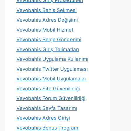
Vevobahis Giriş Prosedürleri
Vevobahis Bahis Sekmesi
Vevobahis Adres Değişimi
Vevobahis Mobil Hizmet
Vevobahis Belge Gönderimi
Vevobahis Giriş Talimatları
Vevobahis Uygulama Kullanımı
Vevobahis Twitter Uygulaması
Vevobahis Mobil Uygulamalar
Vevobahis Site Güvenilirliği
Vevobahis Forum Güvenilirliği
Vevobahis Sayfa Tasarımı
Vevobahis Adres Girişi
Vevobahis Bonus Programı