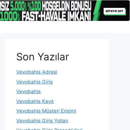
Son Yazılar
Vevobahis Adresi
Vevobahis Giriş
Vevobahis
Vevobahis Kayıt
Vevobahis Müşteri Erişimi
Vevobahis Giriş Yolları