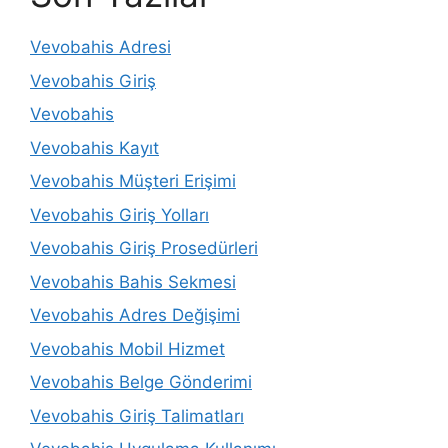
Vevobahis Adresi
Vevobahis Giriş
Vevobahis
Vevobahis Kayıt
Vevobahis Müşteri Erişimi
Vevobahis Giriş Yolları
Vevobahis Giriş Prosedürleri
Vevobahis Bahis Sekmesi
Vevobahis Adres Değişimi
Vevobahis Mobil Hizmet
Vevobahis Belge Gönderimi
Vevobahis Giriş Talimatları