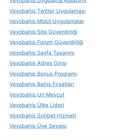
Vevobahis Uygulama Kullanımı
Vevobahis Twitter Uygulaması
Vevobahis Mobil Uygulamalar
Vevobahis Site Güvenilirliği
Vevobahis Forum Güvenilirliği
Vevobahis Sayfa Tasarımı
Vevobahis Adres Girişi
Vevobahis Bonus Programı
Vevobahis Bahis Fırsatları
Vevobahis Url Mevcut
Vevobahis Ülke Lideri
Vevobahis Sohbet Hizmeti
Vevobahis Üye Sevgisi