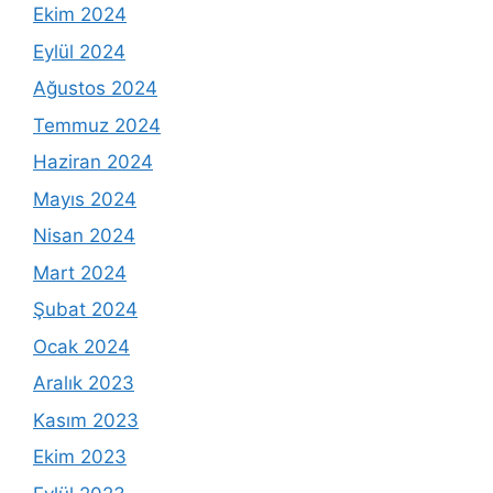
Ekim 2024
Eylül 2024
Ağustos 2024
Temmuz 2024
Haziran 2024
Mayıs 2024
Nisan 2024
Mart 2024
Şubat 2024
Ocak 2024
Aralık 2023
Kasım 2023
Ekim 2023