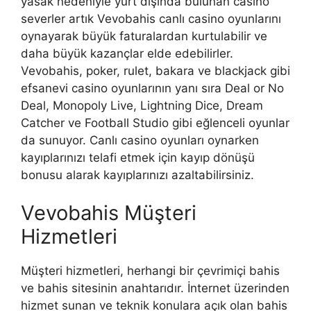
yasak nedeniyle yurt dışında bulunan casino
severler artık Vevobahis canlı casino oyunlarını
oynayarak büyük faturalardan kurtulabilir ve
daha büyük kazançlar elde edebilirler.
Vevobahis, poker, rulet, bakara ve blackjack gibi
efsanevi casino oyunlarının yanı sıra Deal or No
Deal, Monopoly Live, Lightning Dice, Dream
Catcher ve Football Studio gibi eğlenceli oyunlar
da sunuyor. Canlı casino oyunları oynarken
kayıplarınızı telafi etmek için kayıp dönüşü
bonusu alarak kayıplarınızı azaltabilirsiniz.
Vevobahis Müşteri
Hizmetleri
Müşteri hizmetleri, herhangi bir çevrimiçi bahis
ve bahis sitesinin anahtarıdır. İnternet üzerinden
hizmet sunan ve teknik konulara açık olan bahis