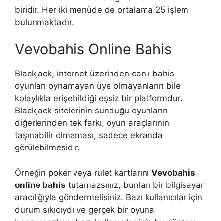
biridir. Her iki menüde de ortalama 25 işlem
bulunmaktadır.
Vevobahis Online Bahis
Blackjack, internet üzerinden canlı bahis
oyunları oynamayan üye olmayanların bile
kolaylıkla erişebildiği eşsiz bir platformdur.
Blackjack sitelerinin sunduğu oyunların
diğerlerinden tek farkı, oyun araçlarının
taşınabilir olmaması, sadece ekranda
görülebilmesidir.
Örneğin poker veya rulet kartlarını
Vevobahis
online bahis
tutamazsınız, bunları bir bilgisayar
aracılığıyla göndermelisiniz. Bazı kullanıcılar için
durum sıkıcıydı ve gerçek bir oyuna