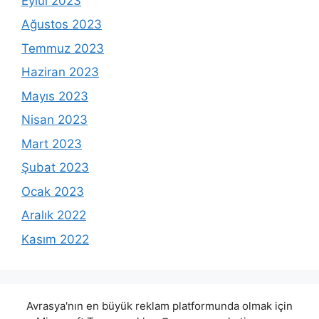
Eylül 2023
Ağustos 2023
Temmuz 2023
Haziran 2023
Mayıs 2023
Nisan 2023
Mart 2023
Şubat 2023
Ocak 2023
Aralık 2022
Kasım 2022
Avrasya'nın en büyük reklam platformunda olmak için