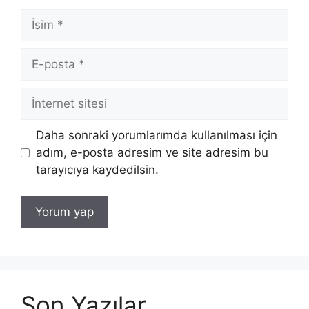
İsim
E-
posta
İnternet
sitesi
Daha sonraki yorumlarımda kullanılması için
adım, e-posta adresim ve site adresim bu
tarayıcıya kaydedilsin.
Son Yazılar