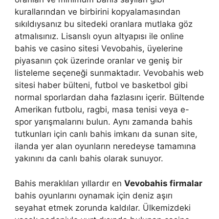
kurallarından ve birbirini kopyalamasından
sıkıldıysanız bu sitedeki oranlara mutlaka göz
atmalısınız. Lisanslı oyun altyapısı ile online
bahis ve casino sitesi Vevobahis, üyelerine
piyasanın çok üzerinde oranlar ve geniş bir
listeleme seçeneği sunmaktadır. Vevobahis web
sitesi haber bülteni, futbol ve basketbol gibi
normal sporlardan daha fazlasını içerir. Bültende
Amerikan futbolu, ragbi, masa tenisi veya e-
spor yarışmalarını bulun. Aynı zamanda bahis
tutkunları için canlı bahis imkanı da sunan site,
ilanda yer alan oyunların neredeyse tamamına
yakınını da canlı bahis olarak sunuyor.
Bahis meraklıları yıllardır en
Vevobahis firmalar
bahis oyunlarını oynamak için deniz aşırı
seyahat etmek zorunda kaldılar. Ülkemizdeki