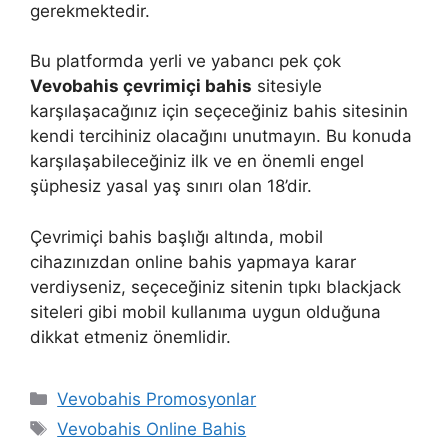
gerekmektedir.
Bu platformda yerli ve yabancı pek çok
Vevobahis çevrimiçi bahis
sitesiyle
karşılaşacağınız için seçeceğiniz bahis sitesinin
kendi tercihiniz olacağını unutmayın. Bu konuda
karşılaşabileceğiniz ilk ve en önemli engel
şüphesiz yasal yaş sınırı olan 18’dir.
Çevrimiçi bahis başlığı altında, mobil
cihazınızdan online bahis yapmaya karar
verdiyseniz, seçeceğiniz sitenin tıpkı blackjack
siteleri gibi mobil kullanıma uygun olduğuna
dikkat etmeniz önemlidir.
Kategoriler
Vevobahis Promosyonlar
Etiketler
Vevobahis Online Bahis