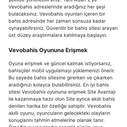
Vevobahis adreslerinde aradığınız her şeyi
bulacaksınız. Vevobahis oyunları içeren bir
bahis adresinde her zaman sonsuza kadar
oynayabilirsiniz. Güvenilir bir bahis sitesi arayan
üst düzey araştırmalara katılmaya başlayın.
Vevobahis Oyununa Erişmek
Oyuna erişmek ve güncel kalmak istiyorsanız,
bahisçiler mobil uygulamayı yüklemenizi önerir.
Bu sayede bahis sitesine girerken ve çıkarken
aradığınızı kolayca bulabilirsiniz. En iyi bahis
sitesi
Vevobahis oyununa erişmek
Site Avantajı
ile kazanmaya hazır olun Site ayrıca akıllı bahis
denilen harika bir özelliğe sahiptir. Vevobahis
akıllı oyunu, oyuncuların gelecekteki olayların
sonuçlarını tahmin etmelerine olanak tanır.