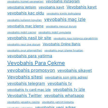
vevobahis instagram
vevobahis hizmet seçenekleri
Vevobahis kayıt
vevobahis i̇letişim
vevobahis kayit
vevobahis kaç oldu
vevobahis kimlik doğrulama
vevobahis maç izle
vevobahis kullanım koşulları
vevobahis maç izleme
vevobahis mevcut durum
vevobahis mobil casino
vevobahis mobil uygulama
vevobahis nasil bir site
vevobahis nasıl kolayca ulaşabilirim
Vevobahis Online Bahis
vevobahis nasıl üye olurum
vevobahis oyun alternatifleri
vevobahis oyun i̇zleme fırsatları
vevobahis para yatirma
Vevobahis Para Çekme
vevobahis promosyon
vevobahis sikayet
Vevobahis sitesi
vevobahis son giriş adresi
vevobahis telegram
vevobahis tv
vevobahis tv izle
vevobahis tv canli maç izle
Vevobahis Twitter
vevobahis whatsapp
vevobahis yasadışı casino
vevobahis yatırım konumu
vevobahis yeni adres