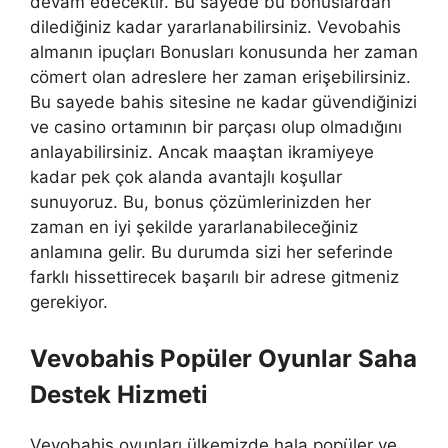
devam edecektir. Bu sayede bu bonuslardan
dilediğiniz kadar yararlanabilirsiniz. Vevobahis
almanın ipuçları Bonusları konusunda her zaman
cömert olan adreslere her zaman erişebilirsiniz.
Bu sayede bahis sitesine ne kadar güvendiğinizi
ve casino ortamının bir parçası olup olmadığını
anlayabilirsiniz. Ancak maaştan ikramiyeye
kadar pek çok alanda avantajlı koşullar
sunuyoruz. Bu, bonus çözümlerinizden her
zaman en iyi şekilde yararlanabileceğiniz
anlamına gelir. Bu durumda sizi her seferinde
farklı hissettirecek başarılı bir adrese gitmeniz
gerekiyor.
Vevobahis Popüler Oyunlar Saha
Destek Hizmeti
Vevobahis oyunları ülkemizde hala popüler ve