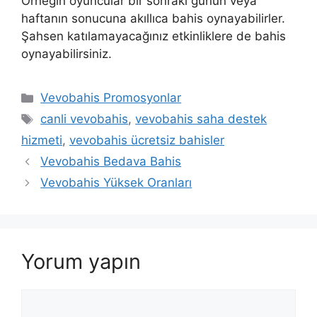
Örneğin oyuncular bir sonraki günün veya
haftanın sonucuna akıllıca bahis oynayabilirler.
Şahsen katılamayacağınız etkinliklere de bahis
oynayabilirsiniz.
Kategoriler
Vevobahis Promosyonlar
Etiketler
canli vevobahis
,
vevobahis saha destek
hizmeti
,
vevobahis ücretsiz bahisler
Vevobahis Bedava Bahis
Vevobahis Yüksek Oranları
Yorum yapın
Yorum