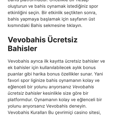
oluşturun ve bahis oynamak istediğiniz spor
etkinliğini seçin. Bir etkinlik seçtikten sonra,
bahis yapmaya başlamak için sayfanın üst
kısmındaki Bahis sekmesine tıklayın.
Vevobahis Ücretsiz
Bahisler
Vevobahis ayrıca ilk kayıtta ücretsiz bahisler ve
ek bahisler için kullanılabilecek aylık bonus
puanlar gibi harika bonus özellikler sunar. Yani
favori spor liginize bahis oynamanın kolay ve
eğlenceli bir yolunu arıyorsanız
Vevobahis
ücretsiz bahisler
kesinlikle size göre bir
platformdur. Oynamanın kolay ve eğlenceli bir
yolunu arıyorsanız Vevobahis deneyin.
Vevobahis Kuralları Bu çevrimiçi casino sitesi,