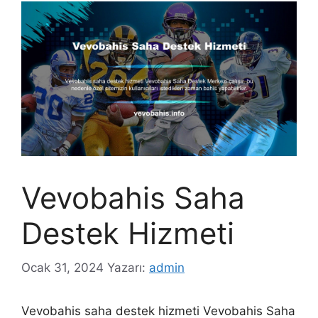
Vevobahis Saha
Destek Hizmeti
Ocak 31, 2024
Yazarı:
admin
Vevobahis saha destek hizmeti Vevobahis Saha