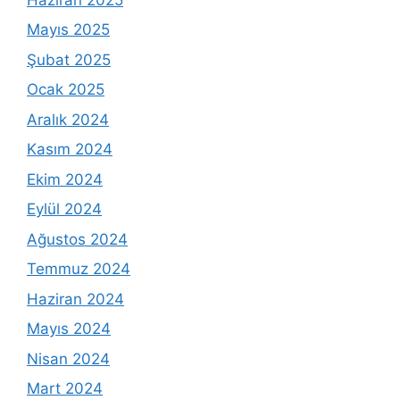
Mayıs 2025
Şubat 2025
Ocak 2025
Aralık 2024
Kasım 2024
Ekim 2024
Eylül 2024
Ağustos 2024
Temmuz 2024
Haziran 2024
Mayıs 2024
Nisan 2024
Mart 2024