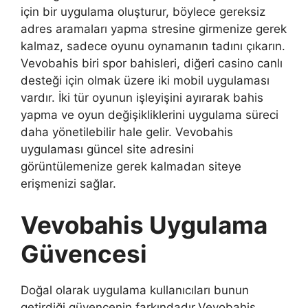
için bir uygulama oluşturur, böylece gereksiz
adres aramaları yapma stresine girmenize gerek
kalmaz, sadece oyunu oynamanın tadını çıkarın.
Vevobahis biri spor bahisleri, diğeri casino canlı
desteği için olmak üzere iki mobil uygulaması
vardır. İki tür oyunun işleyişini ayırarak bahis
yapma ve oyun değişikliklerini uygulama süreci
daha yönetilebilir hale gelir. Vevobahis
uygulaması güncel site adresini
görüntülemenize gerek kalmadan siteye
erişmenizi sağlar.
Vevobahis Uygulama
Güvencesi
Doğal olarak uygulama kullanıcıları bunun
getirdiği güvencenin farkındadır.Vevobahis