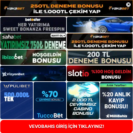
×
VEVOBAHIS GİRİŞ İÇİN TIKLAYINIZ!