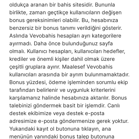
oldukça aranan bir bahis sitesidir. Bununla
birlikte, zaman geçtikçe kullanıcıların değişen
bonus gereksinimleri olabilir. Bu, hesabınıza
benzersiz bir bonus tanımı verildiğini gösterir.
Aslında Vevobahis hesapları ayrı kategorilere
ayırmadı. Daha önce bulunduğunuz sayfa
olmalı. Kullanıcı hesapları, kullanıcıları hedefler,
krediler ve önemli kişiler dahil olmak üzere
çeşitli gruplara ayırır. Maalesef Vevobahis
kullanıcıları arasında bir ayrım bulunmamaktadır.
Bonus yüzdesi, ödeme işleminden sorumlu ekip
tarafından belirlenir ve uygunluk kriterlerini
karşılamanız halinde hesabınıza aktarılır. Bonus
talebinizi göndermek basit bir işlemdir. Canlı
destek ekibimize veya destek e-posta
adresimize e-posta göndermenize gerek yoktur.
Yukarıdaki kayıt ol butonuna tıklayın, ana
menünün yanındaki bonus talep butonuna