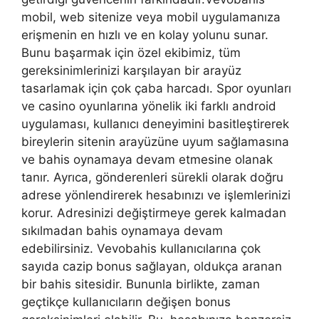
mobil, web sitenize veya mobil uygulamanıza
erişmenin en hızlı ve en kolay yolunu sunar.
Bunu başarmak için özel ekibimiz, tüm
gereksinimlerinizi karşılayan bir arayüz
tasarlamak için çok çaba harcadı. Spor oyunları
ve casino oyunlarına yönelik iki farklı android
uygulaması, kullanıcı deneyimini basitleştirerek
bireylerin sitenin arayüzüne uyum sağlamasına
ve bahis oynamaya devam etmesine olanak
tanır. Ayrıca, gönderenleri sürekli olarak doğru
adrese yönlendirerek hesabınızı ve işlemlerinizi
korur. Adresinizi değiştirmeye gerek kalmadan
sıkılmadan bahis oynamaya devam
edebilirsiniz. Vevobahis kullanıcılarına çok
sayıda cazip bonus sağlayan, oldukça aranan
bir bahis sitesidir. Bununla birlikte, zaman
geçtikçe kullanıcıların değişen bonus