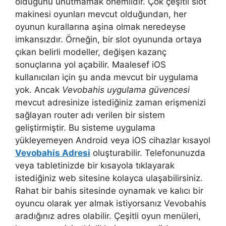
olduğunu unutmamak önemlidir. Çok çeşitli slot
makinesi oyunları mevcut olduğundan, her
oyunun kurallarına aşina olmak neredeyse
imkansızdır. Örneğin, bir slot oyununda ortaya
çıkan belirli modeller, değişen kazanç
sonuçlarına yol açabilir. Maalesef iOS
kullanıcıları için şu anda mevcut bir uygulama
yok. Ancak
Vevobahis uygulama güvencesi
mevcut adresinize istediğiniz zaman erişmenizi
sağlayan router adı verilen bir sistem
geliştirmiştir. Bu sisteme uygulama
yükleyemeyen Android veya iOS cihazlar kısayol
Vevobahis Adresi
oluşturabilir. Telefonunuzda
veya tabletinizde bir kısayola tıklayarak
istediğiniz web sitesine kolayca ulaşabilirsiniz.
Rahat bir bahis sitesinde oynamak ve kalıcı bir
oyuncu olarak yer almak istiyorsanız Vevobahis
aradığınız adres olabilir. Çeşitli oyun menüleri,