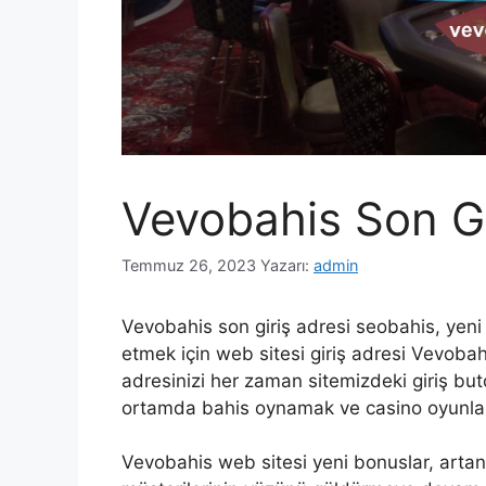
Vevobahis Son Gi
Temmuz 26, 2023
Yazarı:
admin
Vevobahis son giriş adresi seobahis, yen
etmek için web sitesi giriş adresi Vevobah
adresinizi her zaman sitemizdeki giriş buto
ortamda bahis oynamak ve casino oyunları
Vevobahis web sitesi yeni bonuslar, artan