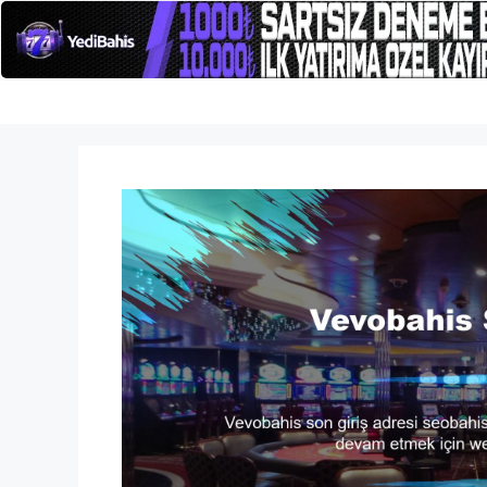
İçeriğe
atla