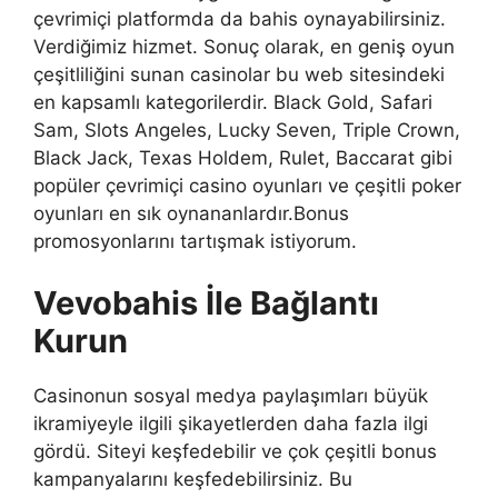
çevrimiçi platformda da bahis oynayabilirsiniz.
Verdiğimiz hizmet. Sonuç olarak, en geniş oyun
çeşitliliğini sunan casinolar bu web sitesindeki
en kapsamlı kategorilerdir. Black Gold, Safari
Sam, Slots Angeles, Lucky Seven, Triple Crown,
Black Jack, Texas Holdem, Rulet, Baccarat gibi
popüler çevrimiçi casino oyunları ve çeşitli poker
oyunları en sık oynananlardır.Bonus
promosyonlarını tartışmak istiyorum.
Vevobahis İle Bağlantı
Kurun
Casinonun sosyal medya paylaşımları büyük
ikramiyeyle ilgili şikayetlerden daha fazla ilgi
gördü. Siteyi keşfedebilir ve çok çeşitli bonus
kampanyalarını keşfedebilirsiniz. Bu