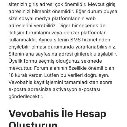
sitenizin giriş adresi çok önemlidir. Mevcut giriş
adresinizi bilmeniz önemlidir. Eğer durum buysa
size sosyal medya platformlarının web
adreslerini verebiliriz. Diğer bir seçenek de
iletişim forumlarını veya benzer platformları
kullanmaktır. Ayrıca sitenin SMS hizmetinden
erişilebilir olması durumunda yararlanabilirsiniz.
Sitenin ana sayfasına adresi girilerek ulaşılabilir.
Üyelik formu seçmiş olduğunuz sekmede
mevcuttur. Forum alanının özellikle önemli olan
18 kuralı vardır. Lütfen bu verileri doğrulayın.
Vevobahis kayıt işlemini tamamladıktan sonra
e-posta adresinize aktivasyon e-postası
gönderilecektir.
Vevobahis İle Hesap
Oluşturun