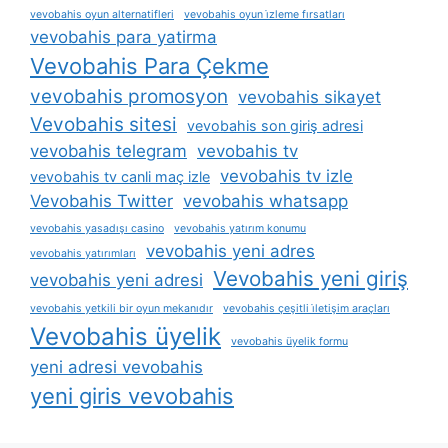
vevobahis oyun alternatifleri
vevobahis oyun i̇zleme fırsatları
vevobahis para yatirma
Vevobahis Para Çekme
vevobahis promosyon
vevobahis sikayet
Vevobahis sitesi
vevobahis son giriş adresi
vevobahis telegram
vevobahis tv
vevobahis tv izle
vevobahis tv canli maç izle
Vevobahis Twitter
vevobahis whatsapp
vevobahis yasadışı casino
vevobahis yatırım konumu
vevobahis yeni adres
vevobahis yatırımları
Vevobahis yeni giriş
vevobahis yeni adresi
vevobahis yetkili bir oyun mekanıdır
vevobahis çeşitli i̇letişim araçları
Vevobahis üyelik
vevobahis üyelik formu
yeni adresi vevobahis
yeni giris vevobahis