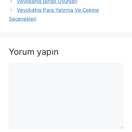
Vevobahis Bingo Oyunları
Vevobahis Para Yatırma Ve Çekme
Seçenekleri
Yorum yapın
Yorum