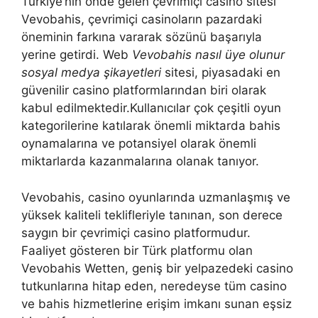
Türkiye’nin önde gelen çevrimiçi casino sitesi
Vevobahis, çevrimiçi casinoların pazardaki
öneminin farkına vararak sözünü başarıyla
yerine getirdi. Web
Vevobahis nasıl üye olunur
sosyal medya şikayetleri
sitesi, piyasadaki en
güvenilir casino platformlarından biri olarak
kabul edilmektedir.Kullanıcılar çok çeşitli oyun
kategorilerine katılarak önemli miktarda bahis
oynamalarına ve potansiyel olarak önemli
miktarlarda kazanmalarına olanak tanıyor.
Vevobahis, casino oyunlarında uzmanlaşmış ve
yüksek kaliteli teklifleriyle tanınan, son derece
saygın bir çevrimiçi casino platformudur.
Faaliyet gösteren bir Türk platformu olan
Vevobahis Wetten, geniş bir yelpazedeki casino
tutkunlarına hitap eden, neredeyse tüm casino
ve bahis hizmetlerine erişim imkanı sunan eşsiz