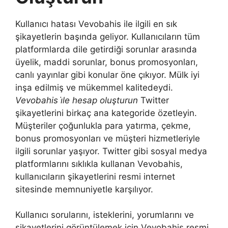
Kullanıcı hatası Vevobahis ile ilgili en sık
şikayetlerin başında geliyor. Kullanıcıların tüm
platformlarda dile getirdiği sorunlar arasında
üyelik, maddi sorunlar, bonus promosyonları,
canlı yayınlar gibi konular öne çıkıyor. Mülk iyi
inşa edilmiş ve mükemmel kalitedeydi.
Vevobahis i̇le hesap oluşturun
Twitter
şikayetlerini birkaç ana kategoride özetleyin.
Müşteriler çoğunlukla para yatırma, çekme,
bonus promosyonları ve müşteri hizmetleriyle
ilgili sorunlar yaşıyor. Twitter gibi sosyal medya
platformlarını sıklıkla kullanan Vevobahis,
kullanıcıların şikayetlerini resmi internet
sitesinde memnuniyetle karşılıyor.
Kullanıcı sorularını, isteklerini, yorumlarını ve
şikayetlerini görüntülemek için Vevobahis resmi