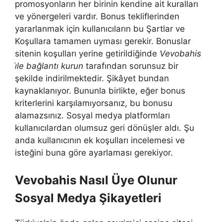
promosyonların her birinin kendine ait kuralları
ve yönergeleri vardır. Bonus tekliflerinden
yararlanmak için kullanıcıların bu Şartlar ve
Koşullara tamamen uyması gerekir. Bonuslar
sitenin koşulları yerine getirildiğinde
Vevobahis
i̇le bağlantı kurun
tarafından sorunsuz bir
şekilde indirilmektedir. Şikâyet bundan
kaynaklanıyor. Bununla birlikte, eğer bonus
kriterlerini karşılamıyorsanız, bu bonusu
alamazsınız. Sosyal medya platformları
kullanıcılardan olumsuz geri dönüşler aldı. Şu
anda kullanıcının ek koşulları incelemesi ve
isteğini buna göre ayarlaması gerekiyor.
Vevobahis Nasıl Üye Olunur
Sosyal Medya Şikayetleri