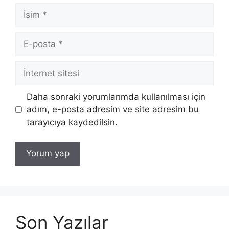
İsim
E-
posta
İnternet
sitesi
Daha sonraki yorumlarımda kullanılması için
adım, e-posta adresim ve site adresim bu
tarayıcıya kaydedilsin.
Son Yazılar