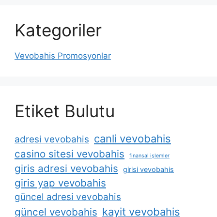
Kategoriler
Vevobahis Promosyonlar
Etiket Bulutu
canli vevobahis
adresi vevobahis
casino sitesi vevobahis
finansal işlemler
giris adresi vevobahis
girisi vevobahis
giris yap vevobahis
güncel adresi vevobahis
kayit vevobahis
güncel vevobahis