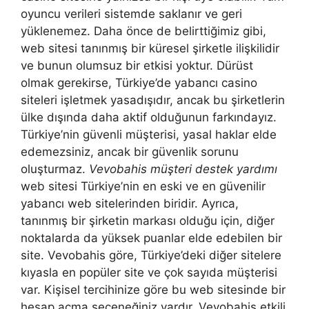
oyuncu verileri sistemde saklanır ve geri
yüklenemez. Daha önce de belirttiğimiz gibi,
web sitesi tanınmış bir küresel şirketle ilişkilidir
ve bunun olumsuz bir etkisi yoktur. Dürüst
olmak gerekirse, Türkiye’de yabancı casino
siteleri işletmek yasadışıdır, ancak bu şirketlerin
ülke dışında daha aktif olduğunun farkındayız.
Türkiye’nin güvenli müşterisi, yasal haklar elde
edemezsiniz, ancak bir güvenlik sorunu
oluşturmaz.
Vevobahis müşteri destek yardımı
web sitesi Türkiye’nin en eski ve en güvenilir
yabancı web sitelerinden biridir. Ayrıca,
tanınmış bir şirketin markası olduğu için, diğer
noktalarda da yüksek puanlar elde edebilen bir
site. Vevobahis göre, Türkiye’deki diğer sitelere
kıyasla en popüler site ve çok sayıda müşterisi
var. Kişisel tercihinize göre bu web sitesinde bir
hesap açma seçeneğiniz vardır. Vevobahis etkili