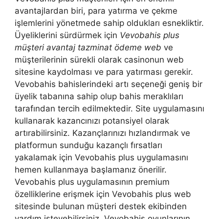
avantajlardan biri, para yatırma ve çekme
işlemlerini yönetmede sahip oldukları esnekliktir.
Üyeliklerini sürdürmek için
Vevobahis plus
müşteri avantaj tazminat ödeme web
ve
müşterilerinin sürekli olarak casinonun web
sitesine kaydolması ve para yatırması gerekir.
Vevobahis bahislerindeki artı seçeneği geniş bir
üyelik tabanına sahip olup bahis meraklıları
tarafından tercih edilmektedir. Site uygulamasını
kullanarak kazancınızı potansiyel olarak
artırabilirsiniz. Kazançlarınızı hızlandırmak ve
platformun sunduğu kazançlı fırsatları
yakalamak için Vevobahis plus uygulamasını
hemen kullanmaya başlamanız önerilir.
Vevobahis plus uygulamasının premium
özelliklerine erişmek için Vevobahis plus web
sitesinde bulunan müşteri destek ekibinden
yardım isteyebilirsiniz. Vevobahis oyunlarının