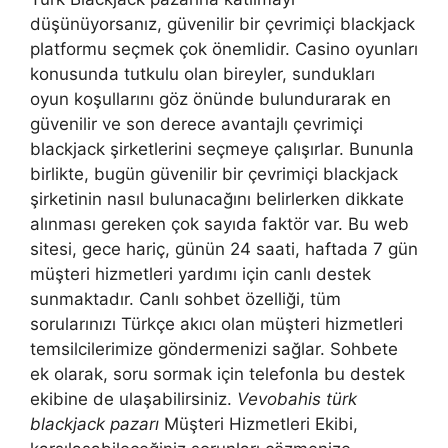
düşünüyorsanız, güvenilir bir çevrimiçi blackjack
platformu seçmek çok önemlidir. Casino oyunları
konusunda tutkulu olan bireyler, sundukları
oyun koşullarını göz önünde bulundurarak en
güvenilir ve son derece avantajlı çevrimiçi
blackjack şirketlerini seçmeye çalışırlar. Bununla
birlikte, bugün güvenilir bir çevrimiçi blackjack
şirketinin nasıl bulunacağını belirlerken dikkate
alınması gereken çok sayıda faktör var. Bu web
sitesi, gece hariç, günün 24 saati, haftada 7 gün
müşteri hizmetleri yardımı için canlı destek
sunmaktadır. Canlı sohbet özelliği, tüm
sorularınızı Türkçe akıcı olan müşteri hizmetleri
temsilcilerimize göndermenizi sağlar. Sohbete
ek olarak, soru sormak için telefonla bu destek
ekibine de ulaşabilirsiniz.
Vevobahis türk
blackjack pazarı
Müşteri Hizmetleri Ekibi,