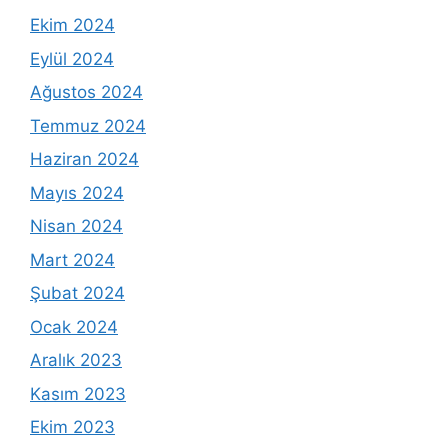
Ekim 2024
Eylül 2024
Ağustos 2024
Temmuz 2024
Haziran 2024
Mayıs 2024
Nisan 2024
Mart 2024
Şubat 2024
Ocak 2024
Aralık 2023
Kasım 2023
Ekim 2023