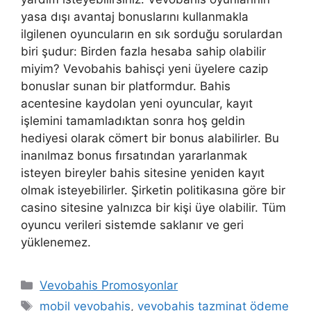
yasa dışı avantaj bonuslarını kullanmakla
ilgilenen oyuncuların en sık sorduğu sorulardan
biri şudur: Birden fazla hesaba sahip olabilir
miyim? Vevobahis bahisçi yeni üyelere cazip
bonuslar sunan bir platformdur. Bahis
acentesine kaydolan yeni oyuncular, kayıt
işlemini tamamladıktan sonra hoş geldin
hediyesi olarak cömert bir bonus alabilirler. Bu
inanılmaz bonus fırsatından yararlanmak
isteyen bireyler bahis sitesine yeniden kayıt
olmak isteyebilirler. Şirketin politikasına göre bir
casino sitesine yalnızca bir kişi üye olabilir. Tüm
oyuncu verileri sistemde saklanır ve geri
yüklenemez.
Kategoriler
Vevobahis Promosyonlar
Etiketler
mobil vevobahis
,
vevobahis tazminat ödeme