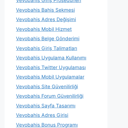
Vevobahis Giriş Prosedürleri
Vevobahis Bahis Sekmesi
Vevobahis Adres Değişimi
Vevobahis Mobil Hizmet
Vevobahis Belge Gönderimi
Vevobahis Giriş Talimatları
Vevobahis Uygulama Kullanımı
Vevobahis Twitter Uygulaması
Vevobahis Mobil Uygulamalar
Vevobahis Site Güvenilirliği
Vevobahis Forum Güvenilirliği
Vevobahis Sayfa Tasarımı
Vevobahis Adres Girişi
Vevobahis Bonus Programı