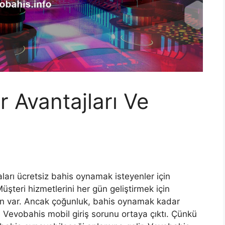
 Avantajları Ve
ları ücretsiz bahis oynamak isteyenler için
üşteri hizmetlerini her gün geliştirmek için
n var. Ancak çoğunluk, bahis oynamak kadar
 Vevobahis mobil giriş sorunu ortaya çıktı. Çünkü