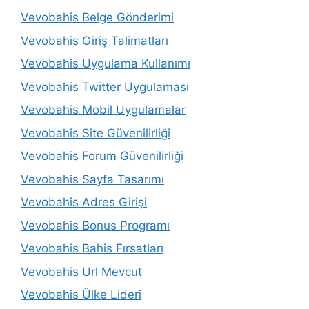
Vevobahis Belge Gönderimi
Vevobahis Giriş Talimatları
Vevobahis Uygulama Kullanımı
Vevobahis Twitter Uygulaması
Vevobahis Mobil Uygulamalar
Vevobahis Site Güvenilirliği
Vevobahis Forum Güvenilirliği
Vevobahis Sayfa Tasarımı
Vevobahis Adres Girişi
Vevobahis Bonus Programı
Vevobahis Bahis Fırsatları
Vevobahis Url Mevcut
Vevobahis Ülke Lideri