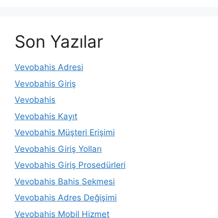
Son Yazılar
Vevobahis Adresi
Vevobahis Giriş
Vevobahis
Vevobahis Kayıt
Vevobahis Müşteri Erişimi
Vevobahis Giriş Yolları
Vevobahis Giriş Prosedürleri
Vevobahis Bahis Sekmesi
Vevobahis Adres Değişimi
Vevobahis Mobil Hizmet