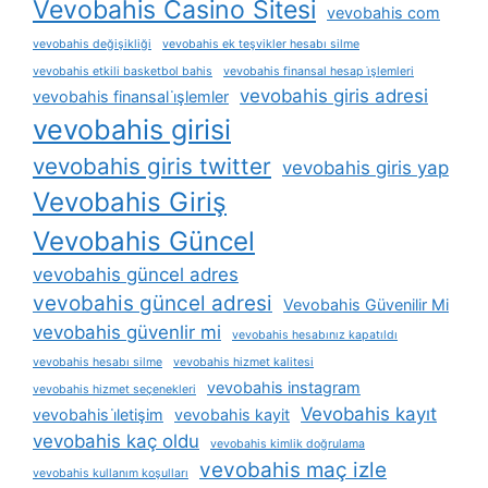
Vevobahis Casino Sitesi
vevobahis com
vevobahis değişikliği
vevobahis ek teşvikler hesabı silme
vevobahis etkili basketbol bahis
vevobahis finansal hesap i̇şlemleri
vevobahis giris adresi
vevobahis finansal i̇şlemler
vevobahis girisi
vevobahis giris twitter
vevobahis giris yap
Vevobahis Giriş
Vevobahis Güncel
vevobahis güncel adres
vevobahis güncel adresi
Vevobahis Güvenilir Mi
vevobahis güvenlir mi
vevobahis hesabınız kapatıldı
vevobahis hesabı silme
vevobahis hizmet kalitesi
vevobahis instagram
vevobahis hizmet seçenekleri
Vevobahis kayıt
vevobahis i̇letişim
vevobahis kayit
vevobahis kaç oldu
vevobahis kimlik doğrulama
vevobahis maç izle
vevobahis kullanım koşulları