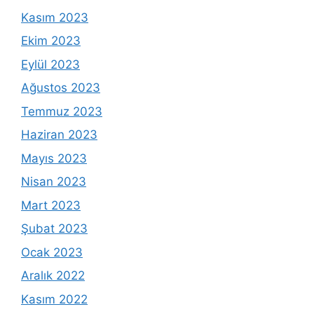
Kasım 2023
Ekim 2023
Eylül 2023
Ağustos 2023
Temmuz 2023
Haziran 2023
Mayıs 2023
Nisan 2023
Mart 2023
Şubat 2023
Ocak 2023
Aralık 2022
Kasım 2022