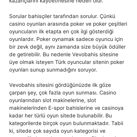
kazançlarını kaybetmesine neden olur.
Sorular bahisçiler tarafından sorulur. Çünkü
casino oyunları arasında poker ve poker çeşitleri
oyuncuların ilk etapta en çok ilgi gösterdiği
oyunlardır. Poker oynamak sadece oyuncu için
bir zevk değil, aynı zamanda size büyük ödüller
de getirebilir. Bu nedenle Vevobahis sitesine
üye olmak isteyen Türk oyuncular sitenin poker
oyunları sunup sunmadığını soruyor.
Vevobahis sitesini gördüğünüzde ilk göze
çarpan şey, çok fazla oyun sunması. Casino
oyunlarından slot makinelerine, slot
makinelerinden E-spor bahislerine ve casinoya
kadar her türlü oyun sitede bulunabilir. Bu
kategorilerde birçok oyun bulunmaktadır. Tabii
ki, sitede çok sayıda oyun kategorisi ve