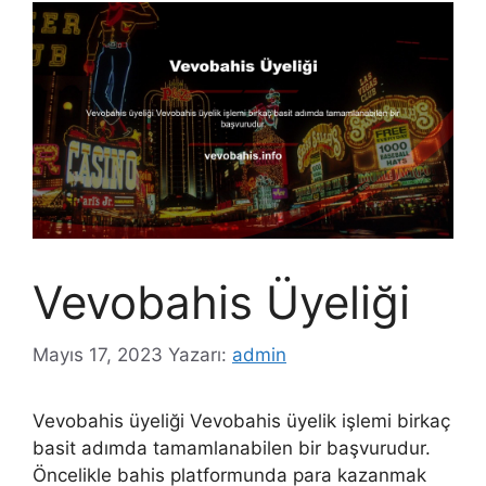
Vevobahis Üyeliği
Mayıs 17, 2023
Yazarı:
admin
Vevobahis üyeliği Vevobahis üyelik işlemi birkaç
basit adımda tamamlanabilen bir başvurudur.
Öncelikle bahis platformunda para kazanmak