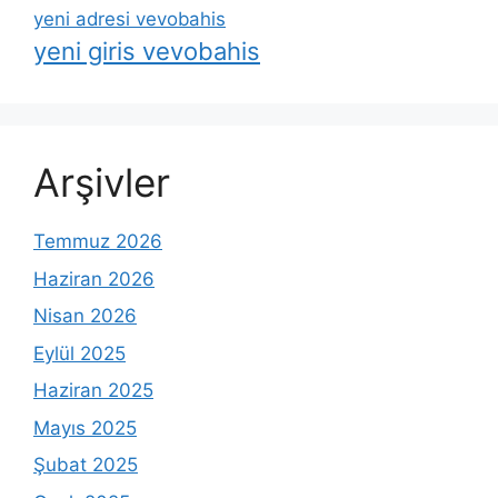
yeni adresi vevobahis
yeni giris vevobahis
Arşivler
Temmuz 2026
Haziran 2026
Nisan 2026
Eylül 2025
Haziran 2025
Mayıs 2025
Şubat 2025