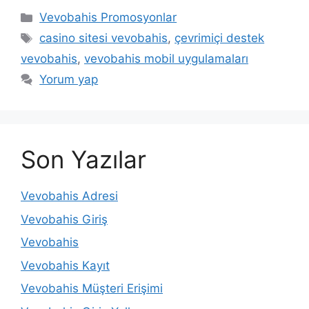
Kategoriler
Vevobahis Promosyonlar
Etiketler
casino sitesi vevobahis
,
çevrimiçi destek
vevobahis
,
vevobahis mobil uygulamaları
Yorum yap
Son Yazılar
Vevobahis Adresi
Vevobahis Giriş
Vevobahis
Vevobahis Kayıt
Vevobahis Müşteri Erişimi