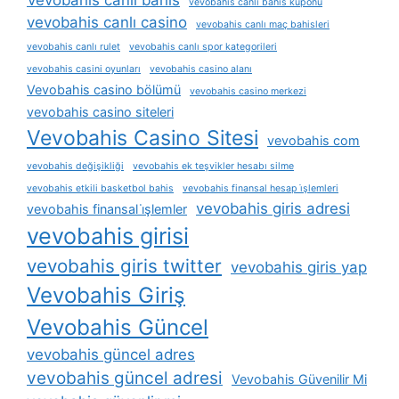
Vevobahis canlı bahis
vevobahis canlı bahis kuponu
vevobahis canlı casino
vevobahis canlı maç bahisleri
vevobahis canlı rulet
vevobahis canlı spor kategorileri
vevobahis casini oyunları
vevobahis casino alanı
Vevobahis casino bölümü
vevobahis casino merkezi
vevobahis casino siteleri
Vevobahis Casino Sitesi
vevobahis com
vevobahis değişikliği
vevobahis ek teşvikler hesabı silme
vevobahis etkili basketbol bahis
vevobahis finansal hesap i̇şlemleri
vevobahis giris adresi
vevobahis finansal i̇şlemler
vevobahis girisi
vevobahis giris twitter
vevobahis giris yap
Vevobahis Giriş
Vevobahis Güncel
vevobahis güncel adres
vevobahis güncel adresi
Vevobahis Güvenilir Mi