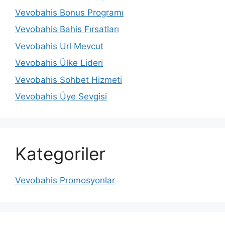
Vevobahis Bonus Programı
Vevobahis Bahis Fırsatları
Vevobahis Url Mevcut
Vevobahis Ülke Lideri
Vevobahis Sohbet Hizmeti
Vevobahis Üye Sevgisi
Kategoriler
Vevobahis Promosyonlar