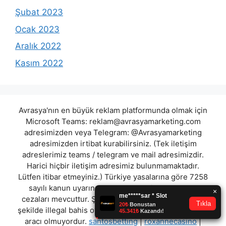
Şubat 2023
Ocak 2023
Aralık 2022
Kasım 2022
Avrasya'nın en büyük reklam platformunda olmak için
Microsoft Teams:
reklam@avrasyamarketing.com
adresimizden veya Telegram: @Avrasyamarketing
adresimizden irtibat kurabilirsiniz. (Tek iletişim
adreslerimiz teams / telegram ve mail adresimizdir.
Harici hiçbir iletişim adresimiz bulunmamaktadır.
Lütfen itibar etmeyiniz.) Türkiye yasalarına göre 7258
sayılı kanun uyarınca yasa dışı bahis oynamanın
cezaları mevcuttur. Şu an bulunduğunuz site hiç bir
şekilde illegal bahis oyunları oynatmıyor ve oynamaya
aracı olmuyordur.
santosbetting
|
roxannecasino
|