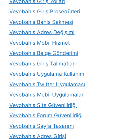
Vevobahis Giriş Yolları
Vevobahis Giriş Prosedürleri
Vevobahis Bahis Sekmesi
Vevobahis Adres Değişimi
Vevobahis Mobil Hizmet
Vevobahis Belge Gönderimi
Vevobahis Giriş Talimatları
Vevobahis Uygulama Kullanımı
Vevobahis Twitter Uygulaması
Vevobahis Mobil Uygulamalar
Vevobahis Site Güvenilirliği
Vevobahis Forum Güvenilirliği
Vevobahis Sayfa Tasarımı
Vevobahis Adres Girişi