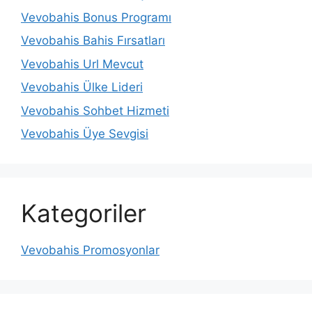
Vevobahis Bonus Programı
Vevobahis Bahis Fırsatları
Vevobahis Url Mevcut
Vevobahis Ülke Lideri
Vevobahis Sohbet Hizmeti
Vevobahis Üye Sevgisi
Kategoriler
Vevobahis Promosyonlar