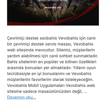
Çevrimiçi destek seobahis Vevobahis için canlı
bir çevrimiçi destek servis masası, Vevobahis
web sitesinde mevcuttur. Sitemiz, müşterilerin
yardım alabilmesi için canlı sohbet sunmaktadır.
Bahis sitelerinin en popüler ve bilinen özellikleri
arasında bonusları yer almaktadır. Yılların oyun
tecrübesiyle en iyi bonuslarımı ve Vevobahis
müşterilerini favorilerim olarak listeleyeceğim.
Vevobahis Mobil Uygulamaları Vevobahis web
sitesine sadece masaüstünüzden değil, …
Devamını oku…