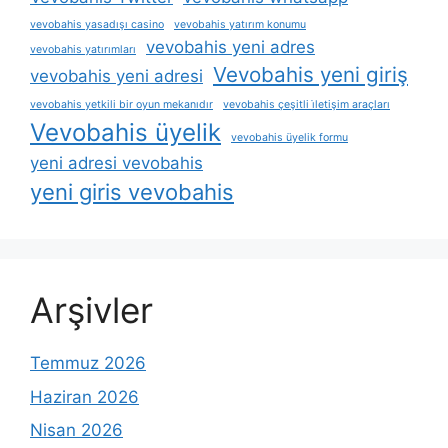
vevobahis yasadışı casino
vevobahis yatırım konumu
vevobahis yeni adres
vevobahis yatırımları
Vevobahis yeni giriş
vevobahis yeni adresi
vevobahis yetkili bir oyun mekanıdır
vevobahis çeşitli i̇letişim araçları
Vevobahis üyelik
vevobahis üyelik formu
yeni adresi vevobahis
yeni giris vevobahis
Arşivler
Temmuz 2026
Haziran 2026
Nisan 2026