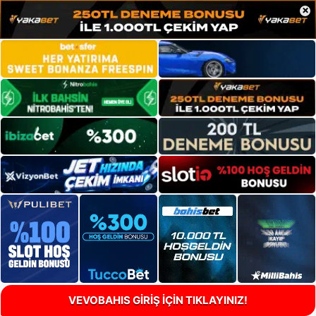
×
VEVOBAHIS GİRİŞ İÇİN TIKLAYINIZ!