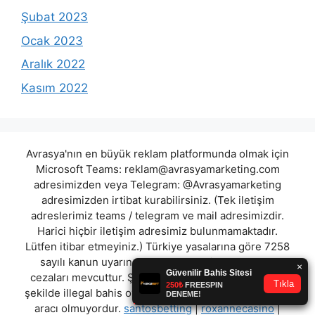
Şubat 2023
Ocak 2023
Aralık 2022
Kasım 2022
Avrasya'nın en büyük reklam platformunda olmak için
Microsoft Teams:
reklam@avrasyamarketing.com
adresimizden veya Telegram: @Avrasyamarketing
adresimizden irtibat kurabilirsiniz. (Tek iletişim
adreslerimiz teams / telegram ve mail adresimizdir.
Harici hiçbir iletişim adresimiz bulunmamaktadır.
Lütfen itibar etmeyiniz.) Türkiye yasalarına göre 7258
sayılı kanun uyarınca yasa dışı bahis oynamanın
cezaları mevcuttur. Şu an bulunduğunuz site hiç bir
şekilde illegal bahis oyunları oynatmıyor ve oynamaya
aracı olmuyordur.
santosbetting
|
roxannecasino
|