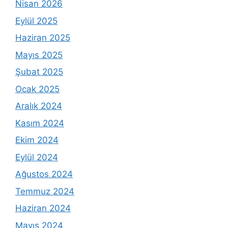
Nisan 2026
Eylül 2025
Haziran 2025
Mayıs 2025
Şubat 2025
Ocak 2025
Aralık 2024
Kasım 2024
Ekim 2024
Eylül 2024
Ağustos 2024
Temmuz 2024
Haziran 2024
Mayıs 2024