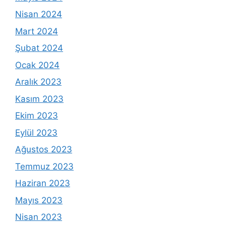
Nisan 2024
Mart 2024
Şubat 2024
Ocak 2024
Aralık 2023
Kasım 2023
Ekim 2023
Eylül 2023
Ağustos 2023
Temmuz 2023
Haziran 2023
Mayıs 2023
Nisan 2023