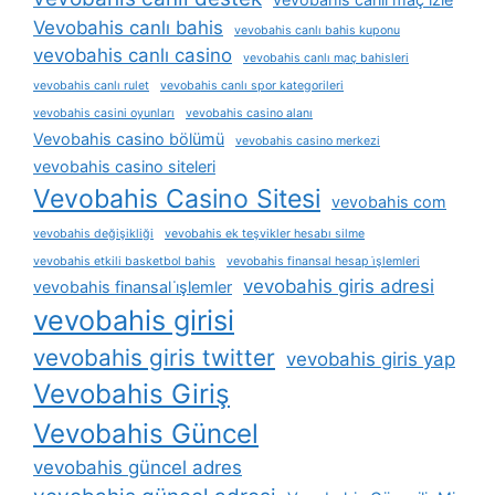
Vevobahis canlı bahis
vevobahis canlı bahis kuponu
vevobahis canlı casino
vevobahis canlı maç bahisleri
vevobahis canlı rulet
vevobahis canlı spor kategorileri
vevobahis casini oyunları
vevobahis casino alanı
Vevobahis casino bölümü
vevobahis casino merkezi
vevobahis casino siteleri
Vevobahis Casino Sitesi
vevobahis com
vevobahis değişikliği
vevobahis ek teşvikler hesabı silme
vevobahis etkili basketbol bahis
vevobahis finansal hesap i̇şlemleri
vevobahis giris adresi
vevobahis finansal i̇şlemler
vevobahis girisi
vevobahis giris twitter
vevobahis giris yap
Vevobahis Giriş
Vevobahis Güncel
vevobahis güncel adres