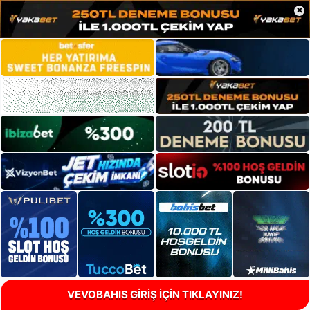
×
VEVOBAHIS GİRİŞ İÇİN TIKLAYINIZ!