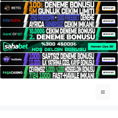
İçeriğe
atla
Menü