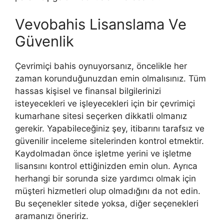
Vevobahis Lisanslama Ve
Güvenlik
Çevrimiçi bahis oynuyorsanız, öncelikle her
zaman korunduğunuzdan emin olmalısınız. Tüm
hassas kişisel ve finansal bilgilerinizi
isteyecekleri ve işleyecekleri için bir çevrimiçi
kumarhane sitesi seçerken dikkatli olmanız
gerekir. Yapabileceğiniz şey, itibarını tarafsız ve
güvenilir inceleme sitelerinden kontrol etmektir.
Kaydolmadan önce işletme yerini ve işletme
lisansını kontrol ettiğinizden emin olun. Ayrıca
herhangi bir sorunda size yardımcı olmak için
müşteri hizmetleri olup olmadığını da not edin.
Bu seçenekler sitede yoksa, diğer seçenekleri
aramanızı öneririz.