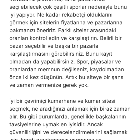
seçilebilecek çok çeşitli sporlar nedeniyle bunu
iyi yapıyor. Ne kadar rekabetçi olduklarını
görmek için sitelerin fiyatlarına ve pazarlarına
bakmanızı öneririz. Farklı siteler arasındaki
oranları kontrol edin ve karşılaştırın. Belirli bir
pazar seçebilir ve başka bir pazarla
karşılaştırmasını görebilirsiniz. Bunu kayıt
olmadan da yapabilirsiniz. Spor, piyasalar ve
oranlardan memnun değilseniz, kaydolmadan
önce iki kez düşünün. Artık bu siteye bir şans
ve zaman vermenize gerek yok.
İyi bir çevrimiçi kumarhane ve kumar sitesi
seçmek, ne aradığınızı anlamak için biraz zaman
alır. Bu gibi durumlarda, genellikle başkalarının
tavsiyelerine uymak en iyisidir. Ancak
güvenilirliğini ve derecelendirmelerini sağlamak
için, kendi araştırmanızı yapmanız ve