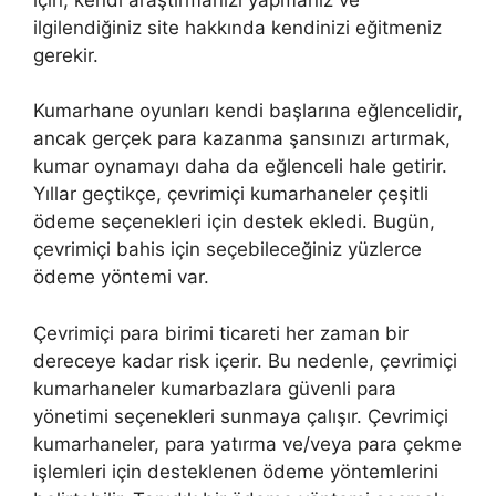
ilgilendiğiniz site hakkında kendinizi eğitmeniz
gerekir.
Kumarhane oyunları kendi başlarına eğlencelidir,
ancak gerçek para kazanma şansınızı artırmak,
kumar oynamayı daha da eğlenceli hale getirir.
Yıllar geçtikçe, çevrimiçi kumarhaneler çeşitli
ödeme seçenekleri için destek ekledi. Bugün,
çevrimiçi bahis için seçebileceğiniz yüzlerce
ödeme yöntemi var.
Çevrimiçi para birimi ticareti her zaman bir
dereceye kadar risk içerir. Bu nedenle, çevrimiçi
kumarhaneler kumarbazlara güvenli para
yönetimi seçenekleri sunmaya çalışır. Çevrimiçi
kumarhaneler, para yatırma ve/veya para çekme
işlemleri için desteklenen ödeme yöntemlerini