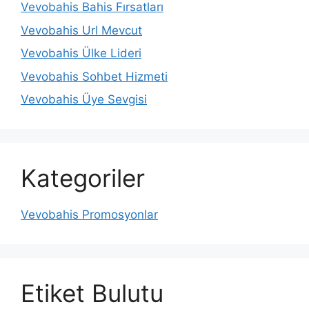
Vevobahis Bahis Fırsatları
Vevobahis Url Mevcut
Vevobahis Ülke Lideri
Vevobahis Sohbet Hizmeti
Vevobahis Üye Sevgisi
Kategoriler
Vevobahis Promosyonlar
Etiket Bulutu