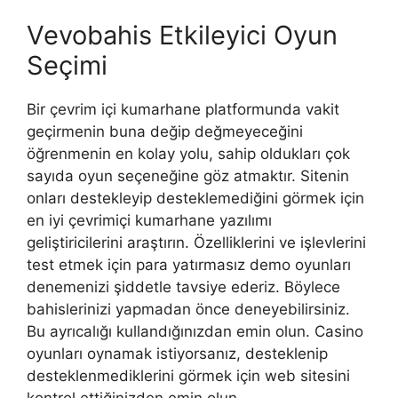
Vevobahis Etkileyici Oyun
Seçimi
Bir çevrim içi kumarhane platformunda vakit
geçirmenin buna değip değmeyeceğini
öğrenmenin en kolay yolu, sahip oldukları çok
sayıda oyun seçeneğine göz atmaktır. Sitenin
onları destekleyip desteklemediğini görmek için
en iyi çevrimiçi kumarhane yazılımı
geliştiricilerini araştırın. Özelliklerini ve işlevlerini
test etmek için para yatırmasız demo oyunları
denemenizi şiddetle tavsiye ederiz. Böylece
bahislerinizi yapmadan önce deneyebilirsiniz.
Bu ayrıcalığı kullandığınızdan emin olun. Casino
oyunları oynamak istiyorsanız, desteklenip
desteklenmediklerini görmek için web sitesini
kontrol ettiğinizden emin olun.