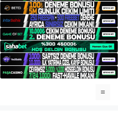
İçeriğe
atla
Menü