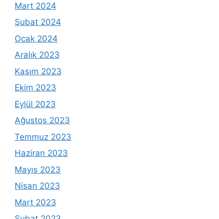
Mart 2024
Şubat 2024
Ocak 2024
Aralık 2023
Kasım 2023
Ekim 2023
Eylül 2023
Ağustos 2023
Temmuz 2023
Haziran 2023
Mayıs 2023
Nisan 2023
Mart 2023
Şubat 2023