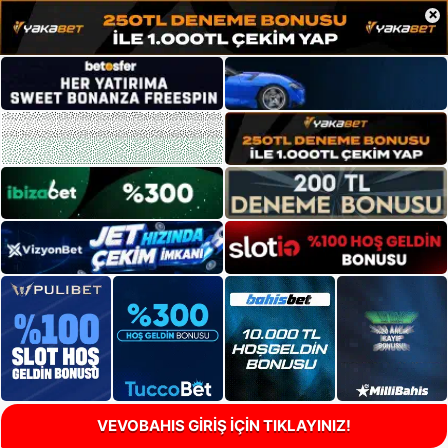
×
VEVOBAHIS GİRİŞ İÇİN TIKLAYINIZ!