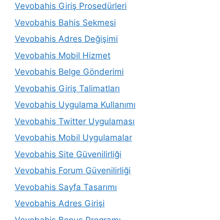
Vevobahis Giriş Prosedürleri
Vevobahis Bahis Sekmesi
Vevobahis Adres Değişimi
Vevobahis Mobil Hizmet
Vevobahis Belge Gönderimi
Vevobahis Giriş Talimatları
Vevobahis Uygulama Kullanımı
Vevobahis Twitter Uygulaması
Vevobahis Mobil Uygulamalar
Vevobahis Site Güvenilirliği
Vevobahis Forum Güvenilirliği
Vevobahis Sayfa Tasarımı
Vevobahis Adres Girişi
Vevobahis Bonus Programı