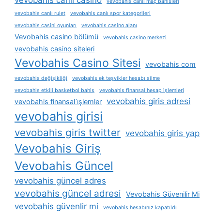
vevobahis canlı casino
vevobahis canlı maç bahisleri
vevobahis canlı rulet
vevobahis canlı spor kategorileri
vevobahis casini oyunları
vevobahis casino alanı
Vevobahis casino bölümü
vevobahis casino merkezi
vevobahis casino siteleri
Vevobahis Casino Sitesi
vevobahis com
vevobahis değişikliği
vevobahis ek teşvikler hesabı silme
vevobahis etkili basketbol bahis
vevobahis finansal hesap i̇şlemleri
vevobahis giris adresi
vevobahis finansal i̇şlemler
vevobahis girisi
vevobahis giris twitter
vevobahis giris yap
Vevobahis Giriş
Vevobahis Güncel
vevobahis güncel adres
vevobahis güncel adresi
Vevobahis Güvenilir Mi
vevobahis güvenlir mi
vevobahis hesabınız kapatıldı