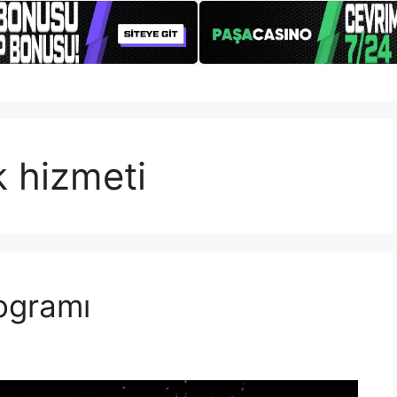
 hizmeti
ogramı