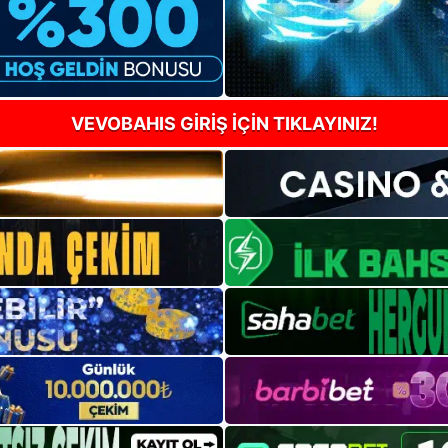
VEVOBAHIS GİRİŞ İÇİN TIKLAYINIZ!