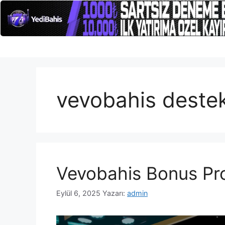
İçeriğe
atla
vevobahis destek
Vevobahis Bonus Pr
Eylül 6, 2025
Yazarı:
admin