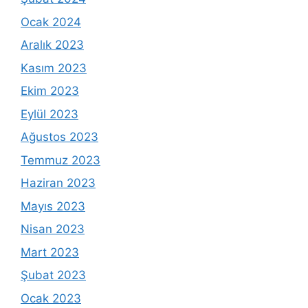
Ocak 2024
Aralık 2023
Kasım 2023
Ekim 2023
Eylül 2023
Ağustos 2023
Temmuz 2023
Haziran 2023
Mayıs 2023
Nisan 2023
Mart 2023
Şubat 2023
Ocak 2023