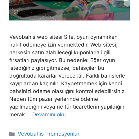
Vevobahis web sitesi Site, oyun oynanırken
nakit ödemeye izin vermektedir. Web sitesi,
herkesin satın alabileceği kuponlarla ilgili
fırsatları paylaşıyor. Bu nedenle: Eğer oyun
istediğiniz gibi gitmezse, bahisçiler bu
doğrultuda kararlar verecektir. Farklı bahislerle
kayıplardan kaçınılır. Kaybetmemek için kendi
bahsinizi ödeme olasılığını kontrol edebilirsiniz.
Neden tüm pazar yerlerinde ödeme
yapılmadığını veya ne tür ticaretlerin yapıldığını
merak …
Devamını oku…
Kategoriler
Vevobahis Promosyonlar