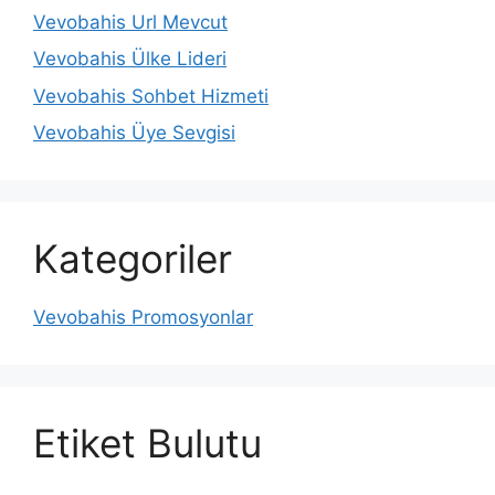
Vevobahis Url Mevcut
Vevobahis Ülke Lideri
Vevobahis Sohbet Hizmeti
Vevobahis Üye Sevgisi
Kategoriler
Vevobahis Promosyonlar
Etiket Bulutu