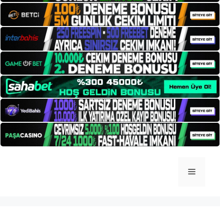
İçeriğe
atla
Menü