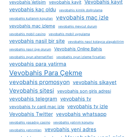
Vevobahis kayıt
vevobahis i̇letişim
vevobahis kayit
vevobahis kaç oldu
vevobahis kimlik doğrulama
vevobahis maç izle
vevobahis kullanım koşulları
vevobahis maç izleme
vevobahis mevcut durum
vevobahis mobil casino
vevobahis mobil uygulama
vevobahis nasil bir site
vevobahis nasıl kolayca ulaşabilirim
Vevobahis Online Bahis
vevobahis nasıl üye olurum
vevobahis oyun alternatifleri
vevobahis oyun i̇zleme fırsatları
vevobahis para yatirma
Vevobahis Para Çekme
vevobahis promosyon
vevobahis sikayet
Vevobahis sitesi
vevobahis son giriş adresi
vevobahis telegram
vevobahis tv
vevobahis tv izle
vevobahis tv canli maç izle
Vevobahis Twitter
vevobahis whatsapp
vevobahis yasadışı casino
vevobahis yatırım konumu
vevobahis yeni adres
vevobahis yatırımları