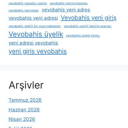
vevobahis yasadışı casino
vevobahis yatırım konumu
vevobahis yeni adres
vevobahis yatırımları
Vevobahis yeni giriş
vevobahis yeni adresi
vevobahis yetkili bir oyun mekanıdır
vevobahis çeşitli i̇letişim araçları
Vevobahis üyelik
vevobahis üyelik formu
yeni adresi vevobahis
yeni giris vevobahis
Arşivler
Temmuz 2026
Haziran 2026
Nisan 2026