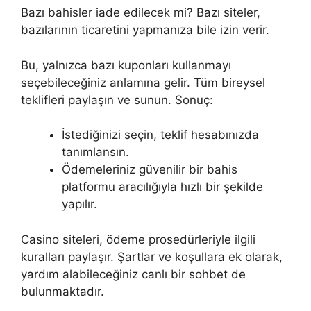
Bazı bahisler iade edilecek mi? Bazı siteler,
bazılarının ticaretini yapmanıza bile izin verir.
Bu, yalnızca bazı kuponları kullanmayı
seçebileceğiniz anlamına gelir. Tüm bireysel
teklifleri paylaşın ve sunun. Sonuç:
İstediğinizi seçin, teklif hesabınızda
tanımlansın.
Ödemeleriniz güvenilir bir bahis
platformu aracılığıyla hızlı bir şekilde
yapılır.
Casino siteleri, ödeme prosedürleriyle ilgili
kuralları paylaşır. Şartlar ve koşullara ek olarak,
yardım alabileceğiniz canlı bir sohbet de
bulunmaktadır.