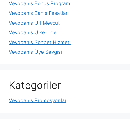
Vevobahis Bonus Programı
Vevobahis Bahis Fırsatları
Vevobahis Url Mevcut
Vevobahis Ülke Lideri
Vevobahis Sohbet Hizmeti
Vevobahis Üye Sevgisi
Kategoriler
Vevobahis Promosyonlar