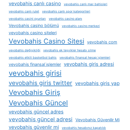
vevobahis canlı casino
vevobahis canlı maç bahisleri
vevobahis canlı rulet
vevobahis canlı spor kategorileri
vevobahis casini oyunları
vevobahis casino alanı
Vevobahis casino bölümü
vevobahis casino merkezi
vevobahis casino siteleri
Vevobahis Casino Sitesi
vevobahis com
vevobahis değişikliği
vevobahis ek teşvikler hesabı silme
vevobahis etkili basketbol bahis
vevobahis finansal hesap i̇şlemleri
vevobahis giris adresi
vevobahis finansal i̇şlemler
vevobahis girisi
vevobahis giris twitter
vevobahis giris yap
Vevobahis Giriş
Vevobahis Güncel
vevobahis güncel adres
vevobahis güncel adresi
Vevobahis Güvenilir Mi
vevobahis güvenlir mi
vevobahis hesabınız kapatıldı