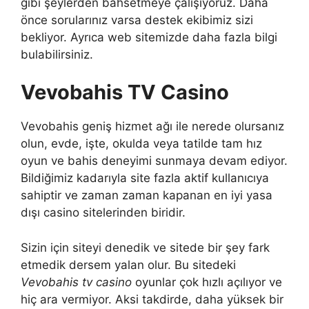
gibi şeylerden bahsetmeye çalışıyoruz. Daha
önce sorularınız varsa destek ekibimiz sizi
bekliyor. Ayrıca web sitemizde daha fazla bilgi
bulabilirsiniz.
Vevobahis TV Casino
Vevobahis geniş hizmet ağı ile nerede olursanız
olun, evde, işte, okulda veya tatilde tam hız
oyun ve bahis deneyimi sunmaya devam ediyor.
Bildiğimiz kadarıyla site fazla aktif kullanıcıya
sahiptir ve zaman zaman kapanan en iyi yasa
dışı casino sitelerinden biridir.
Sizin için siteyi denedik ve sitede bir şey fark
etmedik dersem yalan olur. Bu sitedeki
Vevobahis tv casino
oyunlar çok hızlı açılıyor ve
hiç ara vermiyor. Aksi takdirde, daha yüksek bir