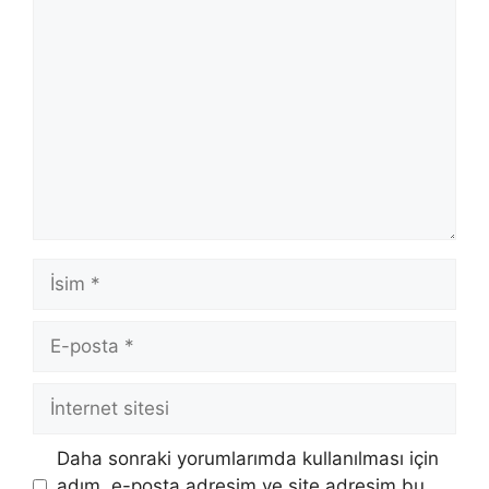
Yorum
İsim
E-
posta
İnternet
sitesi
Daha sonraki yorumlarımda kullanılması için
adım, e-posta adresim ve site adresim bu