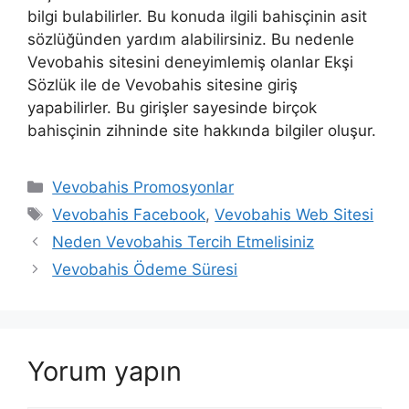
bilgi bulabilirler. Bu konuda ilgili bahisçinin asit
sözlüğünden yardım alabilirsiniz. Bu nedenle
Vevobahis sitesini deneyimlemiş olanlar Ekşi
Sözlük ile de Vevobahis sitesine giriş
yapabilirler. Bu girişler sayesinde birçok
bahisçinin zihninde site hakkında bilgiler oluşur.
Kategoriler
Vevobahis Promosyonlar
Etiketler
Vevobahis Facebook
,
Vevobahis Web Sitesi
Neden Vevobahis Tercih Etmelisiniz
Vevobahis Ödeme Süresi
Yorum yapın