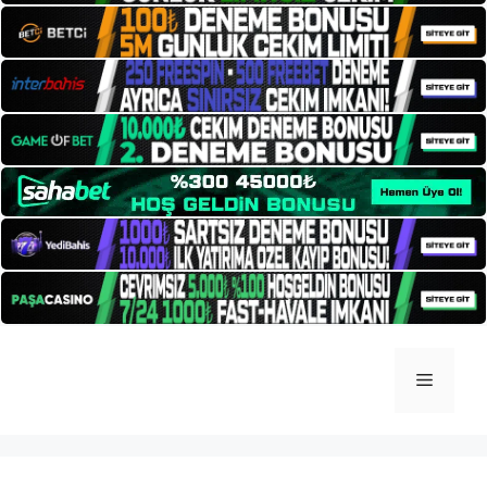
İçeriğe
atla
Menü