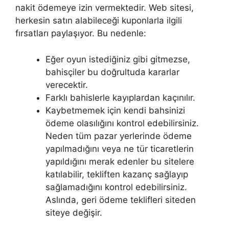
nakit ödemeye izin vermektedir. Web sitesi,
herkesin satın alabileceği kuponlarla ilgili
fırsatları paylaşıyor. Bu nedenle:
Eğer oyun istediğiniz gibi gitmezse,
bahisçiler bu doğrultuda kararlar
verecektir.
Farklı bahislerle kayıplardan kaçınılır.
Kaybetmemek için kendi bahsinizi
ödeme olasılığını kontrol edebilirsiniz.
Neden tüm pazar yerlerinde ödeme
yapılmadığını veya ne tür ticaretlerin
yapıldığını merak edenler bu sitelere
katılabilir, tekliften kazanç sağlayıp
sağlamadığını kontrol edebilirsiniz.
Aslında, geri ödeme teklifleri siteden
siteye değişir.