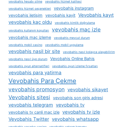
vevobahis hesabı silme
vevobahis hizmet kalitesi
vevobahis instagram
vevobahis hizmet seçenekleri
Vevobahis kayıt
vevobahis i̇letişim
vevobahis kayit
vevobahis kaç oldu
vevobahis kimlik doğrulama
vevobahis maç izle
vevobahis kullanım koşulları
vevobahis maç izleme
vevobahis mevcut durum
vevobahis mobil casino
vevobahis mobil uygulama
vevobahis nasil bir site
vevobahis nasıl kolayca ulaşabilirim
Vevobahis Online Bahis
vevobahis nasıl üye olurum
vevobahis oyun alternatifleri
vevobahis oyun i̇zleme fırsatları
vevobahis para yatirma
Vevobahis Para Çekme
vevobahis promosyon
vevobahis sikayet
Vevobahis sitesi
vevobahis son giriş adresi
vevobahis telegram
vevobahis tv
vevobahis tv izle
vevobahis tv canli maç izle
Vevobahis Twitter
vevobahis whatsapp
vevobahis yasadışı casino
vevobahis yatırım konumu