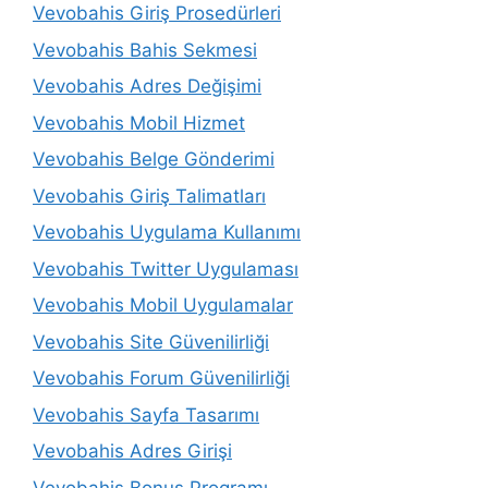
Vevobahis Giriş Prosedürleri
Vevobahis Bahis Sekmesi
Vevobahis Adres Değişimi
Vevobahis Mobil Hizmet
Vevobahis Belge Gönderimi
Vevobahis Giriş Talimatları
Vevobahis Uygulama Kullanımı
Vevobahis Twitter Uygulaması
Vevobahis Mobil Uygulamalar
Vevobahis Site Güvenilirliği
Vevobahis Forum Güvenilirliği
Vevobahis Sayfa Tasarımı
Vevobahis Adres Girişi
Vevobahis Bonus Programı