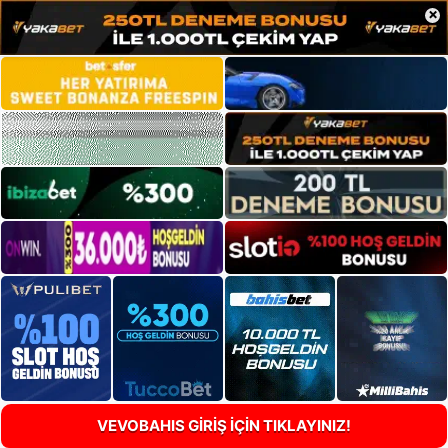
×
VEVOBAHIS GİRİŞ İÇİN TIKLAYINIZ!