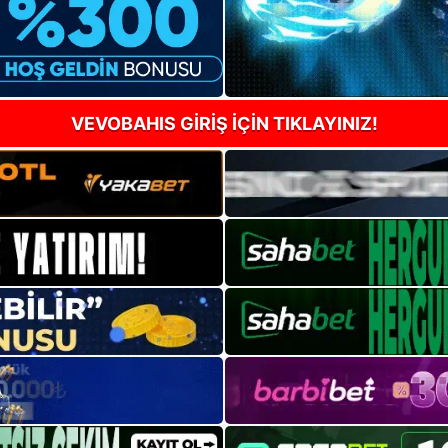
VEVOBAHIS GİRİŞ İÇİN TIKLAYINIZ!