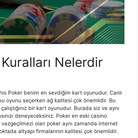
uralları Nelerdir
ahis Poker benim en sevdiğim kart oyunudur. Canlı
u oyunu seçerken ağ kalitesi çok önemlidir. Bu
alıştığınız bir kart oyunudur. Burada siz ve aynı
ınızı deneyeceksiniz. Poker en eski casino
tık vazgeçilmezi olan poker aynı zamanda internet
tada altyapı firmalarının kalitesi çok önemlidir.