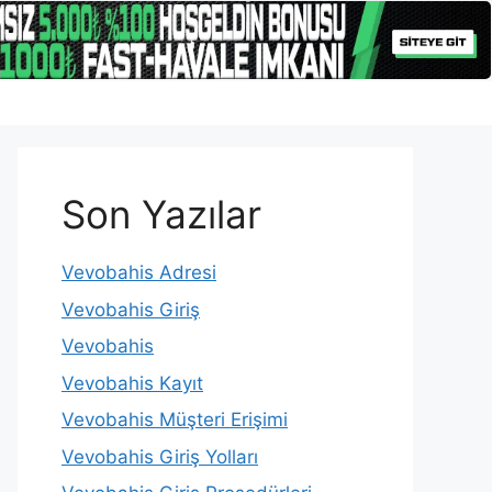
Son Yazılar
Vevobahis Adresi
Vevobahis Giriş
Vevobahis
Vevobahis Kayıt
Vevobahis Müşteri Erişimi
Vevobahis Giriş Yolları