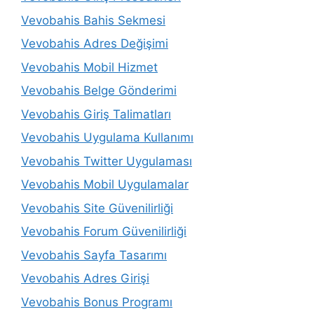
Vevobahis Bahis Sekmesi
Vevobahis Adres Değişimi
Vevobahis Mobil Hizmet
Vevobahis Belge Gönderimi
Vevobahis Giriş Talimatları
Vevobahis Uygulama Kullanımı
Vevobahis Twitter Uygulaması
Vevobahis Mobil Uygulamalar
Vevobahis Site Güvenilirliği
Vevobahis Forum Güvenilirliği
Vevobahis Sayfa Tasarımı
Vevobahis Adres Girişi
Vevobahis Bonus Programı