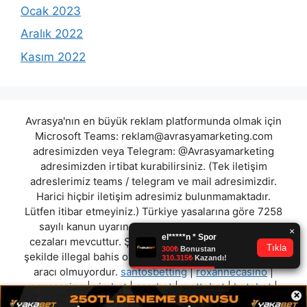
Ocak 2023
Aralık 2022
Kasım 2022
Avrasya'nın en büyük reklam platformunda olmak için
Microsoft Teams:
reklam@avrasyamarketing.com
adresimizden veya Telegram: @Avrasyamarketing
adresimizden irtibat kurabilirsiniz. (Tek iletişim
adreslerimiz teams / telegram ve mail adresimizdir.
Harici hiçbir iletişim adresimiz bulunmamaktadır.
Lütfen itibar etmeyiniz.) Türkiye yasalarına göre 7258
sayılı kanun uyarınca yasa dışı bahis oynamanın
cezaları mevcuttur. Şu an bulunduğunuz site hiç bir
şekilde illegal bahis oyunları oynatmıyor ve oynamaya
aracı olmuyordur.
santosbetting
|
roxannecasino
|
nevacasino
|
virabet
|
acarbet
|
mottobet
|
betobet
|
×
bilyoncu