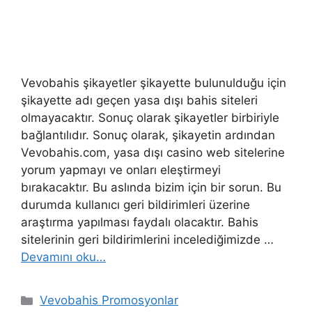
Vevobahis şikayetler şikayette bulunulduğu için
şikayette adı geçen yasa dışı bahis siteleri
olmayacaktır. Sonuç olarak şikayetler birbiriyle
bağlantılıdır. Sonuç olarak, şikayetin ardından
Vevobahis.com, yasa dışı casino web sitelerine
yorum yapmayı ve onları eleştirmeyi
bırakacaktır. Bu aslında bizim için bir sorun. Bu
durumda kullanıcı geri bildirimleri üzerine
araştırma yapılması faydalı olacaktır. Bahis
sitelerinin geri bildirimlerini incelediğimizde …
Devamını oku…
Kategoriler
Vevobahis Promosyonlar