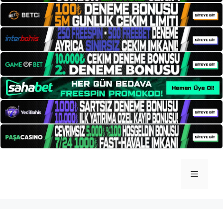
İçeriğe
atla
Menü