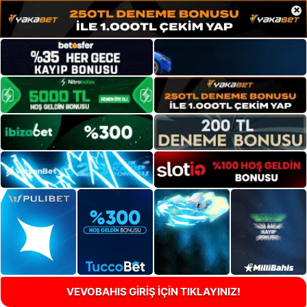
×
VEVOBAHIS GİRİŞ İÇİN TIKLAYINIZ!