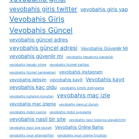
vevobahis giris twitter
vevobahis giris yap
Vevobahis Giriş
Vevobahis Güncel
vevobahis güncel adres
vevobahis güncel adresi
Vevobahis Güvenilir Mi
vevobahis güvenlir mi
vevobahis hesabınız kapatıldı
vevobahis hesabı silme
vevobahis hizmet kalitesi
vevobahis instagram
vevobahis hizmet seçenekleri
Vevobahis kayıt
vevobahis i̇letişim
vevobahis kayit
vevobahis kaç oldu
vevobahis kimlik doğrulama
vevobahis maç izle
vevobahis kullanım koşulları
vevobahis maç izleme
vevobahis mevcut durum
vevobahis mobil casino
vevobahis mobil uygulama
vevobahis nasil bir site
vevobahis nasıl kolayca ulaşabilirim
Vevobahis Online Bahis
vevobahis nasıl üye olurum
vevobahis oyun alternatifleri
vevobahis oyun i̇zleme fırsatları