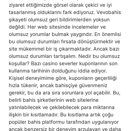
ziyaret ettiğimizde görsel olarak çekici ve iyi
tasarlanmış olduklarını fark ediyoruz. Vevobahis
şikayeti olumsuz geri bildirimlerden yoksun
değildi. Her web sitesinde incelemeler ve
olumsuz yorumlar bulmak yaygındır. En önemlisi
bu olumsuz durumları fırsata dönüştürmektir ve
site mükemmel bir iş çıkarmaktadır. Ancak bazı
olumsuz durumları tartışalım. Nedir bu olumsuz
koşullar? Bazı casino severler kuponlarının son
kullanma tarihinin dolduğunu iddia ediyor.
Kişisel deneyimime göre, kuponların geçerliliği
hızla tükenir, ancak bahisçiye güvenmeniz
gerekir, bu da ara sıra sorunlara yol açabilir. Bu,
belirli bahis şirketlerinin web sitelerine
yatırılabilecek ve çekilebilecek para miktarına
ilişkin bir kısıtlamadır. Bu kısıtlama artık çoğu
popüler bahis platformu tarafından uygulanıyor
ancak benzersiz bir deneyim arzulayan ve daha