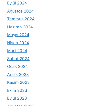
Eylül 2024
Ağustos 2024
Temmuz 2024
Haziran 2024
Mayıs 2024
Nisan 2024
Mart 2024
Şubat 2024
Ocak 2024
Aralık 2023
Kasım 2023
Ekim 2023
Eylül 2023