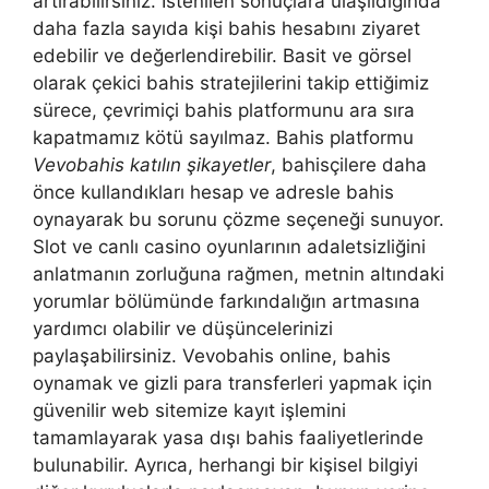
artırabilirsiniz. İstenilen sonuçlara ulaşıldığında
daha fazla sayıda kişi bahis hesabını ziyaret
edebilir ve değerlendirebilir. Basit ve görsel
olarak çekici bahis stratejilerini takip ettiğimiz
sürece, çevrimiçi bahis platformunu ara sıra
kapatmamız kötü sayılmaz. Bahis platformu
Vevobahis katılın şikayetler
, bahisçilere daha
önce kullandıkları hesap ve adresle bahis
oynayarak bu sorunu çözme seçeneği sunuyor.
Slot ve canlı casino oyunlarının adaletsizliğini
anlatmanın zorluğuna rağmen, metnin altındaki
yorumlar bölümünde farkındalığın artmasına
yardımcı olabilir ve düşüncelerinizi
paylaşabilirsiniz. Vevobahis online, bahis
oynamak ve gizli para transferleri yapmak için
güvenilir web sitemize kayıt işlemini
tamamlayarak yasa dışı bahis faaliyetlerinde
bulunabilir. Ayrıca, herhangi bir kişisel bilgiyi