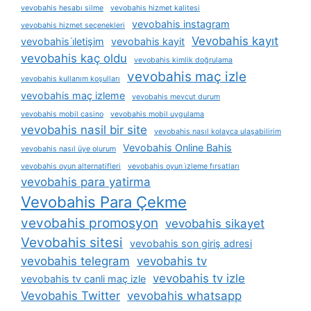
vevobahis hesabı silme
vevobahis hizmet kalitesi
vevobahis instagram
vevobahis hizmet seçenekleri
Vevobahis kayıt
vevobahis i̇letişim
vevobahis kayit
vevobahis kaç oldu
vevobahis kimlik doğrulama
vevobahis maç izle
vevobahis kullanım koşulları
vevobahis maç izleme
vevobahis mevcut durum
vevobahis mobil casino
vevobahis mobil uygulama
vevobahis nasil bir site
vevobahis nasıl kolayca ulaşabilirim
Vevobahis Online Bahis
vevobahis nasıl üye olurum
vevobahis oyun alternatifleri
vevobahis oyun i̇zleme fırsatları
vevobahis para yatirma
Vevobahis Para Çekme
vevobahis promosyon
vevobahis sikayet
Vevobahis sitesi
vevobahis son giriş adresi
vevobahis telegram
vevobahis tv
vevobahis tv izle
vevobahis tv canli maç izle
Vevobahis Twitter
vevobahis whatsapp