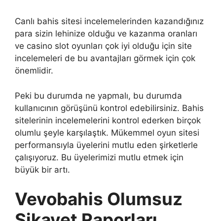
Canlı bahis sitesi incelemelerinden kazandığınız
para sizin lehinize olduğu ve kazanma oranları
ve casino slot oyunları çok iyi olduğu için site
incelemeleri de bu avantajları görmek için çok
önemlidir.
Peki bu durumda ne yapmalı, bu durumda
kullanıcının görüşünü kontrol edebilirsiniz. Bahis
sitelerinin incelemelerini kontrol ederken birçok
olumlu şeyle karşılaştık. Mükemmel oyun sitesi
performansıyla üyelerini mutlu eden şirketlerle
çalışıyoruz. Bu üyelerimizi mutlu etmek için
büyük bir artı.
Vevobahis Olumsuz
Şikayet Raporları