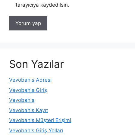
tarayıcıya kaydedilsin.
Son Yazılar
Vevobahis Adresi
Vevobahis Giriş
Vevobahis
Vevobahis Kayıt
Vevobahis Müşteri Erişimi
Vevobahis Giriş Yolları