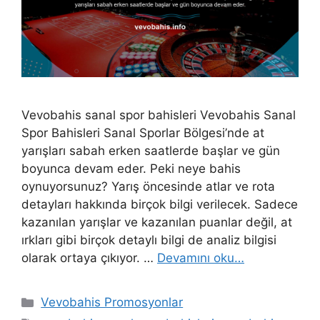
Vevobahis sanal spor bahisleri Vevobahis Sanal
Spor Bahisleri Sanal Sporlar Bölgesi’nde at
yarışları sabah erken saatlerde başlar ve gün
boyunca devam eder. Peki neye bahis
oynuyorsunuz? Yarış öncesinde atlar ve rota
detayları hakkında birçok bilgi verilecek. Sadece
kazanılan yarışlar ve kazanılan puanlar değil, at
ırkları gibi birçok detaylı bilgi de analiz bilgisi
olarak ortaya çıkıyor. …
Devamını oku…
Kategoriler
Vevobahis Promosyonlar