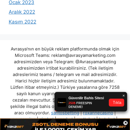
Ocak 2023
Aralık 2022
Kasım 2022
Avrasya'nın en büyük reklam platformunda olmak için
Microsoft Teams:
reklam@avrasyamarketing.com
adresimizden veya Telegram: @Avrasyamarketing
adresimizden irtibat kurabilirsiniz. (Tek iletişim
adreslerimiz teams / telegram ve mail adresimizdir.
Harici hiçbir iletişim adresimiz bulunmamaktadır.
Lütfen itibar etmeyiniz.) Türkiye yasalarına göre 7258
sayılı kanun uyarınca yasa dışı bahis oynamanın
cezaları mevcuttur. Şu an bulunduğunuz site hiç bir
şekilde illegal bahis oyunları oynatmıyor ve oynamaya
aracı olmuyordur.
santosbetting
|
roxannecasino
|
nevacasino
|
virabet
|
acarbet
|
mottobet
|
betobet
|
×
bilyoncu