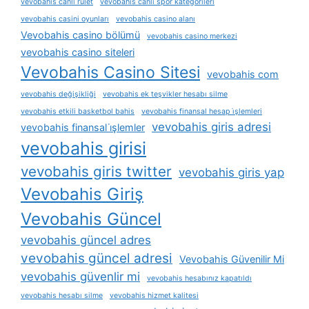
vevobahis canlı rulet
vevobahis canlı spor kategorileri
vevobahis casini oyunları
vevobahis casino alanı
Vevobahis casino bölümü
vevobahis casino merkezi
vevobahis casino siteleri
Vevobahis Casino Sitesi
vevobahis com
vevobahis değişikliği
vevobahis ek teşvikler hesabı silme
vevobahis etkili basketbol bahis
vevobahis finansal hesap i̇şlemleri
vevobahis giris adresi
vevobahis finansal i̇şlemler
vevobahis girisi
vevobahis giris twitter
vevobahis giris yap
Vevobahis Giriş
Vevobahis Güncel
vevobahis güncel adres
vevobahis güncel adresi
Vevobahis Güvenilir Mi
vevobahis güvenlir mi
vevobahis hesabınız kapatıldı
vevobahis hesabı silme
vevobahis hizmet kalitesi