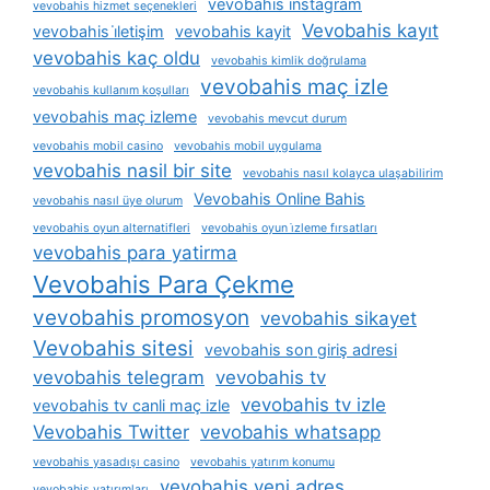
vevobahis instagram
vevobahis hizmet seçenekleri
Vevobahis kayıt
vevobahis i̇letişim
vevobahis kayit
vevobahis kaç oldu
vevobahis kimlik doğrulama
vevobahis maç izle
vevobahis kullanım koşulları
vevobahis maç izleme
vevobahis mevcut durum
vevobahis mobil casino
vevobahis mobil uygulama
vevobahis nasil bir site
vevobahis nasıl kolayca ulaşabilirim
Vevobahis Online Bahis
vevobahis nasıl üye olurum
vevobahis oyun alternatifleri
vevobahis oyun i̇zleme fırsatları
vevobahis para yatirma
Vevobahis Para Çekme
vevobahis promosyon
vevobahis sikayet
Vevobahis sitesi
vevobahis son giriş adresi
vevobahis telegram
vevobahis tv
vevobahis tv izle
vevobahis tv canli maç izle
Vevobahis Twitter
vevobahis whatsapp
vevobahis yasadışı casino
vevobahis yatırım konumu
vevobahis yeni adres
vevobahis yatırımları