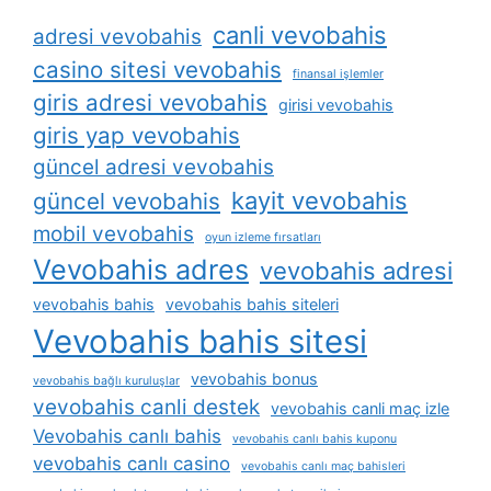
canli vevobahis
adresi vevobahis
casino sitesi vevobahis
finansal işlemler
giris adresi vevobahis
girisi vevobahis
giris yap vevobahis
güncel adresi vevobahis
kayit vevobahis
güncel vevobahis
mobil vevobahis
oyun izleme fırsatları
Vevobahis adres
vevobahis adresi
vevobahis bahis
vevobahis bahis siteleri
Vevobahis bahis sitesi
vevobahis bonus
vevobahis bağlı kuruluşlar
vevobahis canli destek
vevobahis canli maç izle
Vevobahis canlı bahis
vevobahis canlı bahis kuponu
vevobahis canlı casino
vevobahis canlı maç bahisleri