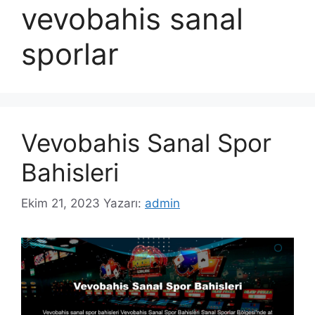
vevobahis sanal
sporlar
Vevobahis Sanal Spor
Bahisleri
Ekim 21, 2023
Yazarı:
admin