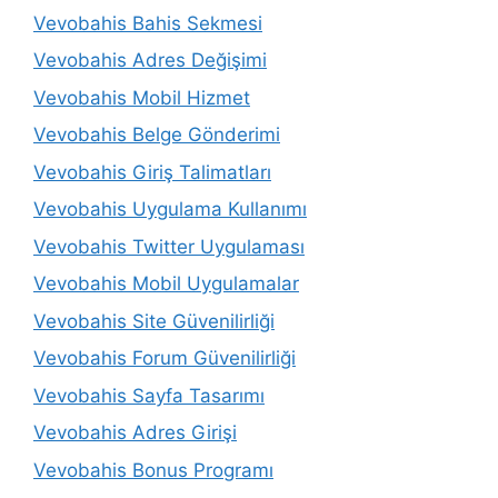
Vevobahis Bahis Sekmesi
Vevobahis Adres Değişimi
Vevobahis Mobil Hizmet
Vevobahis Belge Gönderimi
Vevobahis Giriş Talimatları
Vevobahis Uygulama Kullanımı
Vevobahis Twitter Uygulaması
Vevobahis Mobil Uygulamalar
Vevobahis Site Güvenilirliği
Vevobahis Forum Güvenilirliği
Vevobahis Sayfa Tasarımı
Vevobahis Adres Girişi
Vevobahis Bonus Programı