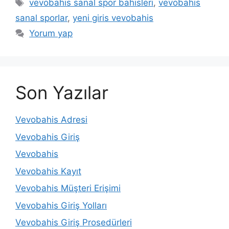
Etiketler
vevobahis sanal spor bahisleri
,
vevobahis
sanal sporlar
,
yeni giris vevobahis
Yorum yap
Son Yazılar
Vevobahis Adresi
Vevobahis Giriş
Vevobahis
Vevobahis Kayıt
Vevobahis Müşteri Erişimi
Vevobahis Giriş Yolları
Vevobahis Giriş Prosedürleri