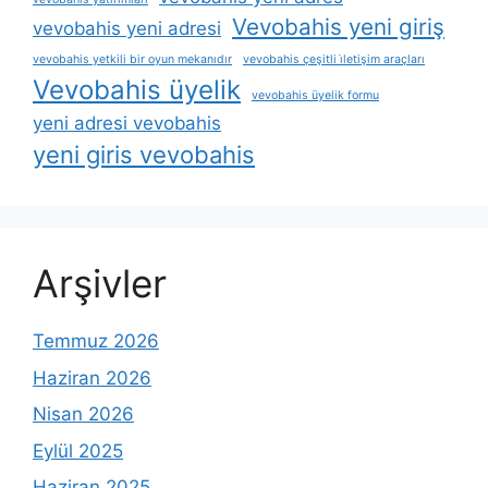
Vevobahis yeni giriş
vevobahis yeni adresi
vevobahis yetkili bir oyun mekanıdır
vevobahis çeşitli i̇letişim araçları
Vevobahis üyelik
vevobahis üyelik formu
yeni adresi vevobahis
yeni giris vevobahis
Arşivler
Temmuz 2026
Haziran 2026
Nisan 2026
Eylül 2025
Haziran 2025