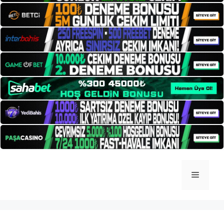
İçeriğe
atla
Menü