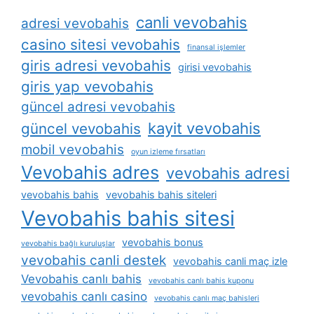
canli vevobahis
adresi vevobahis
casino sitesi vevobahis
finansal işlemler
giris adresi vevobahis
girisi vevobahis
giris yap vevobahis
güncel adresi vevobahis
kayit vevobahis
güncel vevobahis
mobil vevobahis
oyun izleme fırsatları
Vevobahis adres
vevobahis adresi
vevobahis bahis
vevobahis bahis siteleri
Vevobahis bahis sitesi
vevobahis bonus
vevobahis bağlı kuruluşlar
vevobahis canli destek
vevobahis canli maç izle
Vevobahis canlı bahis
vevobahis canlı bahis kuponu
vevobahis canlı casino
vevobahis canlı maç bahisleri