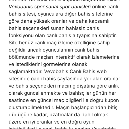
Vevobahis spor sanal spor bahisleri
online canlı
bahis sitesi, oyunculara diğer bahis sitelerine
göre daha yüksek oranlar ve daha kapsamlı
bahis seçenekleri sunan bahissiz bahis
fonksiyonu olan canlı bahis altyapısına sahiptir.
Site henüz canlı maç izleme özelliğine sahip
değildir ancak oyuncularının canlı bahis
bölümünde maçları interaktif olarak izlemelerine
ve istediklerini görmelerine olanak
sağlamaktadır. Vevobahis Canlı Bahis web
sitesinde canlı bahis sayfasında yer alan oranlar
ve bahis seçenekleri maçın gidişatına göre anlık
olarak güncellenmekte ve bahisçiler günün her
saatinde en güncel maç bilgileri ile doğru kupon
oluşturabilmektedir. Maçın başlangıcından bitiş
düdüğüne kadar, uzatmalar da dahil olmak
üzere en iyi oranlar ve en doğru oyun