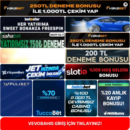
×
VEVOBAHIS GİRİŞ İÇİN TIKLAYINIZ!