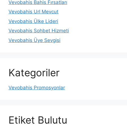
Vevobahis Bahis Fırsatları
Vevobahis Url Mevcut
Vevobahis Ülke Lideri
Vevobahis Sohbet Hizmeti
Vevobahis Üye Sevgisi
Kategoriler
Vevobahis Promosyonlar
Etiket Bulutu