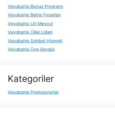
Vevobahis Bonus Programı
Vevobahis Bahis Fırsatları
Vevobahis Url Mevcut
Vevobahis Ülke Lideri
Vevobahis Sohbet Hizmeti
Vevobahis Üye Sevgisi
Kategoriler
Vevobahis Promosyonlar