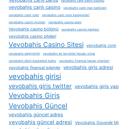
Vevobahis canlı bahis
vevobahis canlı bahis kuponu
vevobahis canlı casino
vevobahis canlı maç bahisleri
vevobahis canlı rulet
vevobahis canlı spor kategorileri
vevobahis casini oyunları
vevobahis casino alanı
Vevobahis casino bölümü
vevobahis casino merkezi
vevobahis casino siteleri
Vevobahis Casino Sitesi
vevobahis com
vevobahis değişikliği
vevobahis ek teşvikler hesabı silme
vevobahis etkili basketbol bahis
vevobahis finansal hesap i̇şlemleri
vevobahis giris adresi
vevobahis finansal i̇şlemler
vevobahis girisi
vevobahis giris twitter
vevobahis giris yap
Vevobahis Giriş
Vevobahis Güncel
vevobahis güncel adres
vevobahis güncel adresi
Vevobahis Güvenilir Mi