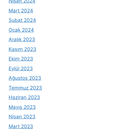
Nisan 2024
Mart 2024
Şubat 2024
Ocak 2024
Aralık 2023
Kasım 2023
Ekim 2023
Eylül 2023
Ağustos 2023
Temmuz 2023
Haziran 2023
Mayıs 2023
Nisan 2023
Mart 2023