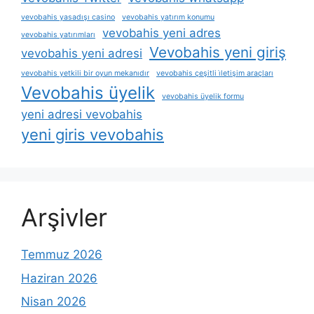
vevobahis yasadışı casino
vevobahis yatırım konumu
vevobahis yeni adres
vevobahis yatırımları
Vevobahis yeni giriş
vevobahis yeni adresi
vevobahis yetkili bir oyun mekanıdır
vevobahis çeşitli i̇letişim araçları
Vevobahis üyelik
vevobahis üyelik formu
yeni adresi vevobahis
yeni giris vevobahis
Arşivler
Temmuz 2026
Haziran 2026
Nisan 2026