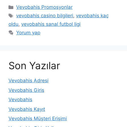
Kategoriler
Vevobahis Promosyonlar
Etiketler
vevobahis casino bilgileri
,
vevobahis kaç
oldu
,
vevobahis sanal futbol ligi
Yorum yap
Son Yazılar
Vevobahis Adresi
Vevobahis Giriş
Vevobahis
Vevobahis Kayıt
Vevobahis Müşteri Erişimi