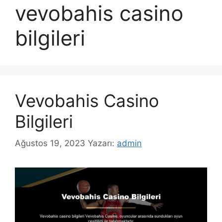
vevobahis casino
bilgileri
Vevobahis Casino
Bilgileri
Ağustos 19, 2023
Yazarı:
admin