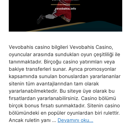
Vevobahis casino bilgileri Vevobahis Casino,
oyuncular arasında sundukları oyun çeşitliliği ile
tanınmaktadır. Birçoğu casino yatırımları veya
bakiye transferleri sunar. Ayrıca promosyonlar
kapsamında sunulan bonuslardan yararlananlar
sitenin tüm avantajlarından tam olarak
yararlanabilmektedir. Bu siteye üye olarak bu
fırsatlardan yararlanabilirsiniz. Casino bölümü
birçok bonus fırsatı sunmaktadır. Sitenin casino
bölümündeki en popüler oyunlardan biri rulettir.
Ancak ruletin yanı …
Devamını oku…