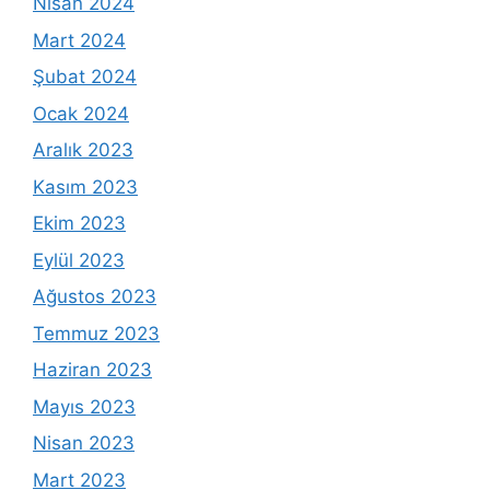
Nisan 2024
Mart 2024
Şubat 2024
Ocak 2024
Aralık 2023
Kasım 2023
Ekim 2023
Eylül 2023
Ağustos 2023
Temmuz 2023
Haziran 2023
Mayıs 2023
Nisan 2023
Mart 2023