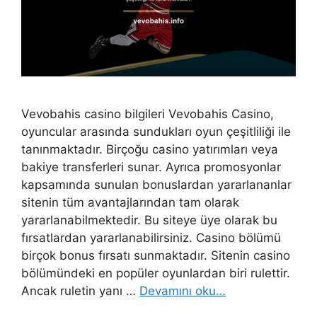
Vevobahis casino bilgileri Vevobahis Casino,
oyuncular arasında sundukları oyun çeşitliliği ile
tanınmaktadır. Birçoğu casino yatırımları veya
bakiye transferleri sunar. Ayrıca promosyonlar
kapsamında sunulan bonuslardan yararlananlar
sitenin tüm avantajlarından tam olarak
yararlanabilmektedir. Bu siteye üye olarak bu
fırsatlardan yararlanabilirsiniz. Casino bölümü
birçok bonus fırsatı sunmaktadır. Sitenin casino
bölümündeki en popüler oyunlardan biri rulettir.
Ancak ruletin yanı …
Devamını oku…