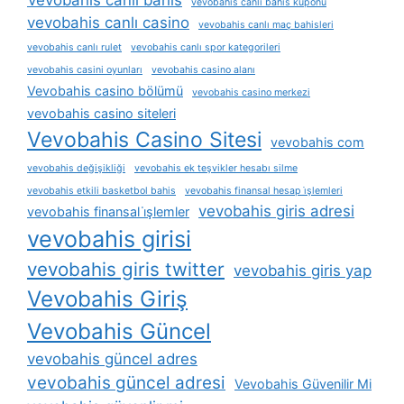
Vevobahis canlı bahis
vevobahis canlı bahis kuponu
vevobahis canlı casino
vevobahis canlı maç bahisleri
vevobahis canlı rulet
vevobahis canlı spor kategorileri
vevobahis casini oyunları
vevobahis casino alanı
Vevobahis casino bölümü
vevobahis casino merkezi
vevobahis casino siteleri
Vevobahis Casino Sitesi
vevobahis com
vevobahis değişikliği
vevobahis ek teşvikler hesabı silme
vevobahis etkili basketbol bahis
vevobahis finansal hesap i̇şlemleri
vevobahis giris adresi
vevobahis finansal i̇şlemler
vevobahis girisi
vevobahis giris twitter
vevobahis giris yap
Vevobahis Giriş
Vevobahis Güncel
vevobahis güncel adres
vevobahis güncel adresi
Vevobahis Güvenilir Mi