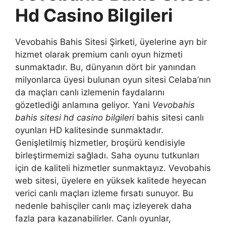
Hd Casino Bilgileri
Vevobahis Bahis Sitesi Şirketi, üyelerine ayrı bir
hizmet olarak premium canlı oyun hizmeti
sunmaktadır. Bu, dünyanın dört bir yanından
milyonlarca üyesi bulunan oyun sitesi Celaba’nın
da maçları canlı izlemenin faydalarını
gözetlediği anlamına geliyor. Yani
Vevobahis
bahis sitesi hd casino bilgileri
bahis sitesi canlı
oyunları HD kalitesinde sunmaktadır.
Genişletilmiş hizmetler, broşürü kendisiyle
birleştirmemizi sağladı. Saha oyunu tutkunları
için de kaliteli hizmetler sunmaktayız. Vevobahis
web sitesi, üyelere en yüksek kalitede heyecan
verici canlı maçları izleme fırsatı sunuyor. Bu
nedenle bahisçiler canlı maç izleyerek daha
fazla para kazanabilirler. Canlı oyunlar,