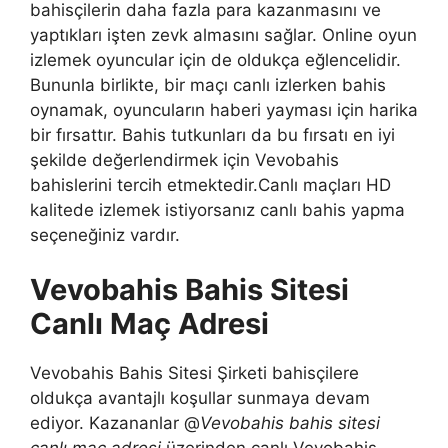
bahisçilerin daha fazla para kazanmasını ve
yaptıkları işten zevk almasını sağlar. Online oyun
izlemek oyuncular için de oldukça eğlencelidir.
Bununla birlikte, bir maçı canlı izlerken bahis
oynamak, oyuncuların haberi yayması için harika
bir fırsattır. Bahis tutkunları da bu fırsatı en iyi
şekilde değerlendirmek için Vevobahis
bahislerini tercih etmektedir.Canlı maçları HD
kalitede izlemek istiyorsanız canlı bahis yapma
seçeneğiniz vardır.
Vevobahis Bahis Sitesi
Canlı Maç Adresi
Vevobahis Bahis Sitesi Şirketi bahisçilere
oldukça avantajlı koşullar sunmaya devam
ediyor. Kazananlar @
Vevobahis bahis sitesi