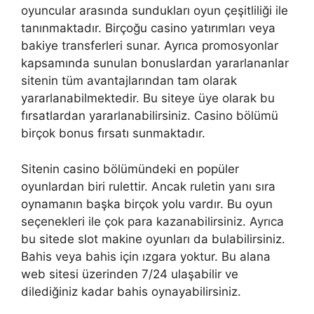
oyuncular arasında sundukları oyun çeşitliliği ile
tanınmaktadır. Birçoğu casino yatırımları veya
bakiye transferleri sunar. Ayrıca promosyonlar
kapsamında sunulan bonuslardan yararlananlar
sitenin tüm avantajlarından tam olarak
yararlanabilmektedir. Bu siteye üye olarak bu
fırsatlardan yararlanabilirsiniz. Casino bölümü
birçok bonus fırsatı sunmaktadır.
Sitenin casino bölümündeki en popüler
oyunlardan biri rulettir. Ancak ruletin yanı sıra
oynamanın başka birçok yolu vardır. Bu oyun
seçenekleri ile çok para kazanabilirsiniz. Ayrıca
bu sitede slot makine oyunları da bulabilirsiniz.
Bahis veya bahis için ızgara yoktur. Bu alana
web sitesi üzerinden 7/24 ulaşabilir ve
dilediğiniz kadar bahis oynayabilirsiniz.