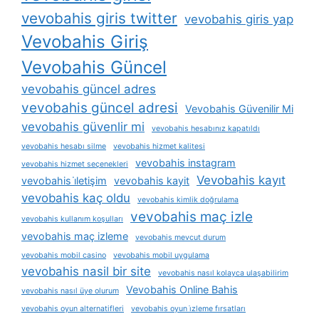
vevobahis giris twitter
vevobahis giris yap
Vevobahis Giriş
Vevobahis Güncel
vevobahis güncel adres
vevobahis güncel adresi
Vevobahis Güvenilir Mi
vevobahis güvenlir mi
vevobahis hesabınız kapatıldı
vevobahis hesabı silme
vevobahis hizmet kalitesi
vevobahis instagram
vevobahis hizmet seçenekleri
Vevobahis kayıt
vevobahis i̇letişim
vevobahis kayit
vevobahis kaç oldu
vevobahis kimlik doğrulama
vevobahis maç izle
vevobahis kullanım koşulları
vevobahis maç izleme
vevobahis mevcut durum
vevobahis mobil casino
vevobahis mobil uygulama
vevobahis nasil bir site
vevobahis nasıl kolayca ulaşabilirim
Vevobahis Online Bahis
vevobahis nasıl üye olurum
vevobahis oyun alternatifleri
vevobahis oyun i̇zleme fırsatları