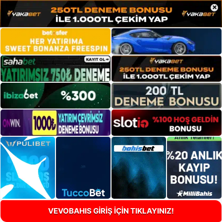
×
VEVOBAHIS GİRİŞ İÇİN TIKLAYINIZ!