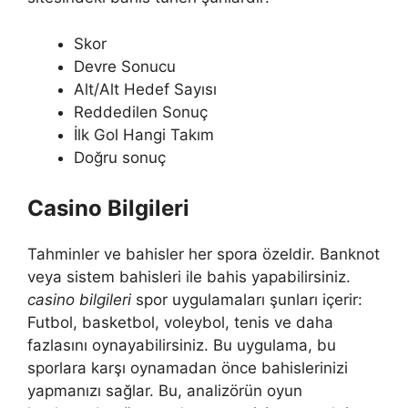
Skor
Devre Sonucu
Alt/Alt Hedef Sayısı
Reddedilen Sonuç
İlk Gol Hangi Takım
Doğru sonuç
Casino Bilgileri
Tahminler ve bahisler her spora özeldir. Banknot
veya sistem bahisleri ile bahis yapabilirsiniz.
casino bilgileri
spor uygulamaları şunları içerir:
Futbol, ​​basketbol, ​​voleybol, tenis ve daha
fazlasını oynayabilirsiniz. Bu uygulama, bu
sporlara karşı oynamadan önce bahislerinizi
yapmanızı sağlar. Bu, analizörün oyun